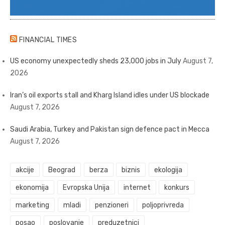
FINANCIAL TIMES
US economy unexpectedly sheds 23,000 jobs in July
August 7,
2026
Iran’s oil exports stall and Kharg Island idles under US blockade
August 7, 2026
Saudi Arabia, Turkey and Pakistan sign defence pact in Mecca
August 7, 2026
akcije
Beograd
berza
biznis
ekologija
ekonomija
Evropska Unija
internet
konkurs
marketing
mladi
penzioneri
poljoprivreda
posao
poslovanje
preduzetnici