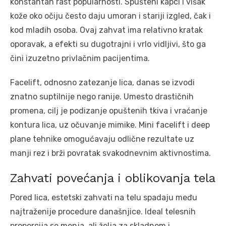
konstantan rast popularnosti. Spušteni kapci i višak
kože oko očiju često daju umoran i stariji izgled, čak i
kod mlađih osoba. Ovaj zahvat ima relativno kratak
oporavak, a efekti su dugotrajni i vrlo vidljivi, što ga
čini izuzetno privlačnim pacijentima.
Facelift, odnosno zatezanje lica, danas se izvodi
znatno suptilnije nego ranije. Umesto drastičnih
promena, cilj je podizanje opuštenih tkiva i vraćanje
kontura lica, uz očuvanje mimike. Mini facelift i deep
plane tehnike omogućavaju odlične rezultate uz
manji rez i brži povratak svakodnevnim aktivnostima.
Zahvati povećanja i oblikovanja tela
Pored lica, estetski zahvati na telu spadaju među
najtraženije procedure današnjice. Ideal telesnih
proporcija se menja, ali želja za skladnom i