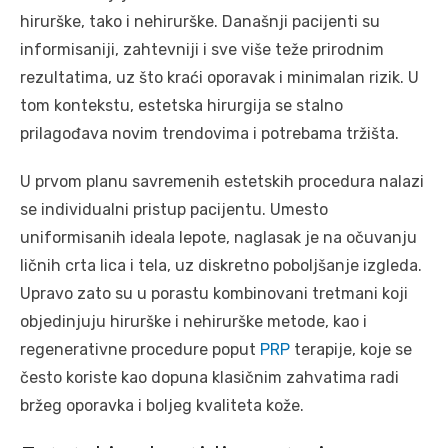
hirurške, tako i nehirurške. Današnji pacijenti su
informisaniji, zahtevniji i sve više teže prirodnim
rezultatima, uz što kraći oporavak i minimalan rizik. U
tom kontekstu, estetska hirurgija se stalno
prilagođava novim trendovima i potrebama tržišta.
U prvom planu savremenih estetskih procedura nalazi
se individualni pristup pacijentu. Umesto
uniformisanih ideala lepote, naglasak je na očuvanju
ličnih crta lica i tela, uz diskretno poboljšanje izgleda.
Upravo zato su u porastu kombinovani tretmani koji
objedinjuju hirurške i nehirurške metode, kao i
regenerativne procedure poput
PRP
terapije, koje se
često koriste kao dopuna klasičnim zahvatima radi
bržeg oporavka i boljeg kvaliteta kože.