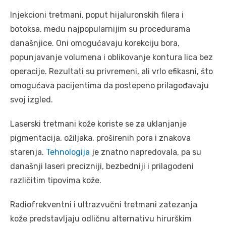
Injekcioni tretmani, poput hijaluronskih filera i
botoksa, među najpopularnijim su procedurama
današnjice. Oni omogućavaju korekciju bora,
popunjavanje volumena i oblikovanje kontura lica bez
operacije. Rezultati su privremeni, ali vrlo efikasni, što
omogućava pacijentima da postepeno prilagođavaju
svoj izgled.
Laserski tretmani kože koriste se za uklanjanje
pigmentacija, ožiljaka, proširenih pora i znakova
starenja.
Tehnologija
je znatno napredovala, pa su
današnji laseri precizniji, bezbedniji i prilagođeni
različitim tipovima kože.
Radiofrekventni i ultrazvučni tretmani zatezanja
kože predstavljaju odličnu alternativu hirurškim