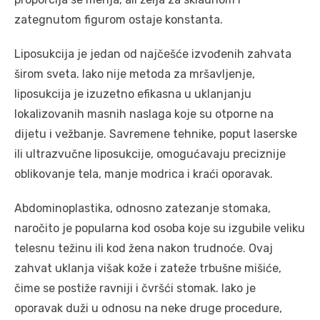
zategnutom figurom ostaje konstanta.
Liposukcija je jedan od najčešće izvođenih zahvata
širom sveta. Iako nije metoda za mršavljenje,
liposukcija je izuzetno efikasna u uklanjanju
lokalizovanih masnih naslaga koje su otporne na
dijetu i vežbanje. Savremene tehnike, poput laserske
ili ultrazvučne liposukcije, omogućavaju preciznije
oblikovanje tela, manje modrica i kraći oporavak.
Abdominoplastika, odnosno zatezanje stomaka,
naročito je popularna kod osoba koje su izgubile veliku
telesnu težinu ili kod žena nakon trudnoće. Ovaj
zahvat uklanja višak kože i zateže trbušne mišiće,
čime se postiže ravniji i čvršći stomak. Iako je
oporavak duži u odnosu na neke druge procedure,