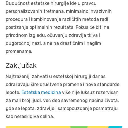
Budućnost estetske hirurgije ide u pravcu
personalizovanih tretmana, minimalno invazivnih
procedura i kombinovanja različitih metoda radi
postizanja optimalnih rezultata. Fokus će biti na
prirodnom izgledu, očuvanju zdravlja tkiva i
dugoročnoj nezi, a ne na drastičnim i naglim
promenama.
Zaključak
Najtraženiji zahvati u estetskoj hirurgiji danas
odražavaju šire društvene promene i nove standarde
lepote.
Estetska medicina
više nije luksuz rezervisan
za mali broj ljudi, već deo savremenog načina života,
gde se lepota, zdravlje i samopouzdanje posmatraju
kao neraskidiva celina.