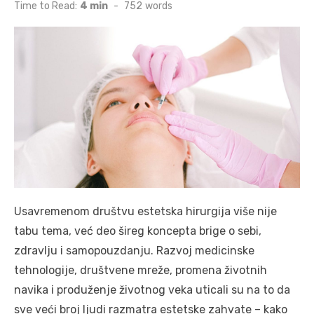
on
Time to Read:
4 min
-
752
words
Usavremenom društvu estetska hirurgija više nije
tabu tema, već deo šireg koncepta brige o sebi,
zdravlju i samopouzdanju. Razvoj medicinske
tehnologije, društvene mreže, promena životnih
navika i produženje životnog veka uticali su na to da
sve veći broj ljudi razmatra estetske zahvate – kako