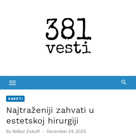
Skip
to
content
SAVETI
Najtraženiji zahvati u
estetskoj hirurgiji
Posted
By
Velibor Zivkoff
December 24, 2025