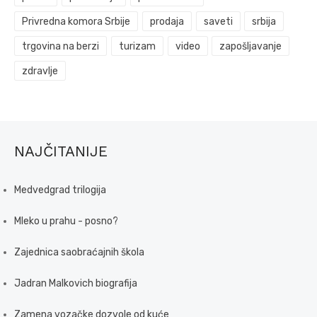
Privredna komora Srbije
prodaja
saveti
srbija
trgovina na berzi
turizam
video
zapošljavanje
zdravlje
NAJČITANIJE
Medvedgrad trilogija
Mleko u prahu - posno?
Zajednica saobraćajnih škola
Jadran Malkovich biografija
Zamena vozačke dozvole od kuće