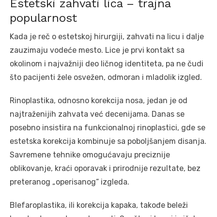
Estetski zahvati lica – trajna
popularnost
Kada je reč o estetskoj hirurgiji, zahvati na licu i dalje
zauzimaju vodeće mesto. Lice je prvi kontakt sa
okolinom i najvažniji deo ličnog identiteta, pa ne čudi
što pacijenti žele osvežen, odmoran i mladolik izgled.
Rinoplastika, odnosno korekcija nosa, jedan je od
najtraženijih zahvata već decenijama. Danas se
posebno insistira na funkcionalnoj rinoplastici, gde se
estetska korekcija kombinuje sa poboljšanjem disanja.
Savremene tehnike omogućavaju preciznije
oblikovanje, kraći oporavak i prirodnije rezultate, bez
preteranog „operisanog“ izgleda.
Blefaroplastika, ili korekcija kapaka, takođe beleži