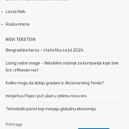
Lavaš hleb
Ruska imena
NOVI TEKSTOVI
Beogradska berza – statistika za jul 2026.
Lizing radne snage – fleksibilno rešenje za kompanije koje žele
brz i efikasan rast
Koliko mogu da dobiju građani iz Akcionarskog fonda?
Inicijativa Pojas i put ulazi u zelenu novu eru
Tehnološki pioniri koji menjaju globalnu ekonomiju
Pretraga