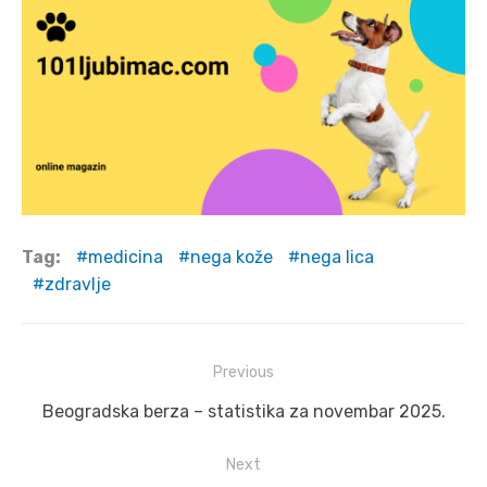
Tag:
medicina
nega kože
nega lica
zdravlje
Post
Previous
navigation
Previous
Beogradska berza – statistika za novembar 2025.
post:
Next