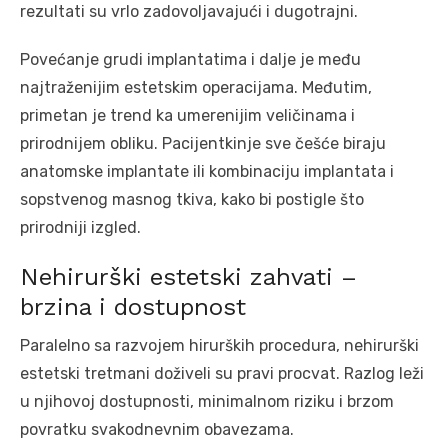
rezultati su vrlo zadovoljavajući i dugotrajni.
Povećanje grudi implantatima i dalje je među
najtraženijim estetskim operacijama. Međutim,
primetan je trend ka umerenijim veličinama i
prirodnijem obliku. Pacijentkinje sve češće biraju
anatomske implantate ili kombinaciju implantata i
sopstvenog masnog tkiva, kako bi postigle što
prirodniji izgled.
Nehirurški estetski zahvati –
brzina i dostupnost
Paralelno sa razvojem hirurških procedura, nehirurški
estetski tretmani doživeli su pravi procvat. Razlog leži
u njihovoj dostupnosti, minimalnom riziku i brzom
povratku svakodnevnim obavezama.