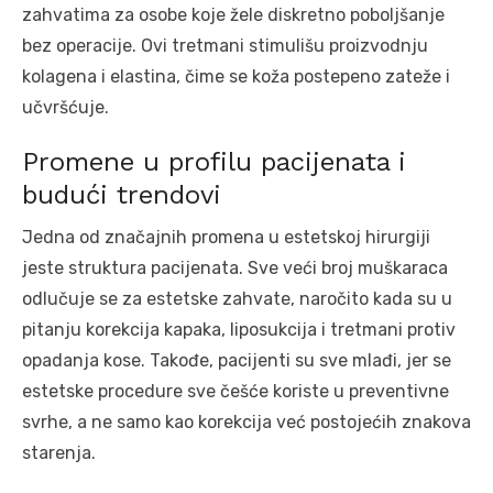
zahvatima za osobe koje žele diskretno poboljšanje
bez operacije. Ovi tretmani stimulišu proizvodnju
kolagena i elastina, čime se koža postepeno zateže i
učvršćuje.
Promene u profilu pacijenata i
budući trendovi
Jedna od značajnih promena u estetskoj hirurgiji
jeste struktura pacijenata. Sve veći broj muškaraca
odlučuje se za estetske zahvate, naročito kada su u
pitanju korekcija kapaka, liposukcija i tretmani protiv
opadanja kose. Takođe, pacijenti su sve mlađi, jer se
estetske procedure sve češće koriste u preventivne
svrhe, a ne samo kao korekcija već postojećih znakova
starenja.