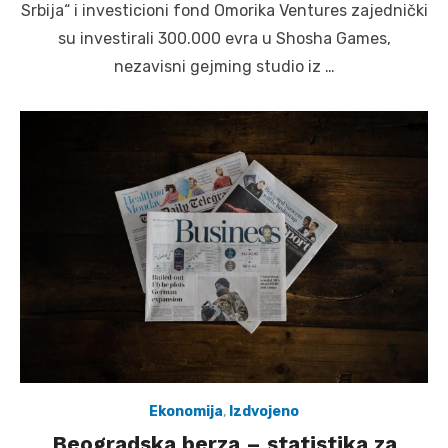
Srbija“ i investicioni fond Omorika Ventures zajednički
su investirali 300.000 evra u Shosha Games,
nezavisni gejming studio iz …
Ekonomija
,
Izdvojeno
Beogradska berza – statistika za