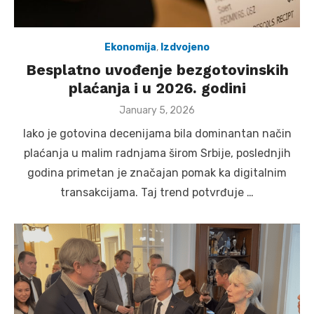
Ekonomija
,
Izdvojeno
Besplatno uvođenje bezgotovinskih
plaćanja i u 2026. godini
Posted
January 5, 2026
on
Iako je gotovina decenijama bila dominantan način
plaćanja u malim radnjama širom Srbije, poslednjih
godina primetan je značajan pomak ka digitalnim
transakcijama. Taj trend potvrđuje …