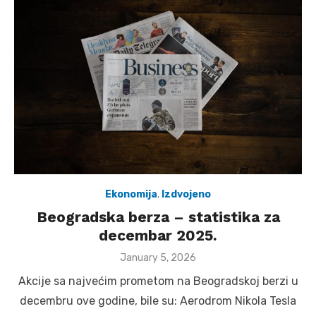
Ekonomija
,
Izdvojeno
Beogradska berza – statistika za
decembar 2025.
Posted
January 5, 2026
on
Akcije sa najvećim prometom na Beogradskoj berzi u
decembru ove godine, bile su: Aerodrom Nikola Tesla