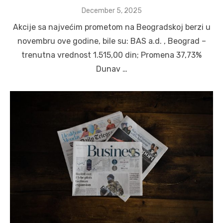
Posted
December 5, 2025
on
Akcije sa najvećim prometom na Beogradskoj berzi u
novembru ove godine, bile su: BAS a.d. , Beograd –
trenutna vrednost 1.515,00 din; Promena 37,73%
Dunav …