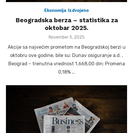
Ekonomija
,
Izdvojeno
Beogradska berza – statistika za
oktobar 2025.
Posted
November 5, 2025
on
Akcije sa najvećim prometom na Beogradskoj berzi u
oktobru ove godine, bile su: Dunav osiguranje a.d. ,
Beograd – trenutna vrednost 1.668,00 din; Promena
0,18% …