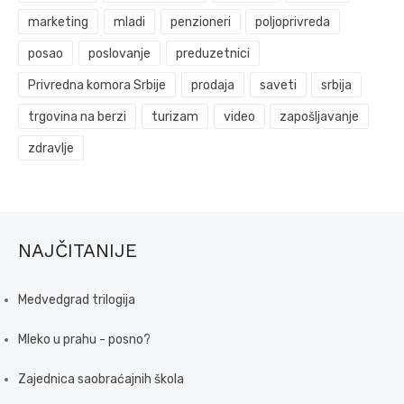
marketing
mladi
penzioneri
poljoprivreda
posao
poslovanje
preduzetnici
Privredna komora Srbije
prodaja
saveti
srbija
trgovina na berzi
turizam
video
zapošljavanje
zdravlje
NAJČITANIJE
Medvedgrad trilogija
Mleko u prahu - posno?
Zajednica saobraćajnih škola