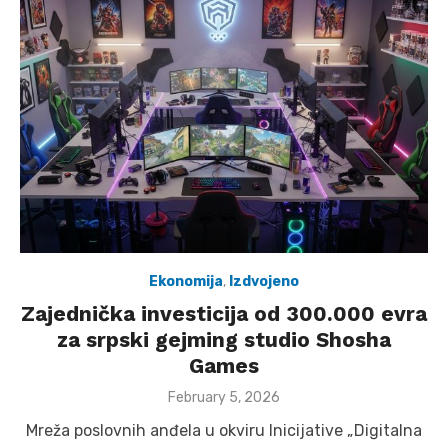
Ekonomija
,
Izdvojeno
Zajednička investicija od 300.000 evra
za srpski gejming studio Shosha
Games
Posted
February 5, 2026
on
Mreža poslovnih anđela u okviru Inicijative „Digitalna