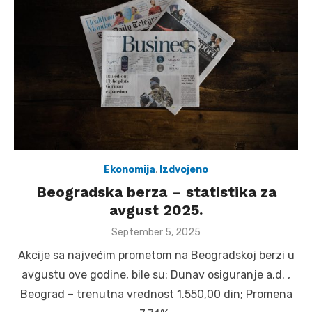
Ekonomija
,
Izdvojeno
Beogradska berza – statistika za
avgust 2025.
Posted
September 5, 2025
on
Akcije sa najvećim prometom na Beogradskoj berzi u
avgustu ove godine, bile su: Dunav osiguranje a.d. ,
Beograd – trenutna vrednost 1.550,00 din; Promena