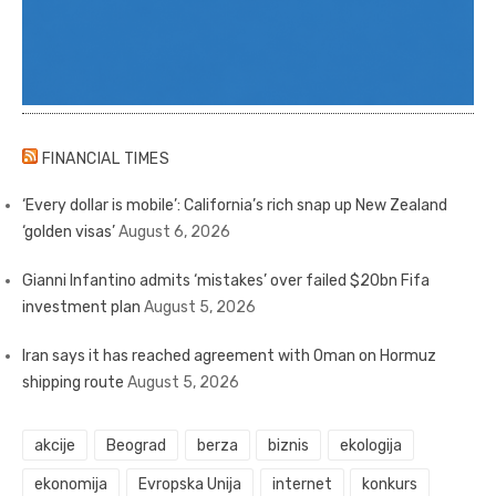
FINANCIAL TIMES
‘Every dollar is mobile’: California’s rich snap up New Zealand
‘golden visas’
August 6, 2026
Gianni Infantino admits ‘mistakes’ over failed $20bn Fifa
investment plan
August 5, 2026
Iran says it has reached agreement with Oman on Hormuz
shipping route
August 5, 2026
akcije
Beograd
berza
biznis
ekologija
ekonomija
Evropska Unija
internet
konkurs