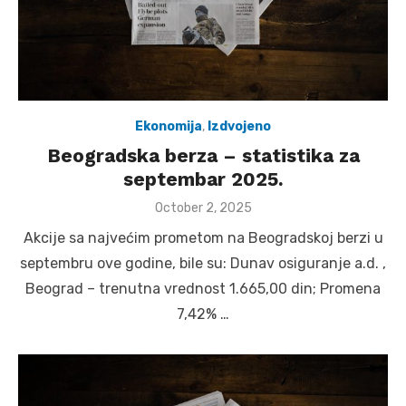
Ekonomija
,
Izdvojeno
Beogradska berza – statistika za
septembar 2025.
Posted
October 2, 2025
on
Akcije sa najvećim prometom na Beogradskoj berzi u
septembru ove godine, bile su: Dunav osiguranje a.d. ,
Beograd – trenutna vrednost 1.665,00 din; Promena
7,42% …