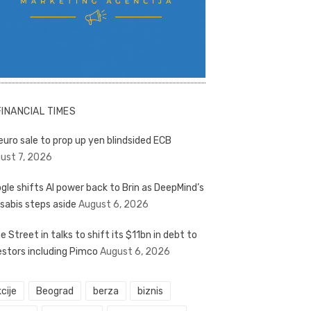
FINANCIAL TIMES
euro sale to prop up yen blindsided ECB
ust 7, 2026
gle shifts AI power back to Brin as DeepMind’s
sabis steps aside
August 6, 2026
e Street in talks to shift its $11bn in debt to
estors including Pimco
August 6, 2026
cije
Beograd
berza
biznis