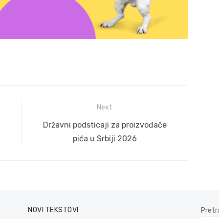
Next
Next
Državni podsticaji za proizvođače
post:
pića u Srbiji 2026
NOVI TEKSTOVI
Pretr