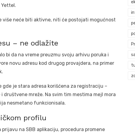
ek
Yettel.
i
iše neće biti aktivne, niti će postojati mogućnost
p
p
esu – ne odlažite
P
ebalo bi da na vreme preuzmu svoju arhivu poruka i
s
ore novu adresu kod drugog provajdera, na primer
t
k.
zd
 gde je stara adresa korišćena za registraciju –
e i društvene mreže. Na svim tim mestima mejl mora
ija nesmetano funkcionisala.
ičkom profilu
a prijavu na SBB aplikaciju, procedura promene