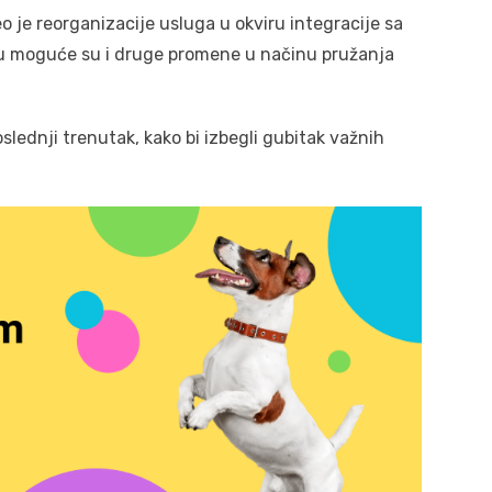
je reorganizacije usluga u okviru integracije sa
u moguće su i druge promene u načinu pružanja
slednji trenutak, kako bi izbegli gubitak važnih