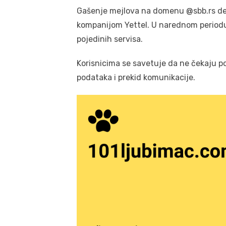
Gašenje mejlova na domenu @sbb.rs deo 
kompanijom Yettel. U narednom period
pojedinih servisa.
Korisnicima se savetuje da ne čekaju po
podataka i prekid komunikacije.