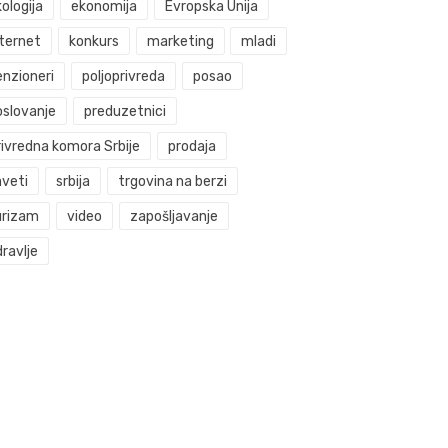
ologija
ekonomija
Evropska Unija
nternet
konkurs
marketing
mladi
enzioneri
poljoprivreda
posao
oslovanje
preduzetnici
rivredna komora Srbije
prodaja
aveti
srbija
trgovina na berzi
urizam
video
zapošljavanje
ravlje