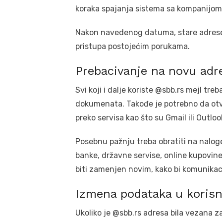
koraka spajanja sistema sa kompanijom 
Nakon navedenog datuma, stare adrese v
pristupa postojećim porukama.
Prebacivanje na novu adr
Svi koji i dalje koriste @sbb.rs mejl tr
dokumenata. Takođe je potrebno da otv
preko servisa kao što su Gmail ili Outloo
Posebnu pažnju treba obratiti na naloge
banke, državne servise, online kupovin
biti zamenjen novim, kako bi komunikac
Izmena podataka u korisn
Ukoliko je @sbb.rs adresa bila vezana z