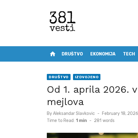
Skip
to
content
home
DRUŠTVO
EKONOMIJA
TECH
DRUŠTVO
IZDVOJENO
Od 1. aprila 2026.
mejlova
Posted
By
Aleksandar Slavkovic
February 18, 202
on
Time to Read:
1 min
-
281
words