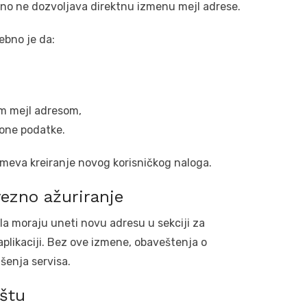
no ne dozvoljava direktnu izmenu mejl adrese.
rebno je da:
m mejl adresom,
ione podatke.
eva kreiranje novog korisničkog naloga.
vezno ažuriranje
la moraju uneti novu adresu u sekciji za
aplikaciji. Bez ove izmene, obaveštenja o
šenja servisa.
ištu