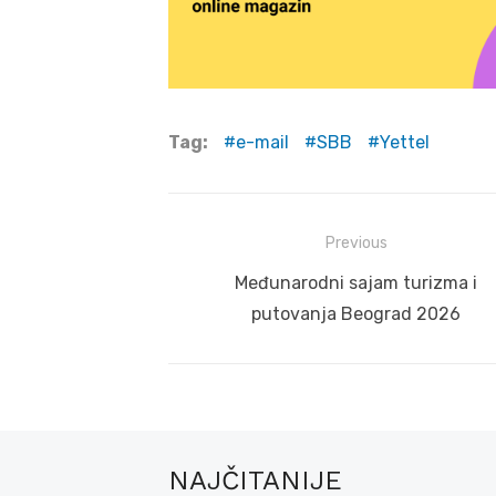
Tag:
e-mail
SBB
Yettel
Post
Previous
navigation
Previous
Međunarodni sajam turizma i
post:
putovanja Beograd 2026
NAJČITANIJE