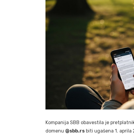
Kompanija SBB obavestila je pretplatni
domenu
@sbb.rs
biti ugašena 1. aprila