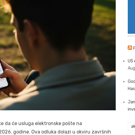
US 
Aug
Goo
Has
Jan
inv
ke da će usluga elektronske pošte na
ak
 2026. godine. Ova odluka dolazi u okviru završnih