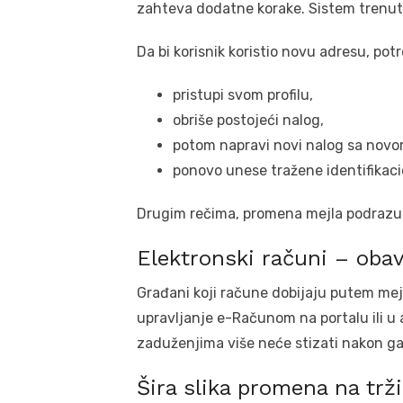
zahteva dodatne korake. Sistem trenut
Da bi korisnik koristio novu adresu, pot
pristupi svom profilu,
obriše postojeći nalog,
potom napravi novi nalog sa novo
ponovo unese tražene identifikac
Drugim rečima, promena mejla podrazum
Elektronski računi – oba
Građani koji račune dobijaju putem mej
upravljanje e-Računom na portalu ili u 
zaduženjima više neće stizati nakon ga
Šira slika promena na trž