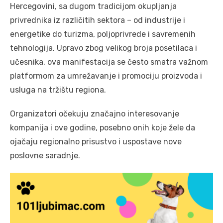
Hercegovini, sa dugom tradicijom okupljanja
privrednika iz različitih sektora – od industrije i
energetike do turizma, poljoprivrede i savremenih
tehnologija. Upravo zbog velikog broja posetilaca i
učesnika, ova manifestacija se često smatra važnom
platformom za umrežavanje i promociju proizvoda i
usluga na tržištu regiona.
Organizatori očekuju značajno interesovanje
kompanija i ove godine, posebno onih koje žele da
ojačaju regionalno prisustvo i uspostave nove
poslovne saradnje.