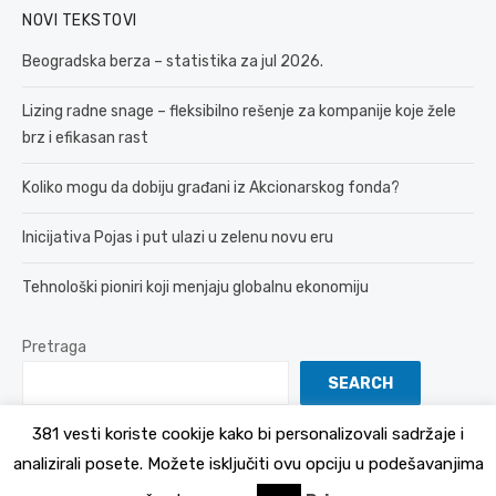
NOVI TEKSTOVI
Beogradska berza – statistika za jul 2026.
Lizing radne snage – fleksibilno rešenje za kompanije koje žele
brz i efikasan rast
Koliko mogu da dobiju građani iz Akcionarskog fonda?
Inicijativa Pojas i put ulazi u zelenu novu eru
Tehnološki pioniri koji menjaju globalnu ekonomiju
Pretraga
SEARCH
381 vesti koriste cookije kako bi personalizovali sadržaje i
analizirali posete. Možete isključiti ovu opciju u podešavanjima
© 2026 381 vesti
Politika Privatnosti