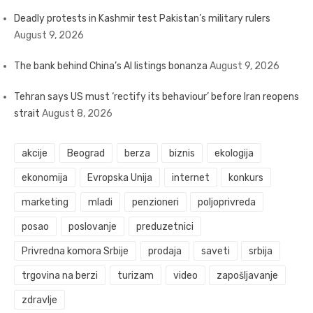
Deadly protests in Kashmir test Pakistan’s military rulers
August 9, 2026
The bank behind China’s AI listings bonanza
August 9, 2026
Tehran says US must ‘rectify its behaviour’ before Iran reopens
strait
August 8, 2026
akcije
Beograd
berza
biznis
ekologija
ekonomija
Evropska Unija
internet
konkurs
marketing
mladi
penzioneri
poljoprivreda
posao
poslovanje
preduzetnici
Privredna komora Srbije
prodaja
saveti
srbija
trgovina na berzi
turizam
video
zapošljavanje
zdravlje