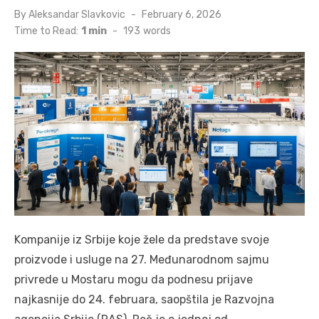
Posted
By
Aleksandar Slavkovic
February 6, 2026
on
Time to Read:
1 min
-
193
words
Kompanije iz Srbije koje žele da predstave svoje
proizvode i usluge na 27. Međunarodnom sajmu
privrede u Mostaru mogu da podnesu prijave
najkasnije do 24. februara, saopštila je Razvojna