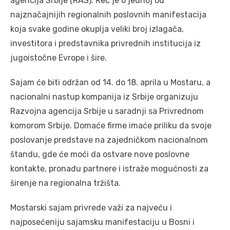
agencija Srbije (RAS). Reč je o jednoj od
najznačajnijih regionalnih poslovnih manifestacija
koja svake godine okuplja veliki broj izlagača,
investitora i predstavnika privrednih institucija iz
jugoistočne Evrope i šire.
Sajam će biti održan od 14. do 18. aprila u Mostaru, a
nacionalni nastup kompanija iz Srbije organizuju
Razvojna agencija Srbije u saradnji sa Privrednom
komorom Srbije. Domaće firme imaće priliku da svoje
poslovanje predstave na zajedničkom nacionalnom
štandu, gde će moći da ostvare nove poslovne
kontakte, pronađu partnere i istraže mogućnosti za
širenje na regionalna tržišta.
Mostarski sajam privrede važi za najveću i
najposećeniju sajamsku manifestaciju u Bosni i