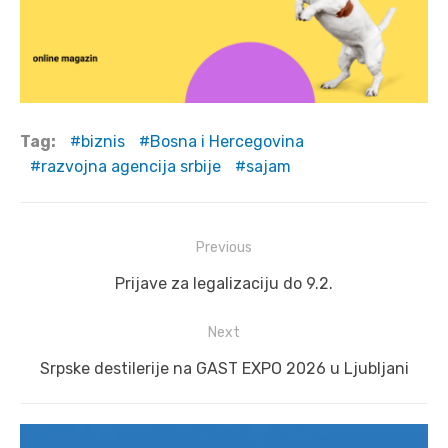
Tag:
biznis
Bosna i Hercegovina
razvojna agencija srbije
sajam
Post
Previous
navigation
Previous
Prijave za legalizaciju do 9.2.
post:
Next
Next
Srpske destilerije na GAST EXPO 2026 u Ljubljani
post: