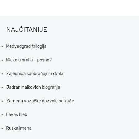
NAJČITANIJE
Medvedgrad trilogija
Mleko u prahu - posno?
Zajednica saobraćajnih škola
Jadran Malkovich biografija
Zamena vozačke dozvole od kuće
Lavaš hleb
Ruska imena