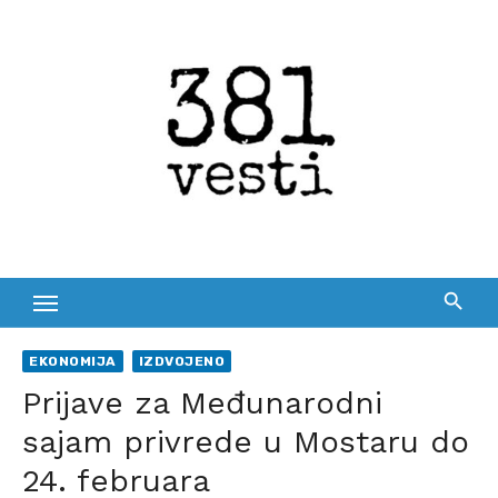
Skip
to
content
EKONOMIJA
IZDVOJENO
Prijave za Međunarodni
sajam privrede u Mostaru do
24. februara