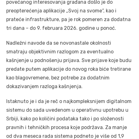
povećanog interesovanja građana došlo je do
preopterećenja aplikacije „Svoj na svome“, kao i
prateće infrastrukture, pa je rok pomeren za dodatna
tri dana – do 9. februara 2026. godine u ponoć.
Nadležni navode da se novonastale okolnosti
smatraju objektivnim razlogom za eventualno
kašnjenje u podnošenju prijava. Sve prijave koje budu
predate putem aplikacije do novog roka biće tretirane
kao blagovremene, bez potrebe za dodatnim
dokazivanjem razloga kašnjenja.
Istaknuto je i da je reč o najkompleksnijem digitalnom
sistemu do sada uvedenom u operativnu upotrebu u
Srbiji, kako po količini podataka tako i po složenosti
pravnih i tehničkih procesa koje podržava. Za manje
od dva meseca rada sistema podneto je više od 1,9