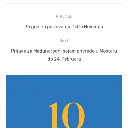
Post
Previous
navigation
Previous
35 godina poslovanja Delta Holdinga
post:
Next
Next
Prijave za Međunarodni sajam privrede u Mostaru
post:
do 24. februara