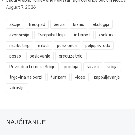
Saudi Arabia, Turkey and Pakistan sign defence pact in Mecca
August 7, 2026
akcije
Beograd
berza
biznis
ekologija
ekonomija
Evropska Unija
internet
konkurs
marketing
mladi
penzioneri
poljoprivreda
posao
poslovanje
preduzetnici
Privredna komora Srbije
prodaja
saveti
srbija
trgovina na berzi
turizam
video
zapošljavanje
zdravlje
NAJČITANIJE