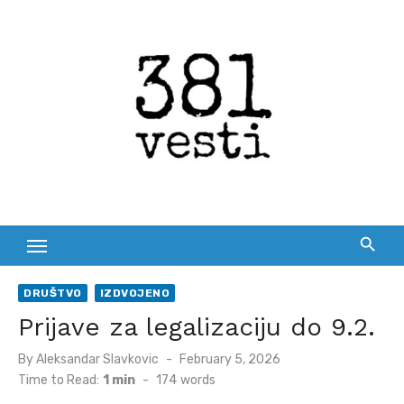
Skip
to
content
DRUŠTVO
IZDVOJENO
Prijave za legalizaciju do 9.2.
Posted
By
Aleksandar Slavkovic
February 5, 2026
on
Time to Read:
1 min
-
174
words