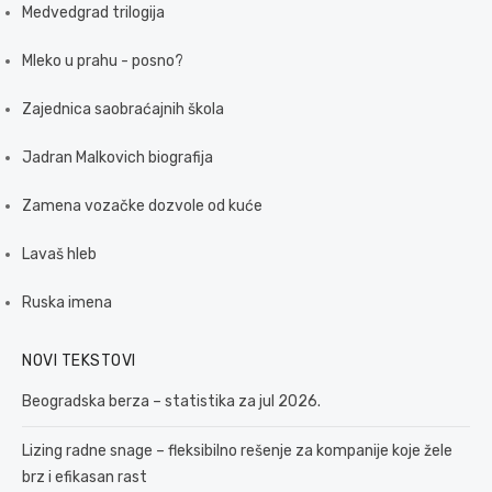
Medvedgrad trilogija
Mleko u prahu - posno?
Zajednica saobraćajnih škola
Jadran Malkovich biografija
Zamena vozačke dozvole od kuće
Lavaš hleb
Ruska imena
NOVI TEKSTOVI
Beogradska berza – statistika za jul 2026.
Lizing radne snage – fleksibilno rešenje za kompanije koje žele
brz i efikasan rast