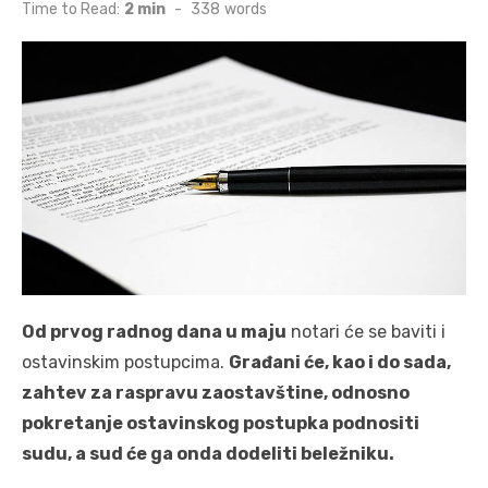
on
Time to Read:
2 min
-
338
words
Od prvog radnog dana u maju
notari će se baviti i
ostavinskim postupcima.
Građani će, kao i do sada,
zahtev za raspravu zaostavštine, odnosno
pokretanje ostavinskog postupka podnositi
sudu, a sud će ga onda dodeliti beležniku.