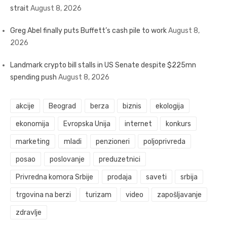
strait
August 8, 2026
Greg Abel finally puts Buffett’s cash pile to work
August 8,
2026
Landmark crypto bill stalls in US Senate despite $225mn
spending push
August 8, 2026
akcije
Beograd
berza
biznis
ekologija
ekonomija
Evropska Unija
internet
konkurs
marketing
mladi
penzioneri
poljoprivreda
posao
poslovanje
preduzetnici
Privredna komora Srbije
prodaja
saveti
srbija
trgovina na berzi
turizam
video
zapošljavanje
zdravlje