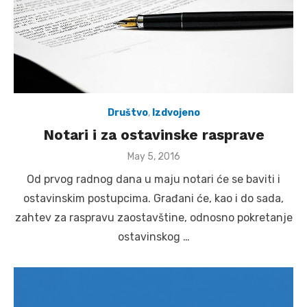
Društvo
,
Izdvojeno
Notari i za ostavinske rasprave
Posted
May 5, 2016
on
Od prvog radnog dana u maju notari će se baviti i
ostavinskim postupcima. Građani će, kao i do sada,
zahtev za raspravu zaostavštine, odnosno pokretanje
ostavinskog …