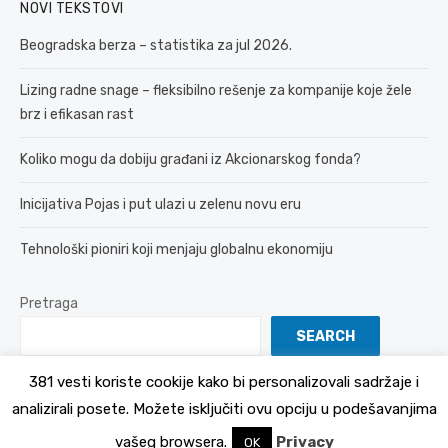
NOVI TEKSTOVI
Beogradska berza – statistika za jul 2026.
Lizing radne snage – fleksibilno rešenje za kompanije koje žele
brz i efikasan rast
Koliko mogu da dobiju građani iz Akcionarskog fonda?
Inicijativa Pojas i put ulazi u zelenu novu eru
Tehnološki pioniri koji menjaju globalnu ekonomiju
Pretraga
SEARCH
381 vesti koriste cookije kako bi personalizovali sadržaje i
analizirali posete. Možete isključiti ovu opciju u podešavanjima
© 2026 381 vesti
Politika Privatnosti
vašeg browsera.
Privacy
OK