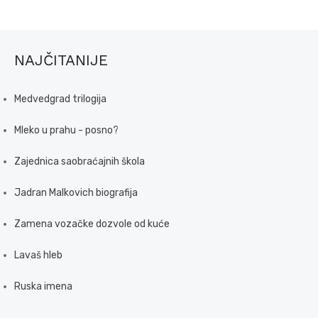
NAJČITANIJE
Medvedgrad trilogija
Mleko u prahu - posno?
Zajednica saobraćajnih škola
Jadran Malkovich biografija
Zamena vozačke dozvole od kuće
Lavaš hleb
Ruska imena