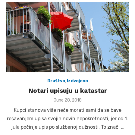
Društvo
,
Izdvojeno
Notari upisuju u katastar
Posted
June 28, 2018
on
Kupci stanova više neće morati sami da se bave
rešavanjem upisa svojih novih nepokretnosti, jer od 1.
jula počinje upis po službenoj dužnosti. To znači …