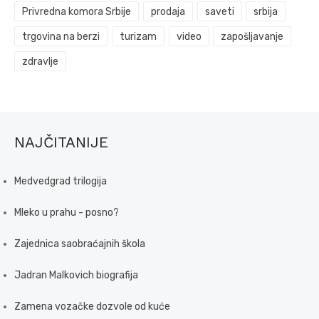
Privredna komora Srbije
prodaja
saveti
srbija
trgovina na berzi
turizam
video
zapošljavanje
zdravlje
NAJČITANIJE
Medvedgrad trilogija
Mleko u prahu - posno?
Zajednica saobraćajnih škola
Jadran Malkovich biografija
Zamena vozačke dozvole od kuće