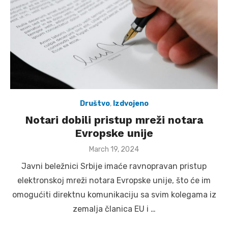
Društvo
,
Izdvojeno
Notari dobili pristup mreži notara
Evropske unije
Posted
March 19, 2024
on
Javni beležnici Srbije imaće ravnopravan pristup
elektronskoj mreži notara Evropske unije, što će im
omogućiti direktnu komunikaciju sa svim kolegama iz
zemalja članica EU i …