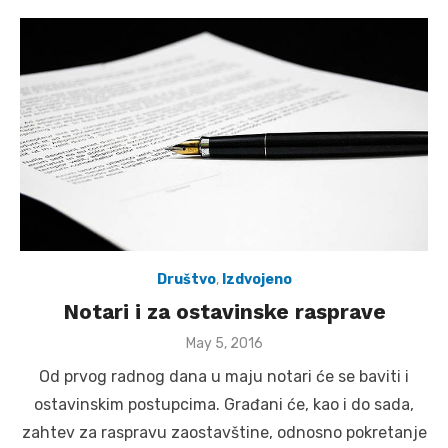
Društvo
,
Izdvojeno
Notari i za ostavinske rasprave
Posted
May 5, 2016
on
Od prvog radnog dana u maju notari će se baviti i
ostavinskim postupcima. Građani će, kao i do sada,
zahtev za raspravu zaostavštine, odnosno pokretanje