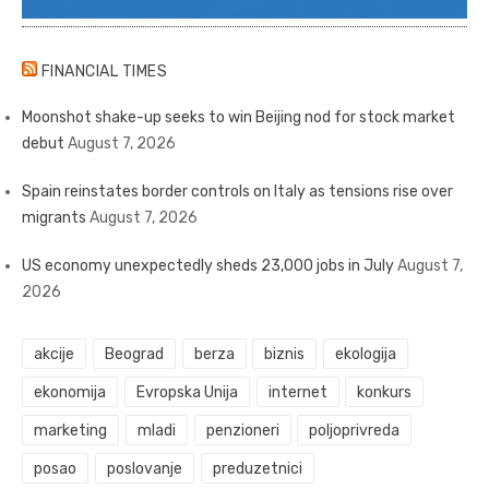
FINANCIAL TIMES
Moonshot shake-up seeks to win Beijing nod for stock market
debut
August 7, 2026
Spain reinstates border controls on Italy as tensions rise over
migrants
August 7, 2026
US economy unexpectedly sheds 23,000 jobs in July
August 7,
2026
akcije
Beograd
berza
biznis
ekologija
ekonomija
Evropska Unija
internet
konkurs
marketing
mladi
penzioneri
poljoprivreda
posao
poslovanje
preduzetnici