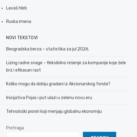
Lavaš hleb
Ruska imena
NOVI TEKSTOVI
Beogradska berza – statistika za jul 2026.
Lizing radne snage – fleksibilno rešenje za kompanije koje žele
brz i efikasan rast
Koliko mogu da dobiju građani iz Akcionarskog fonda?
Inicijativa Pojas i put ulazi u zelenu novu eru
Tehnološki pioniri koji menjaju globalnu ekonomiju
Pretraga