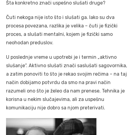
Šta konkretno znači uspešno slušati druge?
Čuti nekoga nije isto što i slušati ga. Iako su dva
procesa povezana, razlika je velika – čuti je fizički
proces, a slušati mentalni, kojem je fizički samo
neohodan preduslov.
U poslednje vreme u upotrebi je i termin „aktivno
slušanje“. Aktivno slušati znači saslušati sagovornika,
a zatim ponoviti to što je rekao svojim rečima – na taj
način dobijamo potvrdu da smo na pravi način
razumeli ono što je želeo da nam prenese. Tehnika je
korisna u nekim slučajevima, ali za uspešnu
komunikaciju nije dobro sa njom preterivati.