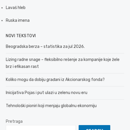
Lavaš hleb
Ruska imena
NOVI TEKSTOVI
Beogradska berza – statistika za jul 2026.
Lizing radne snage – fleksibilno rešenje za kompanije koje žele
brz i efikasan rast
Koliko mogu da dobiju građani iz Akcionarskog fonda?
Inicijativa Pojas i put ulazi u zelenu novu eru
Tehnološki pioniri koji menjaju globalnu ekonomiju
Pretraga