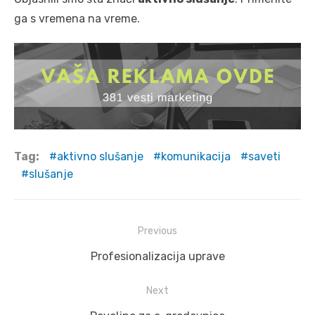
ga s vremena na vreme.
Tag:
aktivno slušanje
komunikacija
saveti
slušanje
Post
Previous
navigation
Previous
Profesionalizacija uprave
post:
Next