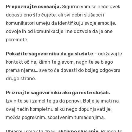
Prepoznajte osećanja.
Sigurno vam se neće uvek
dopasti ono što čujete, ali svi dobri slušaoci i
komunikatori umeju da identifikuju svoje emocije,
odvoje ih od komunikacije i ne dozvole da je one
poremete.
Pokažite sagovorniku da ga slušate
– održavajte
kontakt očina, klimnite glavom, nagnite se blago
prema njemu… sve to će dovesti do boljeg odgovora
druge strane.
Priznajte sagovorniku ako ga niste slušali.
Izvinite se i zamolite ga da ponovi. Bolje je imati na
ovaj način kompletnu sliku nego dopunjavati je,
možda pogrešnim, sopstvenim tumačenjima.
Objasnili smo šta znači
aktivno slušanje
. Primenite