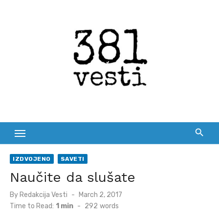
Skip
to
content
IZDVOJENO
SAVETI
Naučite da slušate
Posted
By
Redakcija Vesti
March 2, 2017
on
Time to Read:
1 min
-
292
words