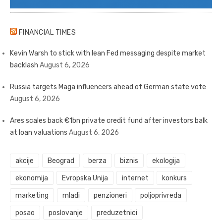
FINANCIAL TIMES
Kevin Warsh to stick with lean Fed messaging despite market
backlash
August 6, 2026
Russia targets Maga influencers ahead of German state vote
August 6, 2026
Ares scales back €1bn private credit fund after investors balk
at loan valuations
August 6, 2026
akcije
Beograd
berza
biznis
ekologija
ekonomija
Evropska Unija
internet
konkurs
marketing
mladi
penzioneri
poljoprivreda
posao
poslovanje
preduzetnici