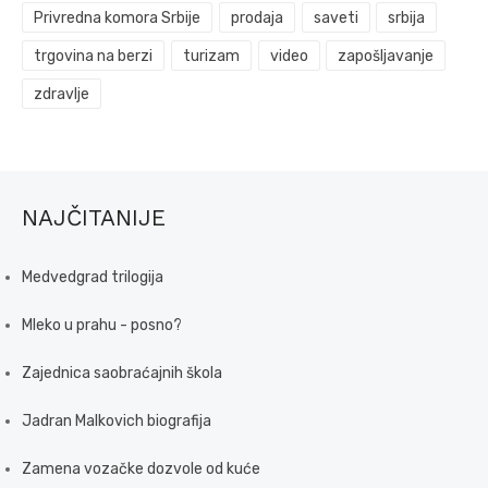
Privredna komora Srbije
prodaja
saveti
srbija
trgovina na berzi
turizam
video
zapošljavanje
zdravlje
NAJČITANIJE
Medvedgrad trilogija
Mleko u prahu - posno?
Zajednica saobraćajnih škola
Jadran Malkovich biografija
Zamena vozačke dozvole od kuće