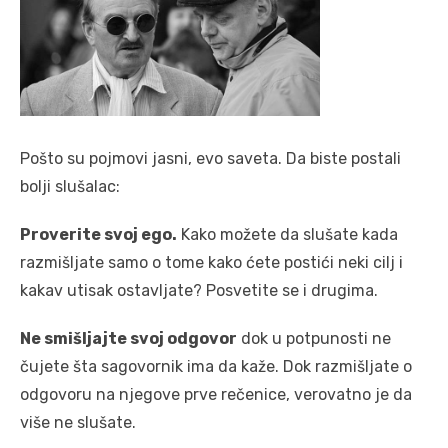
Pošto su pojmovi jasni, evo saveta. Da biste postali
bolji slušalac:
Proverite svoj ego.
Kako možete da slušate kada
razmišljate samo o tome kako ćete postići neki cilj i
kakav utisak ostavljate? Posvetite se i drugima.
Ne smišljajte svoj odgovor
dok u potpunosti ne
čujete šta sagovornik ima da kaže. Dok razmišljate o
odgovoru na njegove prve rečenice, verovatno je da
više ne slušate.