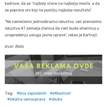
kadrove, da se “najbolji stave na najbolja mesta, a da
se poprave oni koji ne postižu najbolje rezultate”.
“Ne namećemo jednoobrazno iskustvo, već prenosimo
iskustva 47 zemalja članica da vam bude smernica u
unapređenju usluga javne uprave”, rekao je Kartrajt.
Izvor: Beta
Tag:
broj zaposlenih
efikasnost
lokalna samouprava
obuka