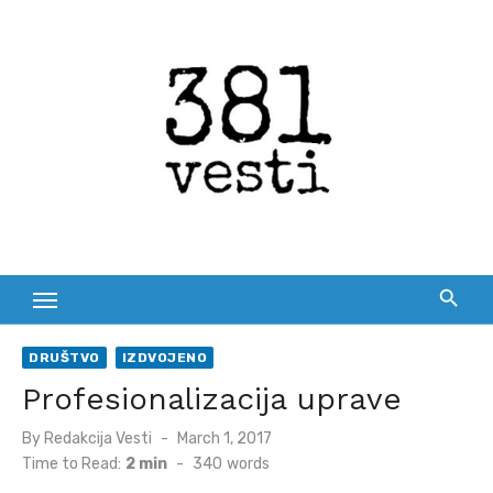
Skip
to
content
DRUŠTVO
IZDVOJENO
Profesionalizacija uprave
Posted
By
Redakcija Vesti
March 1, 2017
on
Time to Read:
2 min
-
340
words