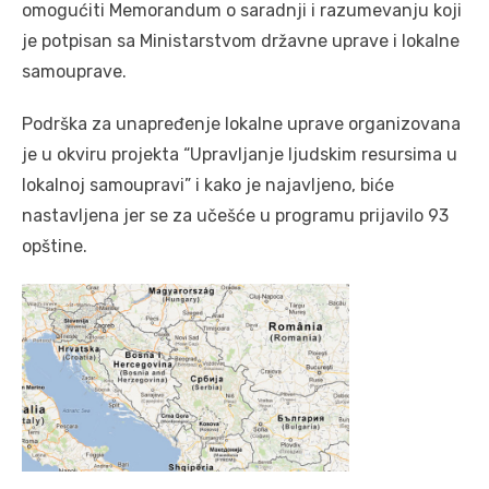
omogućiti Memorandum o saradnji i razumevanju koji
je potpisan sa Ministarstvom državne uprave i lokalne
samouprave.
Podrška za unapređenje lokalne uprave organizovana
je u okviru projekta “Upravljanje ljudskim resursima u
lokalnoj samoupravi” i kako je najavljeno, biće
nastavljena jer se za učešće u programu prijavilo 93
opštine.