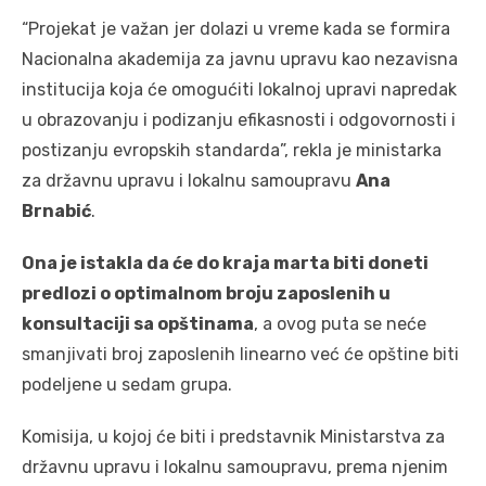
“Projekat je važan jer dolazi u vreme kada se formira
Nacionalna akademija za javnu upravu kao nezavisna
institucija koja će omogućiti lokalnoj upravi napredak
u obrazovanju i podizanju efikasnosti i odgovornosti i
postizanju evropskih standarda”, rekla je ministarka
za državnu upravu i lokalnu samoupravu
Ana
Brnabić
.
Ona je istakla da će do kraja marta biti doneti
predlozi o optimalnom broju zaposlenih u
konsultaciji sa opštinama
, a ovog puta se neće
smanjivati broj zaposlenih linearno već će opštine biti
podeljene u sedam grupa.
Komisija, u kojoj će biti i predstavnik Ministarstva za
državnu upravu i lokalnu samoupravu, prema njenim