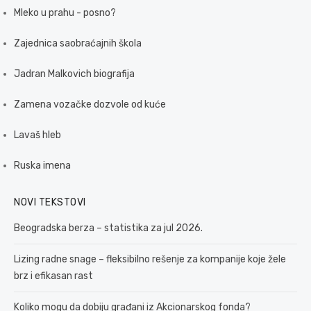
Mleko u prahu - posno?
Zajednica saobraćajnih škola
Jadran Malkovich biografija
Zamena vozačke dozvole od kuće
Lavaš hleb
Ruska imena
NOVI TEKSTOVI
Beogradska berza – statistika za jul 2026.
Lizing radne snage – fleksibilno rešenje za kompanije koje žele
brz i efikasan rast
Koliko mogu da dobiju građani iz Akcionarskog fonda?