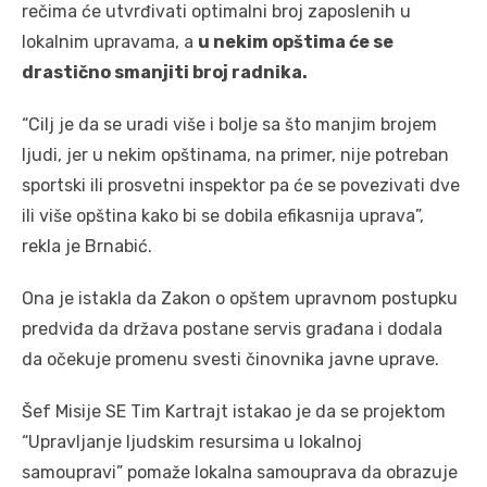
rečima će utvrđivati optimalni broj zaposlenih u
lokalnim upravama, a
u nekim opštima će se
drastično smanjiti broj radnika.
“Cilj je da se uradi više i bolje sa što manjim brojem
ljudi, jer u nekim opštinama, na primer, nije potreban
sportski ili prosvetni inspektor pa će se povezivati dve
ili više opština kako bi se dobila efikasnija uprava”,
rekla je Brnabić.
Ona je istakla da Zakon o opštem upravnom postupku
predviđa da država postane servis građana i dodala
da očekuje promenu svesti činovnika javne uprave.
Šef Misije SE Tim Kartrajt istakao je da se projektom
“Upravljanje ljudskim resursima u lokalnoj
samoupravi” pomaže lokalna samouprava da obrazuje