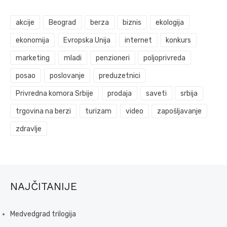
akcije
Beograd
berza
biznis
ekologija
ekonomija
Evropska Unija
internet
konkurs
marketing
mladi
penzioneri
poljoprivreda
posao
poslovanje
preduzetnici
Privredna komora Srbije
prodaja
saveti
srbija
trgovina na berzi
turizam
video
zapošljavanje
zdravlje
NAJČITANIJE
Medvedgrad trilogija