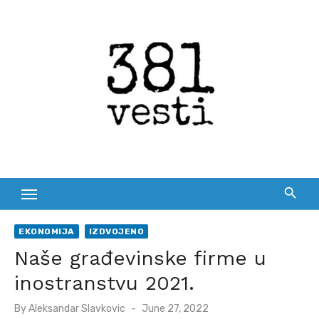
Skip
to
content
EKONOMIJA
IZDVOJENO
Naše građevinske firme u
inostranstvu 2021.
Posted
By
Aleksandar Slavkovic
June 27, 2022