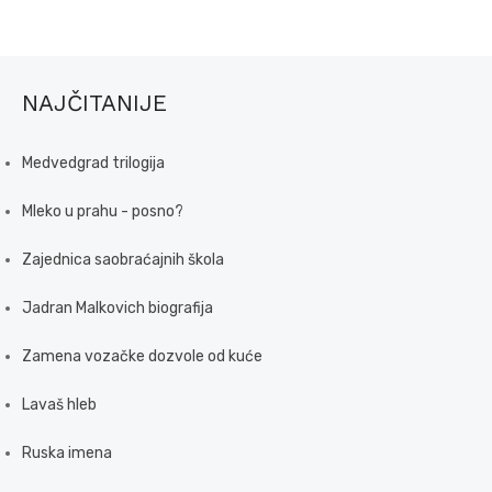
NAJČITANIJE
Medvedgrad trilogija
Mleko u prahu - posno?
Zajednica saobraćajnih škola
Jadran Malkovich biografija
Zamena vozačke dozvole od kuće
Lavaš hleb
Ruska imena