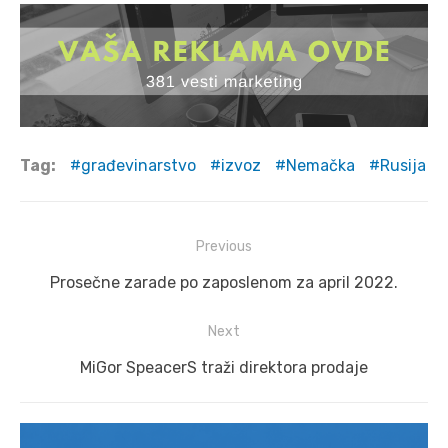
Tag:
građevinarstvo
izvoz
Nemačka
Rusija
Post
Previous
navigation
Previous
Prosečne zarade po zaposlenom za april 2022.
post:
Next
Next
MiGor SpeacerS traži direktora prodaje
post: