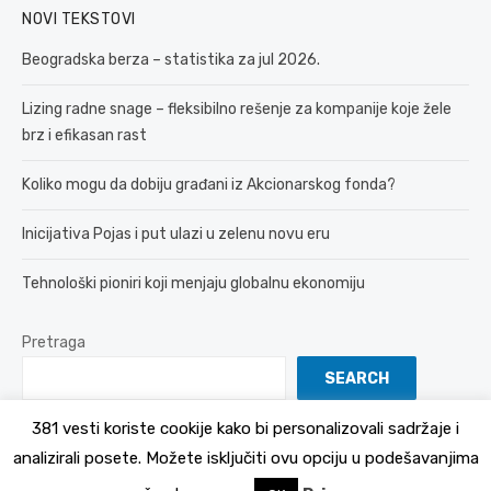
NOVI TEKSTOVI
Beogradska berza – statistika za jul 2026.
Lizing radne snage – fleksibilno rešenje za kompanije koje žele
brz i efikasan rast
Koliko mogu da dobiju građani iz Akcionarskog fonda?
Inicijativa Pojas i put ulazi u zelenu novu eru
Tehnološki pioniri koji menjaju globalnu ekonomiju
Pretraga
SEARCH
381 vesti koriste cookije kako bi personalizovali sadržaje i
analizirali posete. Možete isključiti ovu opciju u podešavanjima
© 2026 381 vesti
Politika Privatnosti