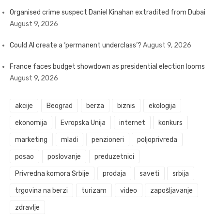
Organised crime suspect Daniel Kinahan extradited from Dubai
August 9, 2026
Could AI create a ‘permanent underclass’?
August 9, 2026
France faces budget showdown as presidential election looms
August 9, 2026
akcije
Beograd
berza
biznis
ekologija
ekonomija
Evropska Unija
internet
konkurs
marketing
mladi
penzioneri
poljoprivreda
posao
poslovanje
preduzetnici
Privredna komora Srbije
prodaja
saveti
srbija
trgovina na berzi
turizam
video
zapošljavanje
zdravlje