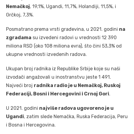
Nemačkoj
, 19,1%, Ugandi, 11,7%, Holandiji, 11,5%, i
Grčkoj, 7,3%.
Posmatrano prema vrsti građevina, u 2021. godini
na
zgradama
su izvedeni radovi u vrednosti 12 390
miliona RSD (oko 108 miliona evra), što čini 53,3% od
ukupne vrednosti izvedenih radova.
Ukupan broj radnika iz Republike Srbije koje su naši
izvođači angažovali u inostranstvu jeste 1 491.
Najveći broj
radnika radio je u Nemačkoj, Ruskoj
Federaciji, Bosni i Hercegovini i Crnoj Gori
.
U 2021. godini
najviše radova ugovoreno je u
Ugandi
, zatim slede Nemačka, Ruska Federacija, Peru
i Bosna i Hercegovina.