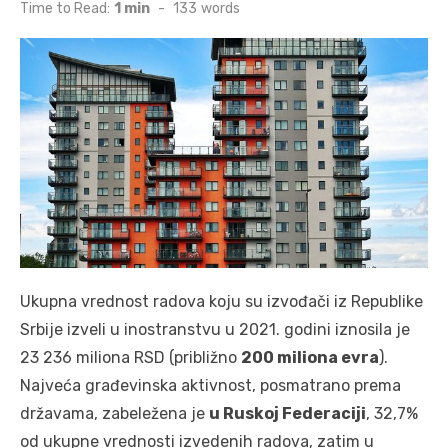
on
Time to Read:
1 min
-
133
words
Ukupna vrednost radova koju su izvođači iz Republike
Srbije izveli u inostranstvu u 2021. godini iznosila je
23 236 miliona RSD (približno
200 miliona evra
).
Najveća građevinska aktivnost, posmatrano prema
državama, zabeležena je
u Ruskoj Federaciji
, 32,7%
od ukupne vrednosti izvedenih radova, zatim u