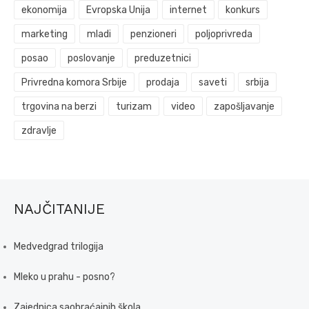
ekonomija
Evropska Unija
internet
konkurs
marketing
mladi
penzioneri
poljoprivreda
posao
poslovanje
preduzetnici
Privredna komora Srbije
prodaja
saveti
srbija
trgovina na berzi
turizam
video
zapošljavanje
zdravlje
NAJČITANIJE
Medvedgrad trilogija
Mleko u prahu - posno?
Zajednica saobraćajnih škola