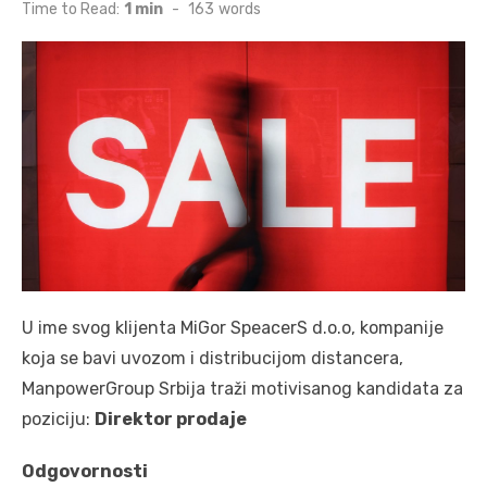
on
Time to Read:
1 min
-
163
words
U ime svog klijenta MiGor SpeacerS d.o.o, kompanije
koja se bavi uvozom i distribucijom distancera,
ManpowerGroup Srbija traži motivisanog kandidata za
poziciju:
Direktor prodaje
Odgovornosti