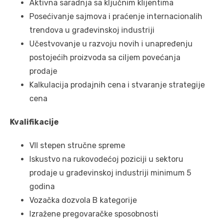
Aktivna saradnja sa ključnim klijentima
Posećivanje sajmova i praćenje internacionalih
trendova u građevinskoj industriji
Učestvovanje u razvoju novih i unapređenju
postojećih proizvoda sa ciljem povećanja
prodaje
Kalkulacija prodajnih cena i stvaranje strategije
cena
Kvalifikacije
VII stepen stručne spreme
Iskustvo na rukovodećoj poziciji u sektoru
prodaje u građevinskoj industriji minimum 5
godina
Vozačka dozvola B kategorije
Izražene pregovaračke sposobnosti