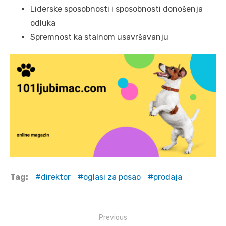
Liderske sposobnosti i sposobnosti donošenja
odluka
Spremnost ka stalnom usavršavanju
Tag:
direktor
oglasi za posao
prodaja
Post
Previous