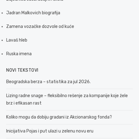
Jadran Malkovich biografija
Zamena vozačke dozvole od kuće
Lavaš hleb
Ruska imena
NOVI TEKSTOVI
Beogradska berza – statistika za jul 2026.
Lizing radne snage – fleksibilno rešenje za kompanije koje žele
brz i efikasan rast
Koliko mogu da dobiju građani iz Akcionarskog fonda?
Inicijativa Pojas i put ulazi u zelenu novu eru