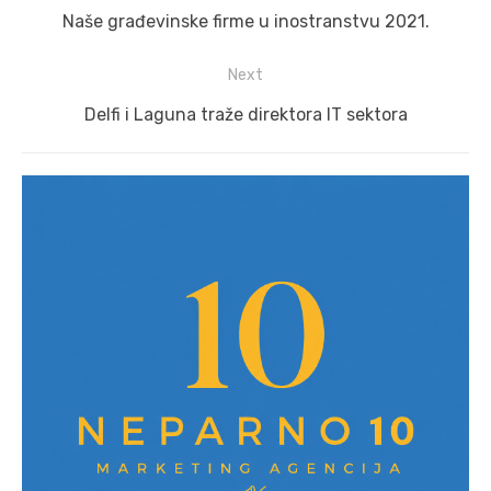
navigation
Previous
Naše građevinske firme u inostranstvu 2021.
post:
Next
Next
Delfi i Laguna traže direktora IT sektora
post: