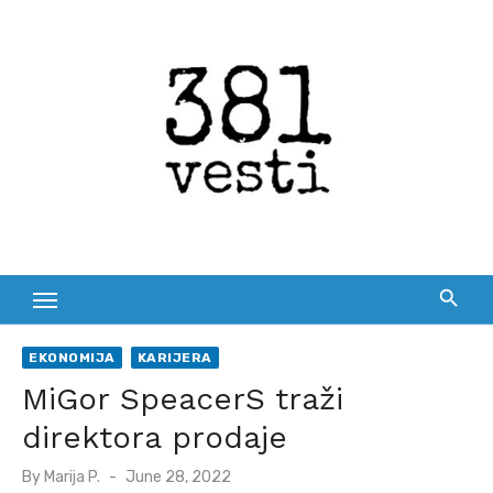
Skip
to
content
EKONOMIJA
KARIJERA
MiGor SpeacerS traži
direktora prodaje
Posted
By
Marija P.
June 28, 2022