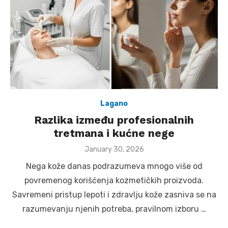
Lagano
Razlika između profesionalnih
tretmana i kućne nege
Posted
January 30, 2026
on
Nega kože danas podrazumeva mnogo više od
povremenog korišćenja kozmetičkih proizvoda.
Savremeni pristup lepoti i zdravlju kože zasniva se na
razumevanju njenih potreba, pravilnom izboru …