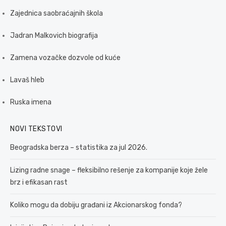
Zajednica saobraćajnih škola
Jadran Malkovich biografija
Zamena vozačke dozvole od kuće
Lavaš hleb
Ruska imena
NOVI TEKSTOVI
Beogradska berza – statistika za jul 2026.
Lizing radne snage – fleksibilno rešenje za kompanije koje žele
brz i efikasan rast
Koliko mogu da dobiju građani iz Akcionarskog fonda?