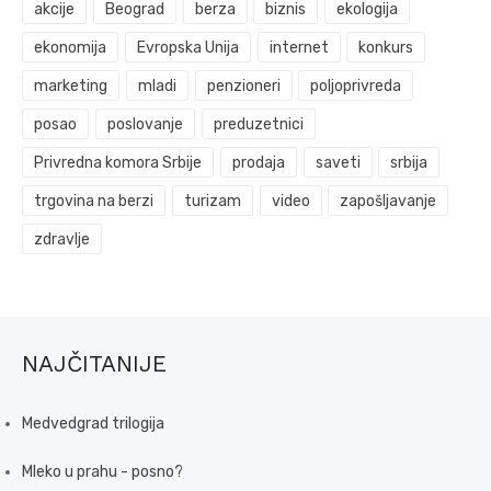
akcije
Beograd
berza
biznis
ekologija
ekonomija
Evropska Unija
internet
konkurs
marketing
mladi
penzioneri
poljoprivreda
posao
poslovanje
preduzetnici
Privredna komora Srbije
prodaja
saveti
srbija
trgovina na berzi
turizam
video
zapošljavanje
zdravlje
NAJČITANIJE
Medvedgrad trilogija
Mleko u prahu - posno?