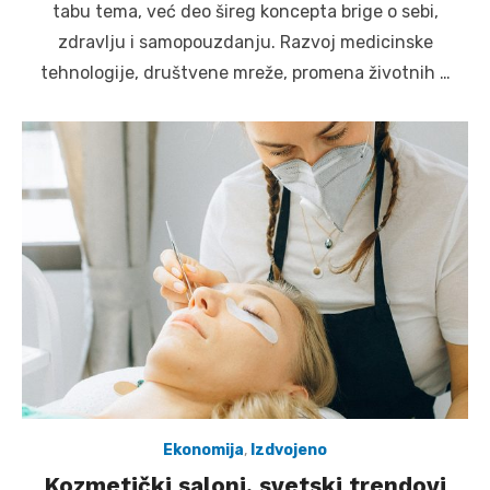
tabu tema, već deo šireg koncepta brige o sebi,
zdravlju i samopouzdanju. Razvoj medicinske
tehnologije, društvene mreže, promena životnih …
Ekonomija
,
Izdvojeno
Kozmetički saloni, svetski trendovi