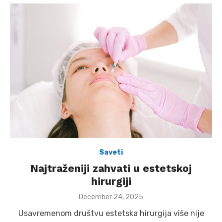
Saveti
Najtraženiji zahvati u estetskoj
hirurgiji
Posted
December 24, 2025
on
Usavremenom društvu estetska hirurgija više nije