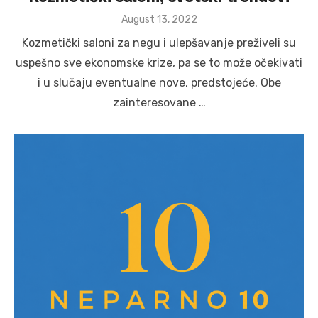
Posted
August 13, 2022
on
Kozmetički saloni za negu i ulepšavanje preživeli su
uspešno sve ekonomske krize, pa se to može očekivati
i u slučaju eventualne nove, predstojeće. Obe
zainteresovane …