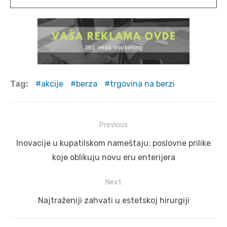
Tag:
akcije
berza
trgovina na berzi
Post
Previous
navigation
Previous
Inovacije u kupatilskom nameštaju: poslovne prilike
post:
koje oblikuju novu eru enterijera
Next
Next
Najtraženiji zahvati u estetskoj hirurgiji
post: