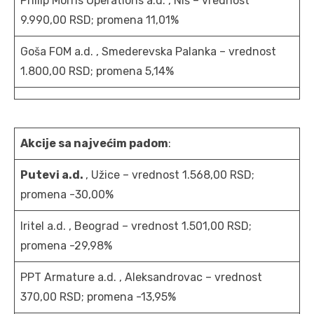
Philip Morris Operations a.d. , Niš – vrednost
9.990,00 RSD; promena 11,01%
Goša FOM a.d. , Smederevska Palanka – vrednost
1.800,00 RSD; promena 5,14%
Akcije sa najvećim padom
:
Putevi a.d.
, Užice – vrednost 1.568,00 RSD;
promena -30,00%
Iritel a.d. , Beograd – vrednost 1.501,00 RSD;
promena -29,98%
PPT Armature a.d. , Aleksandrovac – vrednost
370,00 RSD; promena -13,95%