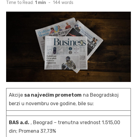
on
Time to Read:
1 min
-
144
words
Akcije
sa najvećim prometom
na Beogradskoj
berzi u novembru ove godine, bile su:
BAS a.d.
, Beograd – trenutna vrednost 1.515,00
din; Promena 37,73%