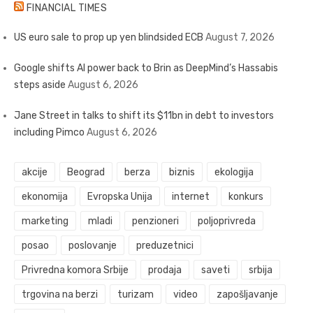
FINANCIAL TIMES
US euro sale to prop up yen blindsided ECB
August 7, 2026
Google shifts AI power back to Brin as DeepMind’s Hassabis
steps aside
August 6, 2026
Jane Street in talks to shift its $11bn in debt to investors
including Pimco
August 6, 2026
akcije
Beograd
berza
biznis
ekologija
ekonomija
Evropska Unija
internet
konkurs
marketing
mladi
penzioneri
poljoprivreda
posao
poslovanje
preduzetnici
Privredna komora Srbije
prodaja
saveti
srbija
trgovina na berzi
turizam
video
zapošljavanje