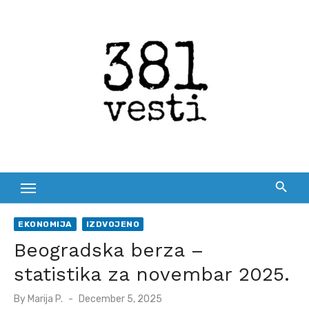
Skip
to
content
EKONOMIJA
IZDVOJENO
Beogradska berza –
statistika za novembar 2025.
Posted
By
Marija P.
December 5, 2025