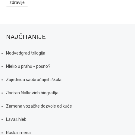
zdravlje
NAJČITANIJE
Medvedgrad trilogija
Mleko u prahu - posno?
Zajednica saobraćajnih škola
Jadran Malkovich biografija
Zamena vozačke dozvole od kuće
Lavaš hleb
Ruska imena