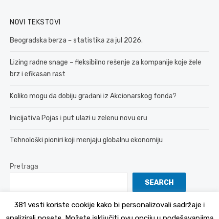
NOVI TEKSTOVI
Beogradska berza – statistika za jul 2026.
Lizing radne snage – fleksibilno rešenje za kompanije koje žele
brz i efikasan rast
Koliko mogu da dobiju građani iz Akcionarskog fonda?
Inicijativa Pojas i put ulazi u zelenu novu eru
Tehnološki pioniri koji menjaju globalnu ekonomiju
Pretraga
SEARCH
381 vesti koriste cookije kako bi personalizovali sadržaje i
analizirali posete. Možete isključiti ovu opciju u podešavanjima