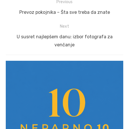
Post
Previous
navigation
Previous
Prevoz pokojnika – Šta sve treba da znate
post:
Next
Next
​U susret najlepšem danu: izbor fotografa za
post:
venčanje