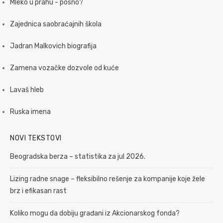
Mleko u prahu - posno?
Zajednica saobraćajnih škola
Jadran Malkovich biografija
Zamena vozačke dozvole od kuće
Lavaš hleb
Ruska imena
NOVI TEKSTOVI
Beogradska berza – statistika za jul 2026.
Lizing radne snage – fleksibilno rešenje za kompanije koje žele
brz i efikasan rast
Koliko mogu da dobiju građani iz Akcionarskog fonda?