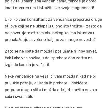
pojavite u salonu sa venčanicama, takođe je dobro
imati otvoren um i istražiti sve svoje mogućnosti!
Ukoliko vam konsultant za venčanice preporuči druge
stilove koji se ne uklapaju u ono što tražite – zašto da
ne poverujete oštrom oku nekog ko ima iskustva u
pronalaženju savršene haljine za mnoge neveste?
Zato se ne libite da možda i poslušate njihov savet,
čak i ako vas pozivaju da isprobate ono za šta ne
izgleda kao da je vaš stil.
Neke venčanice na vešalici vam možda nikad ne bi
privukle pažnju, ali kada ih probate – dobićete
potpuno drugu sliku i možda otkrijete nešto novo o
sebi i svom stilu.