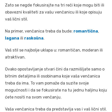
Zato se negde fokusirajte na tri reči koje mogu biti ili
obavezni kvaliteti za vašu venčanicu ili koje opisuju
vaš lični stil.
Na primer, venčanica treba da bude:
romantična
,
lagana
ili
raskošna
.
Vaš stil se najbolje uklapa u: romantičan, moderan ili
atraktivan.
Ovako opostavljanje stvari čini da razmišljate samo o
bitnim detaljima ili osobinama koje vaša venčanica
treba da ima. To vam pomaže da suzite svoje
mogućnosti i da se fokusirate na tu jednu haljinu koju
ćete nositi na svom venčanju.
Vaša venčanica treba da predstavlja vas i vaš lični stil.