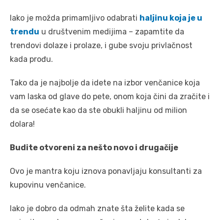
Iako je možda primamljivo odabrati
haljinu koja je u
trendu
u društvenim medijima – zapamtite da
trendovi dolaze i prolaze, i gube svoju privlačnost
kada prođu.
Tako da je najbolje da idete na izbor venčanice koja
vam laska od glave do pete, onom koja čini da zračite i
da se osećate kao da ste obukli haljinu od milion
dolara!
Budite otvoreni za nešto novo i drugačije
Ovo je mantra koju iznova ponavljaju konsultanti za
kupovinu venčanice.
Iako je dobro da odmah znate šta želite kada se