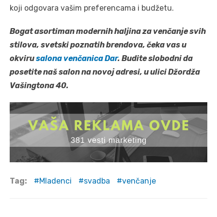
koji odgovara vašim preferencama i budžetu.
Bogat asortiman modernih haljina za venčanje svih
stilova, svetski poznatih brendova, čeka vas u
okviru
salona venčanica Dar
. Budite slobodni da
posetite naš salon na novoj adresi, u ulici Džordža
Vašingtona 40.
Tag:
Mladenci
svadba
venčanje