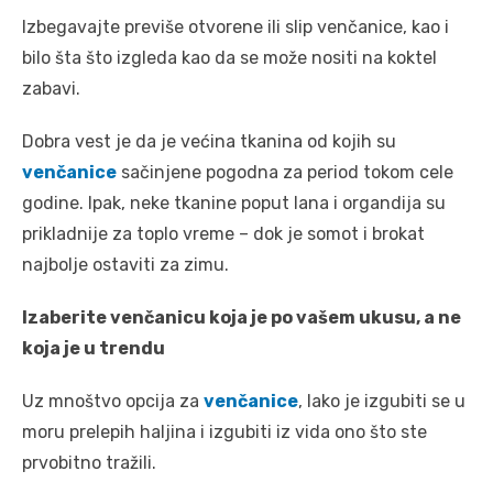
Izbegavajte previše otvorene ili slip venčanice, kao i
bilo šta što izgleda kao da se može nositi na koktel
zabavi.
Dobra vest je da je većina tkanina od kojih su
venčanice
sačinjene pogodna za period tokom cele
godine. Ipak, neke tkanine poput lana i organdija su
prikladnije za toplo vreme – dok je somot i brokat
najbolje ostaviti za zimu.
Izaberite venčanicu koja je po vašem ukusu, a ne
koja je u trendu
Uz mnoštvo opcija za
venčanice
, lako je izgubiti se u
moru prelepih haljina i izgubiti iz vida ono što ste
prvobitno tražili.