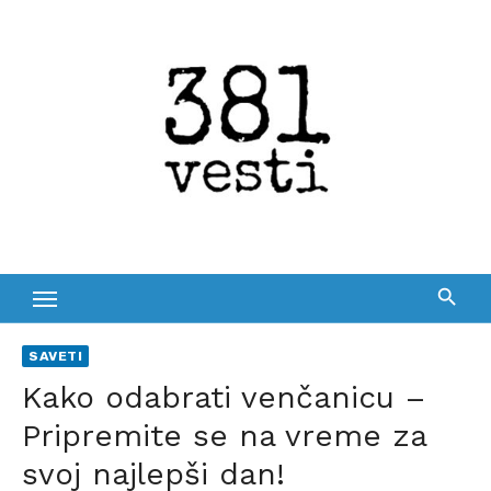
Skip
to
content
SAVETI
Kako odabrati venčanicu –
Pripremite se na vreme za
svoj najlepši dan!