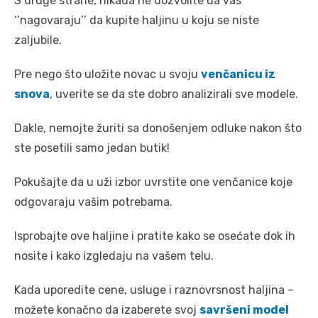
S druge strane, nikada ne dozvolite da vas
‘’nagovaraju’’ da kupite haljinu u koju se niste
zaljubile.
Pre nego što uložite novac u svoju
venčanicu iz
snova
, uverite se da ste dobro analizirali sve modele.
Dakle, nemojte žuriti sa donošenjem odluke nakon što
ste posetili samo jedan butik!
Pokušajte da u uži izbor uvrstite one venčanice koje
odgovaraju vašim potrebama.
Isprobajte ove haljine i pratite kako se osećate dok ih
nosite i kako izgledaju na vašem telu.
Kada uporedite cene, usluge i raznovrsnost haljina –
možete konačno da izaberete svoj
savršeni model