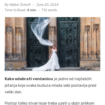
Posted
By
Velibor Zivkoff
June 20, 2024
on
Time to Read:
4 min
-
712
words
Kako odabrati venčanicu
je jedno od najčešćih
pitanja koje svaka buduća mlada sebi postavlja pred
veliki dan.
Postoji toliko stvari koje treba uzeti u obzir prilikom