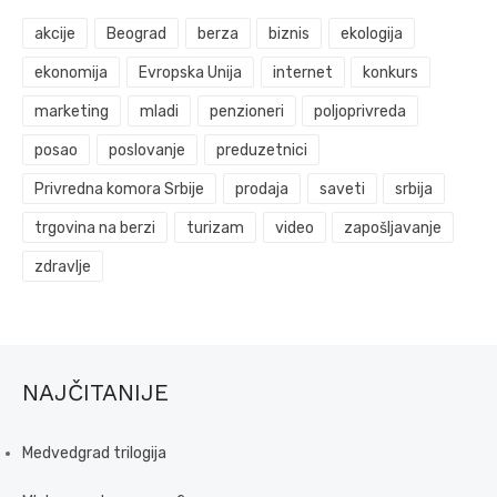
akcije
Beograd
berza
biznis
ekologija
ekonomija
Evropska Unija
internet
konkurs
marketing
mladi
penzioneri
poljoprivreda
posao
poslovanje
preduzetnici
Privredna komora Srbije
prodaja
saveti
srbija
trgovina na berzi
turizam
video
zapošljavanje
zdravlje
NAJČITANIJE
Medvedgrad trilogija