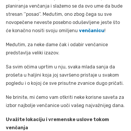
planiranja venčanja i slažemo se da ovo ume da bude
stresan ‘’posao’’. Međutim, ono zbog čega su sve
novopečene neveste posebno oduševljene jeste što
će konačno nositi svoju omiljenu
venčanicu
!
Međutim, za neke dame čak i odabir venčanice
predstavlja veliki izazov.
Sa svim očima uprtim u nju, svaka mlada sanja da
prošeta u haljini koja joj savršeno pristaje u svakom
pogledu i o kojoj će sve prisutne zvanice dugo pričati.
Ne brinite, mi ćemo vam otkriti neke korisne saveta za
izbor najbolje venčanice uoči vašeg najvažnijeg dana.
Uvažite lokaciju i vremenske uslove tokom
venčanja