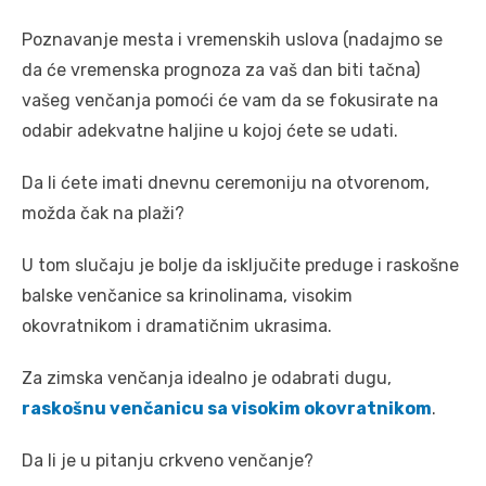
Poznavanje mesta i vremenskih uslova (nadajmo se
da će vremenska prognoza za vaš dan biti tačna)
vašeg venčanja pomoći će vam da se fokusirate na
odabir adekvatne haljine u kojoj ćete se udati.
Da li ćete imati dnevnu ceremoniju na otvorenom,
možda čak na plaži?
U tom slučaju je bolje da isključite preduge i raskošne
balske venčanice sa krinolinama, visokim
okovratnikom i dramatičnim ukrasima.
Za zimska venčanja idealno je odabrati dugu,
raskošnu venčanicu sa visokim okovratnikom
.
Da li je u pitanju crkveno venčanje?