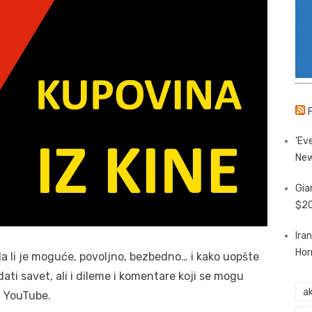
‘Eve
New
Gia
$20
Ira
Hor
 li je moguće, povoljno, bezbedno… i kako uopšte
dati savet, ali i dileme i komentare koji se mogu
ak
i YouTube.