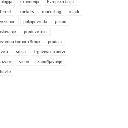
ologija
ekonomija
Evropska Unija
nternet
konkurs
marketing
mladi
enzioneri
poljoprivreda
posao
oslovanje
preduzetnici
rivredna komora Srbije
prodaja
aveti
srbija
trgovina na berzi
urizam
video
zapošljavanje
ravlje