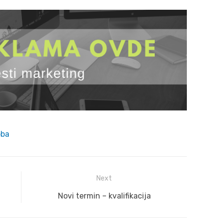
oba
Next
Next
Novi termin – kvalifikacija
post: