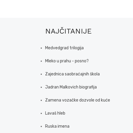
NAJČITANIJE
Medvedgrad trilogija
Mleko u prahu - posno?
Zajednica saobraćajnih škola
Jadran Malkovich biografija
Zamena vozačke dozvole od kuće
Lavaš hleb
Ruska imena