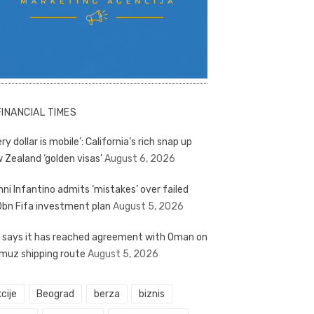
FINANCIAL TIMES
ry dollar is mobile’: California’s rich snap up
 Zealand ‘golden visas’
August 6, 2026
nni Infantino admits ‘mistakes’ over failed
bn Fifa investment plan
August 5, 2026
n says it has reached agreement with Oman on
muz shipping route
August 5, 2026
cije
Beograd
berza
biznis