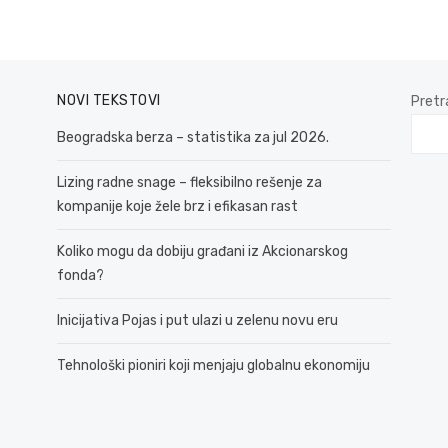
NOVI TEKSTOVI
Pretr
Beogradska berza – statistika za jul 2026.
Lizing radne snage – fleksibilno rešenje za
kompanije koje žele brz i efikasan rast
Koliko mogu da dobiju građani iz Akcionarskog
fonda?
Inicijativa Pojas i put ulazi u zelenu novu eru
Tehnološki pioniri koji menjaju globalnu ekonomiju