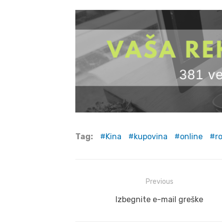
Tag:
Kina
kupovina
online
r
Post
Previous
navigation
Previous
Izbegnite e-mail greške
post: