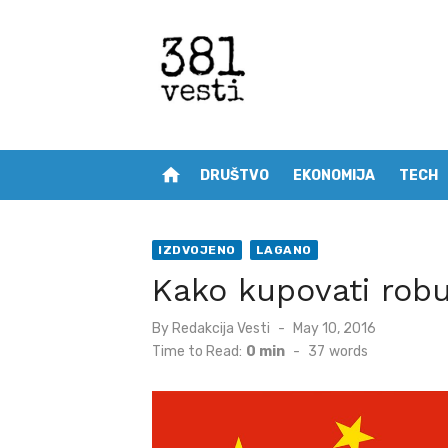
Skip
to
content
home
DRUŠTVO
EKONOMIJA
TECH
IZDVOJENO
LAGANO
Kako kupovati robu
Posted
By
Redakcija Vesti
May 10, 2016
on
Time to Read:
0 min
-
37
words