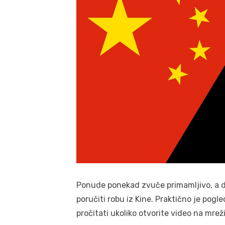
Ponude ponekad zvuče primamljivo, a da
poručiti robu iz Kine. Praktično je pogle
pročitati ukoliko otvorite video na mrež