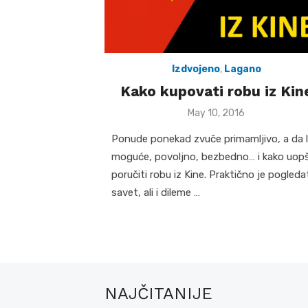
Izdvojeno
,
Lagano
Kako kupovati robu iz Kin
Posted
May 10, 2016
on
Ponude ponekad zvuče primamljivo, a da li
moguće, povoljno, bezbedno… i kako uop
poručiti robu iz Kine. Praktično je pogleda
savet, ali i dileme …
NAJČITANIJE