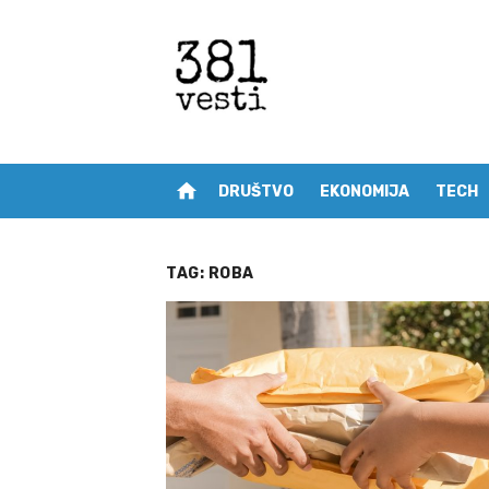
Skip
to
content
home
DRUŠTVO
EKONOMIJA
TECH
TAG:
ROBA