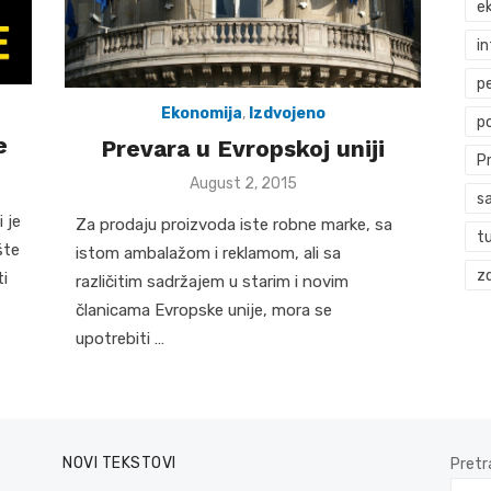
ek
i
p
Ekonomija
,
Izdvojeno
p
e
Prevara u Evropskoj uniji
P
Posted
August 2, 2015
s
on
 je
Za prodaju proizvoda iste robne marke, sa
t
šte
istom ambalažom i reklamom, ali sa
zd
ti
različitim sadržajem u starim i novim
članicama Evropske unije, mora se
upotrebiti …
NOVI TEKSTOVI
Pretr