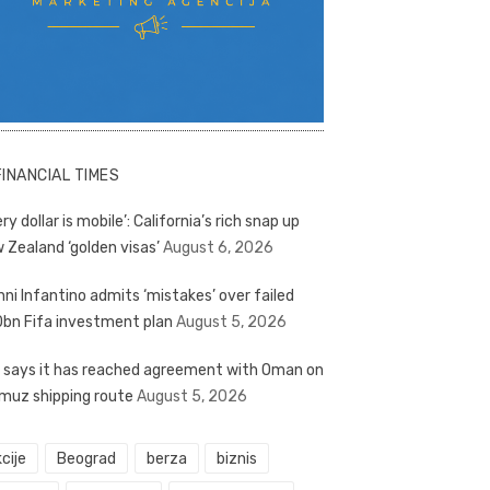
FINANCIAL TIMES
ry dollar is mobile’: California’s rich snap up
 Zealand ‘golden visas’
August 6, 2026
nni Infantino admits ‘mistakes’ over failed
bn Fifa investment plan
August 5, 2026
n says it has reached agreement with Oman on
muz shipping route
August 5, 2026
cije
Beograd
berza
biznis