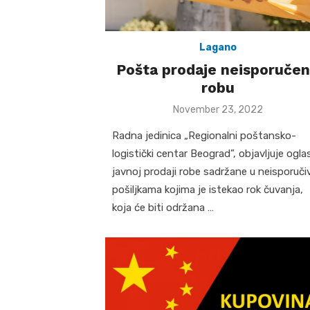
Lagano
Pošta prodaje neisporuče
robu
Posted
November 23, 2022
on
Radna jedinica „Regionalni poštansko-
logistički centar Beograd”, objavljuje ogla
javnoj prodaji robe sadržane u neisporuči
pošiljkama kojima je istekao rok čuvanja,
koja će biti održana …