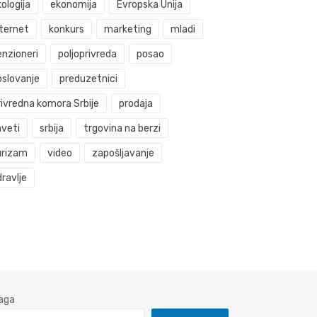
ologija
ekonomija
Evropska Unija
nternet
konkurs
marketing
mladi
enzioneri
poljoprivreda
posao
oslovanje
preduzetnici
rivredna komora Srbije
prodaja
aveti
srbija
trgovina na berzi
urizam
video
zapošljavanje
ravlje
aga