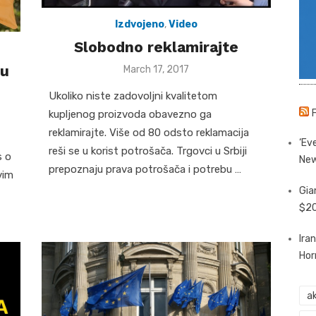
Izdvojeno
,
Video
Slobodno reklamirajte
nu
Posted
March 17, 2017
on
Ukoliko niste zadovoljni kvalitetom
kupljenog proizvoda obavezno ga
reklamirajte. Više od 80 odsto reklamacija
‘Eve
reši se u korist potrošača. Trgovci u Srbiji
s o
New
prepoznaju prava potrošača i potrebu …
vim
Gia
$20
Ira
Hor
ak