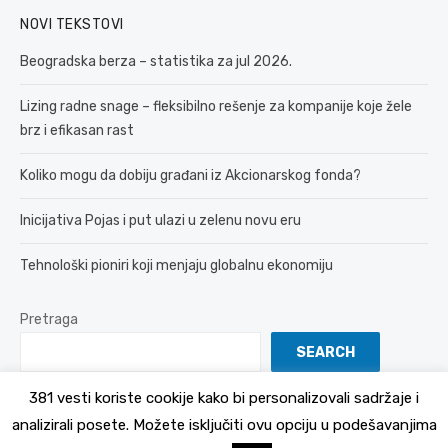
NOVI TEKSTOVI
Beogradska berza – statistika za jul 2026.
Lizing radne snage – fleksibilno rešenje za kompanije koje žele
brz i efikasan rast
Koliko mogu da dobiju građani iz Akcionarskog fonda?
Inicijativa Pojas i put ulazi u zelenu novu eru
Tehnološki pioniri koji menjaju globalnu ekonomiju
Pretraga
SEARCH
381 vesti koriste cookije kako bi personalizovali sadržaje i
analizirali posete. Možete isključiti ovu opciju u podešavanjima
© 2026 381 vesti
Politika Privatnosti