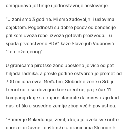
omogućava jeftinije i jednostavnije poslovanje.
“U zoni smo 3 godine. Mi smo zadovoljni i uslovima i
objektom. Pogodnosti su dobre počev od beneficije
prilikom uvoza robe, izvoza gotovih proizvoda. Tu
spada prvenstveno PDV”, kaže Slavoljub Vidanović
“Teri inženjering”.
U granicama pirotske zone uposleno je više od pet
hiljada radnika, a prošle godine ostvaren je promet od
700 miliona evra. Međutim, Slobodne zone u Srbiji
trenutno nisu dovoljno konkurentne, pa je čak 11
kompanija koje su najpre planirale da investiraju kod
nas, otišlo u susedne zemlje zbog većih povlastica.
“Primer je Makedonija, zemlja koja je uvela sve nulte
poreze, državne i opštinske u granicama Slobodnih