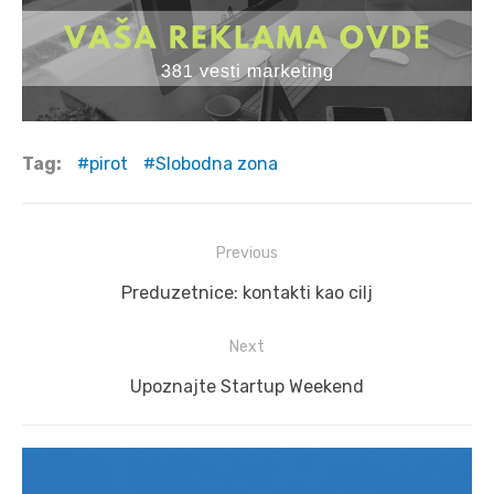
Tag:
pirot
Slobodna zona
Post
Previous
navigation
Previous
Preduzetnice: kontakti kao cilj
post:
Next
Next
Upoznajte Startup Weekend
post: