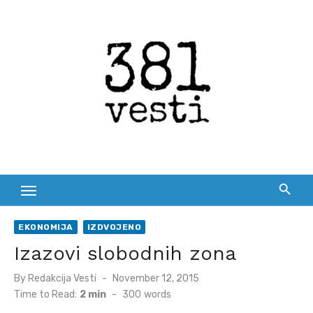
Skip
to
content
EKONOMIJA
IZDVOJENO
Izazovi slobodnih zona
Posted
By
Redakcija Vesti
November 12, 2015
on
Time to Read:
2 min
-
300
words