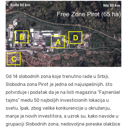
Od 14 slobodnih zona koje trenutno rade u Srbiji,
Slobodna zona Pirot je jedna od najuspešnijih, što
potvrđuje i podatak da je na listi magazina “Fajnenšel
tajms” među 50 najboljih investicionih lokacija u
svetu. Ipak, zbog velike konkurencije u okruženju,
manje je novih investitora, a uzrok su, kako navode u
grupaciji Slobodnih zona, nedovoljne poreske olakšice