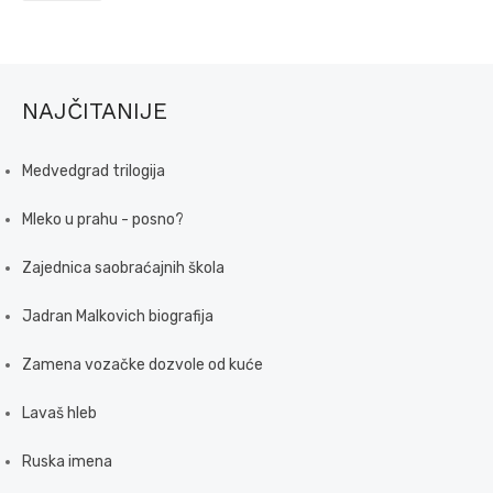
NAJČITANIJE
Medvedgrad trilogija
Mleko u prahu - posno?
Zajednica saobraćajnih škola
Jadran Malkovich biografija
Zamena vozačke dozvole od kuće
Lavaš hleb
Ruska imena