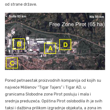
od strane države.
Pored petnaestak proizvodnih kompanija od kojih su
najveće Mišlenov “Tigar Tajers” i Tigar AD, u
granicama Slobodne zone Pirot posluju i mala i
srednja preduzeća. Opština Pirot oslobodila ih je svih
taksi i dažbina prilikom izgradnje objekata, a zona im