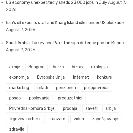
US economy unexpectedly sheds 23,000 jobs in July
August 7,
2026
Iran’s oil exports stall and Kharg Island idles under US blockade
August 7, 2026
Saudi Arabia, Turkey and Pakistan sign defence pact in Mecca
August 7, 2026
akcije
Beograd
berza
biznis
ekologija
ekonomija
Evropska Unija
internet
konkurs
marketing
mladi
penzioneri
poljoprivreda
posao
poslovanje
preduzetnici
Privredna komora Srbije
prodaja
saveti
srbija
trgovina na berzi
turizam
video
zapošljavanje
zdravlje