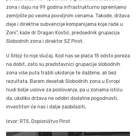
zona i daju na 99 godina infrastrukturno opremljeno
zemljište po veoma povoljnim cenama. Takođe, država
daje i direktne subvencije kompanijama koje rade u
Zoni”, kaže dr Dragan Kostić, predsednik grupacija
Slobodnih zona i direktor SZ Pirot.
U Srbiji to nije slučaj. Kod nas se plaća 15 odsto poreza
na dobit, zato su predstavnici grupacije slobodnih
zona više puta tražili ukidanje te dažbine, ali bez
rezultata. Barem desetak Slobodnih zona u Evropi
nudi bolje uslove za poslovanje, pa u zonama ističu
da, ukoliko država ne odobri dodatne pogodnosti,
investitori će nas i dalje zaobilaziti.
Izvor: RTS, Dopisništvo Pirot