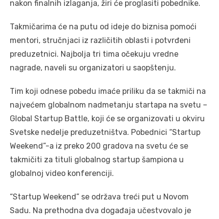
nakon finalnih izlaganja, žiri će proglasiti pobednike.
Takmičarima će na putu od ideje do biznisa pomoći
mentori, stručnjaci iz različitih oblasti i potvrđeni
preduzetnici. Najbolja tri tima očekuju vredne
nagrade, naveli su organizatori u saopštenju.
Tim koji odnese pobedu imaće priliku da se takmiči na
najvećem globalnom nadmetanju startapa na svetu –
Global Startup Battle, koji će se organizovati u okviru
Svetske nedelje preduzetništva. Pobednici “Startup
Weekend”-a iz preko 200 gradova na svetu će se
takmičiti za tituli globalnog startup šampiona u
globalnoj video konferenciji.
“Startup Weekend” se održava treći put u Novom
Sadu. Na prethodna dva događaja učestvovalo je