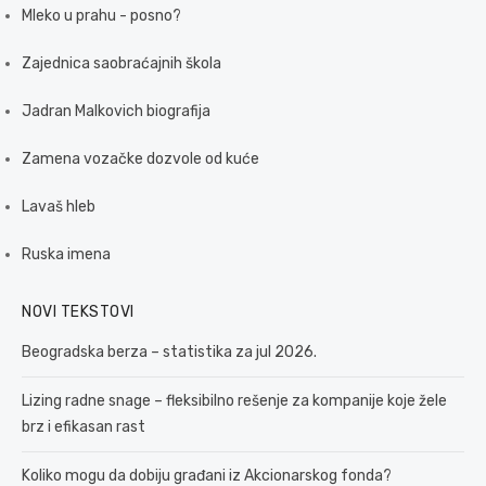
Mleko u prahu - posno?
Zajednica saobraćajnih škola
Jadran Malkovich biografija
Zamena vozačke dozvole od kuće
Lavaš hleb
Ruska imena
NOVI TEKSTOVI
Beogradska berza – statistika za jul 2026.
Lizing radne snage – fleksibilno rešenje za kompanije koje žele
brz i efikasan rast
Koliko mogu da dobiju građani iz Akcionarskog fonda?