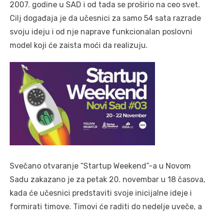
2007. godine u SAD i od tada se proširio na ceo svet.
Cilj događaja je da učesnici za samo 54 sata razrade
svoju ideju i od nje naprave funkcionalan poslovni
model koji će zaista moći da realizuju.
Svečano otvaranje “Startup Weekend”-a u Novom
Sadu zakazano je za petak 20. novembar u 18 časova,
kada će učesnici predstaviti svoje inicijalne ideje i
formirati timove. Timovi će raditi do nedelje uveče, a