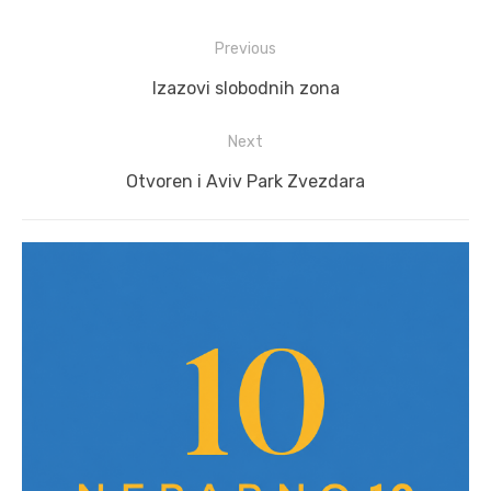
Post
Previous
navigation
Previous
Izazovi slobodnih zona
post:
Next
Next
Otvoren i Aviv Park Zvezdara
post: