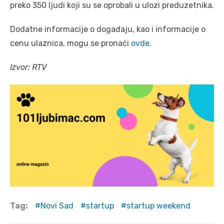
preko 350 ljudi koji su se oprobali u ulozi preduzetnika.
Dodatne informacije o događaju, kao i informacije o
cenu ulaznica, mogu se pronaći
ovde
.
Izvor: RTV
Tag:
Novi Sad
startup
startup weekend