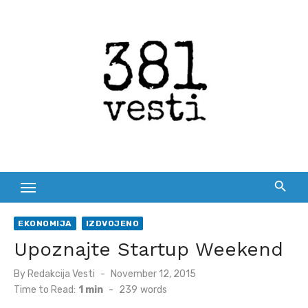
Skip
to
content
EKONOMIJA
IZDVOJENO
Upoznajte Startup Weekend
Posted
By
Redakcija Vesti
November 12, 2015
on
Time to Read:
1 min
-
239
words