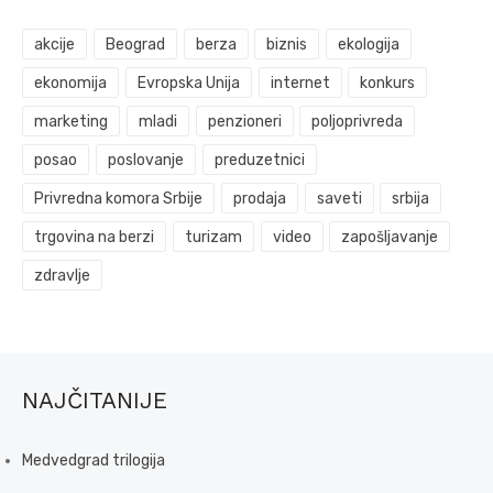
akcije
Beograd
berza
biznis
ekologija
ekonomija
Evropska Unija
internet
konkurs
marketing
mladi
penzioneri
poljoprivreda
posao
poslovanje
preduzetnici
Privredna komora Srbije
prodaja
saveti
srbija
trgovina na berzi
turizam
video
zapošljavanje
zdravlje
NAJČITANIJE
Medvedgrad trilogija