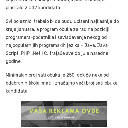
plasiralo 2.042 kandidata
Svi polaznici trebalo bi da budu upisani najkasnije do
kraja januara, a program obuka za rad na poziciji
programera-početnika i savladavanje nekog od
najpopularnijih programskih jezika – Java, Java
Script, PHP, .Net i C, trajaće sve do jula naredne
godine.
Minimalan broj sati obuka je 250, dok će neke od
odabranih škola imati i značajno veći broj sati obuke
kandidata.