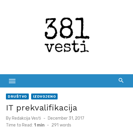
Skip
to
content
DRUŠTVO
IZDVOJENO
IT prekvalifikacija
Posted
By
Redakcija Vesti
December 31, 2017
on
Time to Read:
1 min
-
291
words