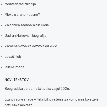
Medvedgrad trilogija
Mleko u prahu - posno?
Zajednica saobraćajnih škola
Jadran Malkovich biografija
Zamena vozačke dozvole od kuće
Lavaš hleb
Ruska imena
NOVI TEKSTOVI
Beogradska berza – statistika za jul 2026.
Lizing radne snage – fleksibilno rešenje za kompanije koje žele
brz i efikasan rast