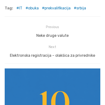
Tag:
IT
obuka
prekvalifikacija
srbija
Post
Previous
navigation
Previous
Neke druge valute
post:
Next
Next
Elektronska registracija – olakšica za privrednike
post: