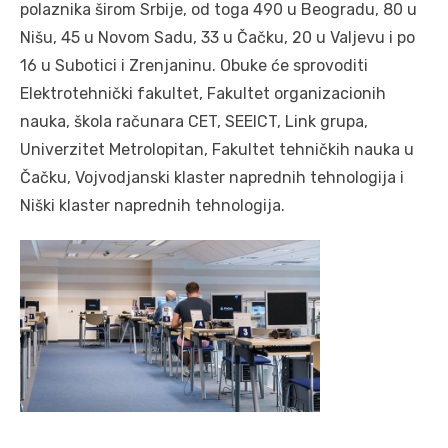
polaznika širom Srbije, od toga 490 u Beogradu, 80 u
Nišu, 45 u Novom Sadu, 33 u Čačku, 20 u Valjevu i po
16 u Subotici i Zrenjaninu. Obuke će sprovoditi
Elektrotehnički fakultet, Fakultet organizacionih
nauka, škola računara CET, SEEICT, Link grupa,
Univerzitet Metrolopitan, Fakultet tehničkih nauka u
Čačku, Vojvodjanski klaster naprednih tehnologija i
Niški klaster naprednih tehnologija.