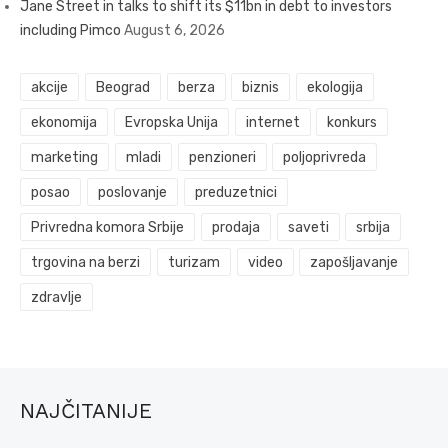
Jane Street in talks to shift its $11bn in debt to investors
including Pimco
August 6, 2026
akcije
Beograd
berza
biznis
ekologija
ekonomija
Evropska Unija
internet
konkurs
marketing
mladi
penzioneri
poljoprivreda
posao
poslovanje
preduzetnici
Privredna komora Srbije
prodaja
saveti
srbija
trgovina na berzi
turizam
video
zapošljavanje
zdravlje
NAJČITANIJE