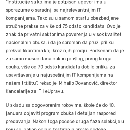
“Institucije sa kojima je potpisan ugovor imaju
sporazume o saradnji sa najrelevantnijim IT
kompanijama. Tako su u samom startu obezbedjene
stručne prakse za više od 75 odsto kandidata. Ovo je
znak da privatni sektor ima poverenja u visok kvalitet
nacionalnih obuka, i da je spreman da pruži priliku
prekvalifikantima koji kroz njih prodju. Podsećam da je
za samo mesec dana nakon prošlog, prvog kruga
obuka, više od 70 odsto kandidata dobilo priliku za
usavršavanje u najuspešnijim IT kompanijama na
našem tržištu”, rekao je Mihailo Jovanović, direktor
Kancelarije za IT i eUpravu.
U skladu sa dogovorenim rokovima, škole će do 10.
januara objaviti program obuka i detaljan raspored
predavanja. Nakon toga počeće druga faza selekcije u
koju se, nakon onlajn testiranja prošle nedelje,