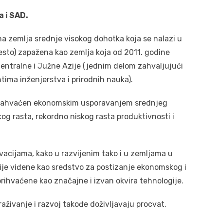
a i SAD.
ina zemlja srednje visokog dohotka koja se nalazi u
 mesto) zapažena kao zemlja koja od 2011. godine
tralne i Južne Azije (jednim delom zahvaljujući
tima inženjerstva i prirodnih nauka).
et zahvaćen ekonomskim usporavanjem srednjeg
og rasta, rekordno niskog rasta produktivnosti i
ovacijama, kako u razvijenim tako i u zemljama u
cije viđene kao sredstvo za postizanje ekonomskog i
prihvaćene kao značajne i izvan okvira tehnologije.
raživanje i razvoj takođe doživljavaju procvat.