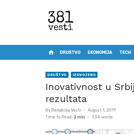
Skip
to
content
home
DRUŠTVO
EKONOMIJA
TECH
DRUŠTVO
IZDVOJENO
Inovativnost u Srbi
rezultata
Posted
By
Redakcija Vesti
August 1, 2019
on
Time to Read:
2 min
-
334
words