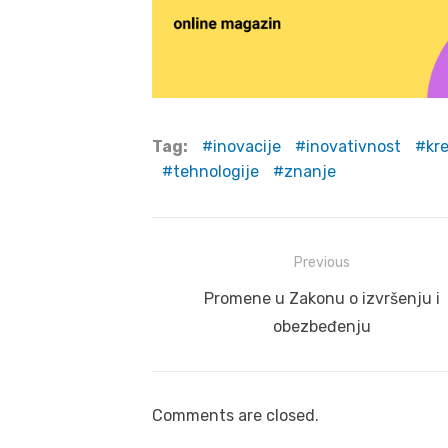
Tag:
inovacije
inovativnost
kr
tehnologije
znanje
Post
Previous
navigation
Previous
Promene u Zakonu o izvršenju i
post:
obezbeđenju
Comments are closed.