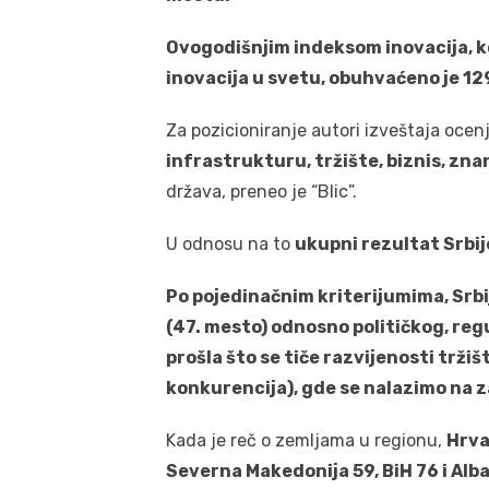
Ovogodišnjim indeksom inovacija, ko
inovacija u svetu, obuhvaćeno je 12
Za pozicioniranje autori izveštaja ocenj
infrastrukturu, tržište, biznis, zna
država, preneo je “Blic”.
U odnosu na to
ukupni rezultat Srbije
Po pojedinačnim kriterijumima, Srbij
(47. mesto) odnosno političkog, regu
prošla što se tiče razvijenosti tržišt
konkurencija), gde se nalazimo na z
Kada je reč o zemljama u regionu,
Hrva
Severna Makedonija 59, BiH 76 i Alba