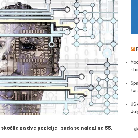
Moo
sto
Spa
ten
US 
Jul
skočila za dve pozicije i sada se nalazi na 55.
ak