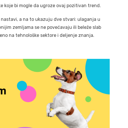
ke koje bi mogle da ugroze ovaj pozitivan trend.
nastavi, a na to ukazuju dve stvari: ulaganja u
enijim zemljama se ne povećavaju ili beleže slab
reno na tehnološke sektore i deljenje znanja.