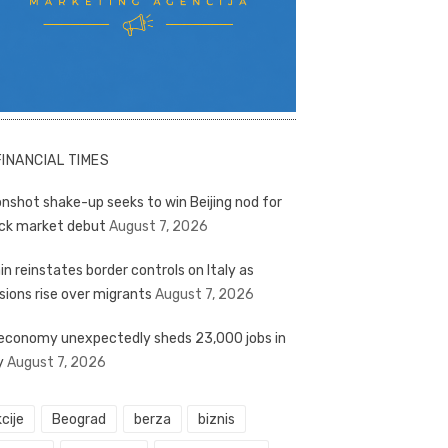
FINANCIAL TIMES
nshot shake-up seeks to win Beijing nod for
ck market debut
August 7, 2026
in reinstates border controls on Italy as
sions rise over migrants
August 7, 2026
economy unexpectedly sheds 23,000 jobs in
y
August 7, 2026
cije
Beograd
berza
biznis