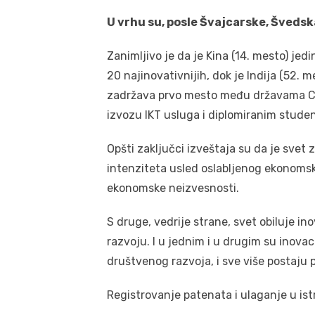
U vrhu su, posle Švajcarske, Švedsk
Zanimljivo je da je Kina (14. mesto) jed
20 najinovativnijih, dok je Indija (52.
zadržava prvo mesto među državama Cen
izvozu IKT usluga i diplomiranim studen
Opšti zaključci izveštaja su da je sv
intenziteta usled oslabljenog ekonomsk
ekonomske neizvesnosti.
S druge, vedrije strane, svet obiluje in
razvoju. I u jednim i u drugim su inova
društvenog razvoja, i sve više postaju 
Registrovanje patenata i ulaganje u ist