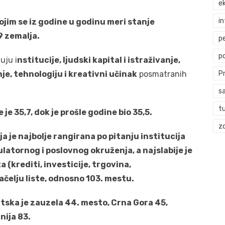
ek
i
jim se iz godine u godinu meri stanje
9 zemalja.
p
p
uju i
nstitucije, ljudski kapital i istraživanje,
nje, tehnologiju i kreativni učinak
posmatranih
P
s
t
 je 35,7, dok je prošle godine bio 35,5.
zd
a je najbolje rangirana po pitanju institucija
latornog i poslovnog okruženja, a najslabije je
a (krediti, investicije, trgovina,
ačelju liste, odnosno 103. mestu.
tska je zauzela 44. mesto, Crna Gora 45,
nija 83.