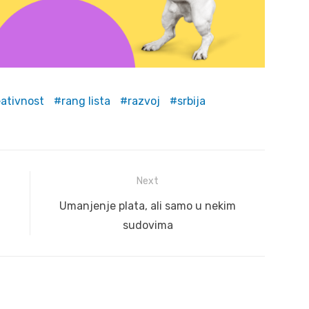
eativnost
rang lista
razvoj
srbija
Next
Next
Umanjenje plata, ali samo u nekim
post:
sudovima