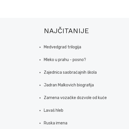
NAJČITANIJE
Medvedgrad trilogija
Mleko u prahu - posno?
Zajednica saobraćajnih škola
Jadran Malkovich biografija
Zamena vozačke dozvole od kuće
Lavaš hleb
Ruska imena