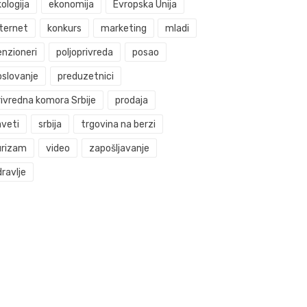
ologija
ekonomija
Evropska Unija
nternet
konkurs
marketing
mladi
enzioneri
poljoprivreda
posao
oslovanje
preduzetnici
rivredna komora Srbije
prodaja
aveti
srbija
trgovina na berzi
urizam
video
zapošljavanje
ravlje