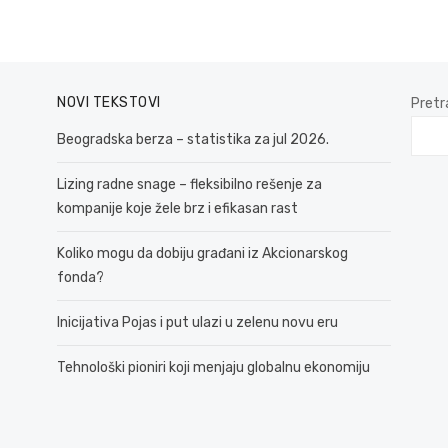
NOVI TEKSTOVI
Pretr
Beogradska berza – statistika za jul 2026.
Lizing radne snage – fleksibilno rešenje za
kompanije koje žele brz i efikasan rast
Koliko mogu da dobiju građani iz Akcionarskog
fonda?
Inicijativa Pojas i put ulazi u zelenu novu eru
Tehnološki pioniri koji menjaju globalnu ekonomiju