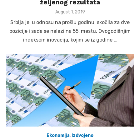
željenog rezultata
Posted
August 1, 2019
on
Srbija je, u odnosu na prošlu godinu, skočila za dve
pozicije i sada se nalazi na 55. mestu. Ovogodišnjim
indeksom inovacija, kojim se iz godine …
Ekonomija
,
Izdvojeno