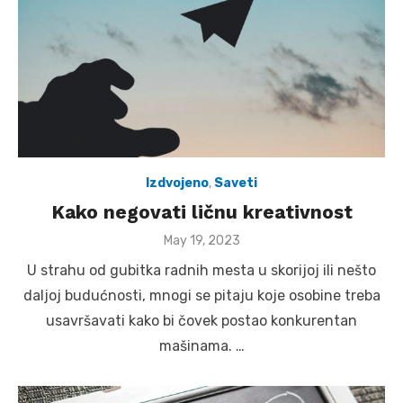
Izdvojeno
,
Saveti
Kako negovati ličnu kreativnost
Posted
May 19, 2023
on
U strahu od gubitka radnih mesta u skorijoj ili nešto
daljoj budućnosti, mnogi se pitaju koje osobine treba
usavršavati kako bi čovek postao konkurentan
mašinama. …