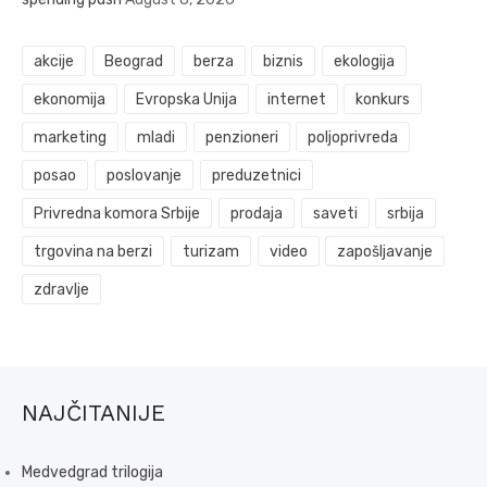
akcije
Beograd
berza
biznis
ekologija
ekonomija
Evropska Unija
internet
konkurs
marketing
mladi
penzioneri
poljoprivreda
posao
poslovanje
preduzetnici
Privredna komora Srbije
prodaja
saveti
srbija
trgovina na berzi
turizam
video
zapošljavanje
zdravlje
NAJČITANIJE
Medvedgrad trilogija