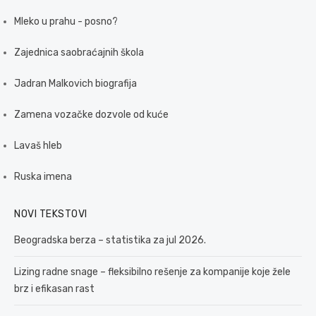
Mleko u prahu - posno?
Zajednica saobraćajnih škola
Jadran Malkovich biografija
Zamena vozačke dozvole od kuće
Lavaš hleb
Ruska imena
NOVI TEKSTOVI
Beogradska berza – statistika za jul 2026.
Lizing radne snage – fleksibilno rešenje za kompanije koje žele
brz i efikasan rast