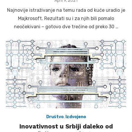
Posted
April 9, 2021
on
Najnovije istraživanje na temu rada od kuće uradio je
Majkrosoft. Rezultati su i za njih bili pomalo
neočekivani – gotovo dve trećine od preko 30 …
Društvo
,
Izdvojeno
Inovativnost u Srbiji daleko od