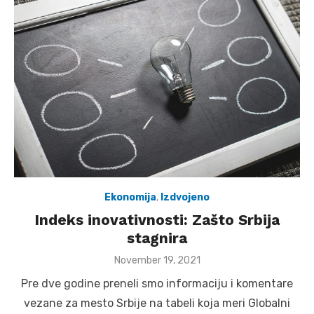
Ekonomija
,
Izdvojeno
Indeks inovativnosti: Zašto Srbija
stagnira
Posted
November 19, 2021
on
Pre dve godine preneli smo informaciju i komentare
vezane za mesto Srbije na tabeli koja meri Globalni