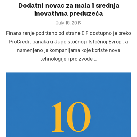
Dodatni novac za mala i srednja
inovativna preduzeća
Posted
July 18, 2019
on
Finansiranje podržano od strane EIF dostupno je preko
ProCredit banaka u Jugoistočnoj i Istočnoj Evropi, a
namenjeno je kompanijama koje koriste nove
tehnologije i proizvode …