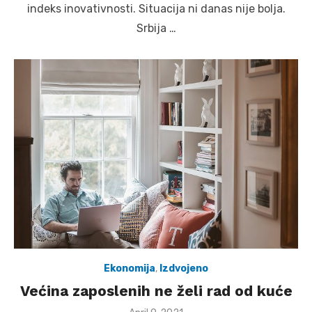
indeks inovativnosti. Situacija ni danas nije bolja.
Srbija …
Ekonomija
,
Izdvojeno
Većina zaposlenih ne želi rad od kuće