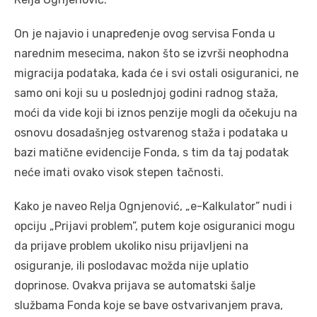
On je najavio i unapređenje ovog servisa Fonda u
narednim mesecima, nakon što se izvrši neophodna
migracija podataka, kada će i svi ostali osiguranici, ne
samo oni koji su u poslednjoj godini radnog staža,
moći da vide koji bi iznos penzije mogli da očekuju na
osnovu dosadašnjeg ostvarenog staža i podataka u
bazi matične evidencije Fonda, s tim da taj podatak
neće imati ovako visok stepen tačnosti.
Kako je naveo Relja Ognjenović, „e-Kalkulator” nudi i
opciju „Prijavi problem”, putem koje osiguranici mogu
da prijave problem ukoliko nisu prijavljeni na
osiguranje, ili poslodavac možda nije uplatio
doprinose. Ovakva prijava se automatski šalje
službama Fonda koje se bave ostvarivanjem prava,