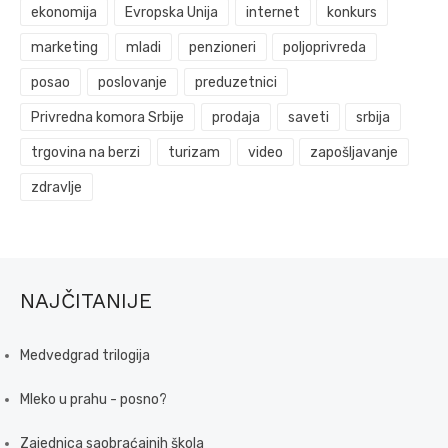
ekonomija
Evropska Unija
internet
konkurs
marketing
mladi
penzioneri
poljoprivreda
posao
poslovanje
preduzetnici
Privredna komora Srbije
prodaja
saveti
srbija
trgovina na berzi
turizam
video
zapošljavanje
zdravlje
NAJČITANIJE
Medvedgrad trilogija
Mleko u prahu - posno?
Zajednica saobraćajnih škola