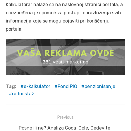
Kalkulatora” nalaze se na naslovnoj stranici portala, a
obezbeđena je i pomoć za pristup i obrazloženja svih
informacija koje se mogu pojaviti pri korišćenju
portala.
Tag:
e-kalkulator
Fond PIO
penzionisanje
radni staž
Post
Previous
navigation
Previous
Posno ili ne? Analiza Coca-Cole, Cedevite i