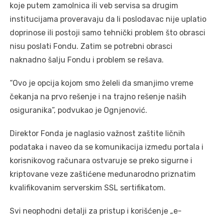
koje putem zamolnica ili veb servisa sa drugim
institucijama proveravaju da li poslodavac nije uplatio
doprinose ili postoji samo tehnički problem što obrasci
nisu poslati Fondu. Zatim se potrebni obrasci
naknadno šalju Fondu i problem se rešava.
“Ovo je opcija kojom smo želeli da smanjimo vreme
čekanja na prvo rešenje i na trajno rešenje naših
osiguranika”, podvukao je Ognjenović.
Direktor Fonda je naglasio važnost zaštite ličnih
podataka i naveo da se komunikacija između portala i
korisnikovog računara ostvaruje se preko sigurne i
kriptovane veze zaštićene međunarodno priznatim
kvalifikovanim serverskim SSL sertifikatom.
Svi neophodni detalji za pristup i korišćenje „e-