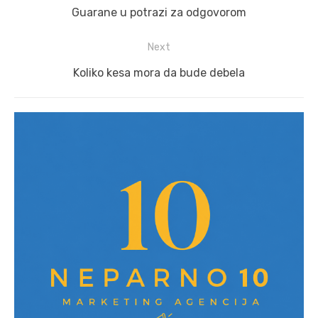
post:
Guarane u potrazi za odgovorom
Next
Next
Koliko kesa mora da bude debela
post: