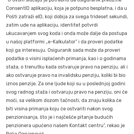
ConsentID aplikaciju, koja je potpuno besplatna, i da u
Pošti zatraži eID, koji dobija za svega trideset sekundi,
zatim uđe na aplikaciju, identitet potvrdi
ukucavanjem svog koda i onda može dalje da postupa
u našoj platformi „e-Kalkulator” i da proveri podatke
koji ga interesuju. Osiguranik sada može da proveri
podatke o visini isplaćenih primanja, kao i o godinama
staža, o trenutku kada ostvaruje pravo na penziju, ali i
ako ostvaruje pravo na invalidsku penziju, koliki bi bio
iznos penzije. Za one ljude koji su u poslednjoj godini
svog radnog staža i ostvaruju pravo na penziju, oni će
moći, sa velikom dozom tačnosti, da znaju kolika će
biti visina primanja koju će ostvariti nakon svog
penzionisanja, što je i najčešće pitanje budućih
penzionera upućeno našem Kontakt centru”, rekao je
Relja Ognjenović.