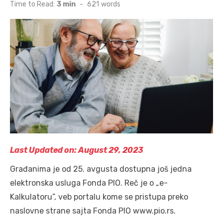
on
Time to Read:
3 min
-
621
words
Last Updated on: August 29, 2023
Građanima je od 25. avgusta dostupna još jedna
elektronska usluga Fonda PIO. Reč je o „e-
Kalkulatoru”, veb portalu kome se pristupa preko
naslovne strane sajta Fonda PIO www.pio.rs.