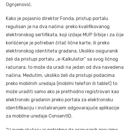
Ognjenović.
Kako je pojasnio direktor Fonda, pristup portalu
regulisan je na dva načina: preko kvalifikovanog
elektronskog sertifikata, koji izdaje MUP Srbije i za čije
korišćenje je potreban čitač lične karte, ili preko
elektronskog identiteta građana. Ukoliko osiguranik
želi da pristupi portalu „e-Kalkulator” sa svog ličnog
računara, to može da uradi na jedan od dva navedena
načina. Međutim, ukoliko želi da pristupi podacima
preko mobilnih uređaja (mobilni telefon ili tablet) to
može uraditi samo ako je prethodno registrovan kao
elektronski građanin preko portala za elektronsku
identifikaciju i instaliranjem odgovarajuće aplikacije
za mobilne uređaje ConsentID.
“U ovom slučaju je potrebno da osiguranik preuzme