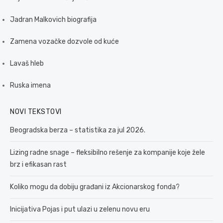
Jadran Malkovich biografija
Zamena vozačke dozvole od kuće
Lavaš hleb
Ruska imena
NOVI TEKSTOVI
Beogradska berza – statistika za jul 2026.
Lizing radne snage – fleksibilno rešenje za kompanije koje žele
brz i efikasan rast
Koliko mogu da dobiju građani iz Akcionarskog fonda?
Inicijativa Pojas i put ulazi u zelenu novu eru