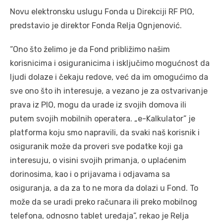
Novu elektronsku uslugu Fonda u Direkciji RF PIO,
predstavio je direktor Fonda Relja Ognjenović.
“Ono što želimo je da Fond približimo našim
korisnicima i osiguranicima i isključimo mogućnost da
ljudi dolaze i čekaju redove, već da im omogućimo da
sve ono što ih interesuje, a vezano je za ostvarivanje
prava iz PIO, mogu da urade iz svojih domova ili
putem svojih mobilnih operatera. „e-Kalkulator” je
platforma koju smo napravili, da svaki naš korisnik i
osiguranik može da proveri sve podatke koji ga
interesuju, o visini svojih primanja, o uplaćenim
dorinosima, kao i o prijavama i odjavama sa
osiguranja, a da za to ne mora da dolazi u Fond. To
može da se uradi preko računara ili preko mobilnog
telefona, odnosno tablet uređaja”, rekao je Relja