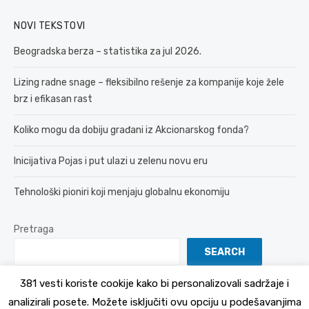
NOVI TEKSTOVI
Beogradska berza – statistika za jul 2026.
Lizing radne snage – fleksibilno rešenje za kompanije koje žele
brz i efikasan rast
Koliko mogu da dobiju građani iz Akcionarskog fonda?
Inicijativa Pojas i put ulazi u zelenu novu eru
Tehnološki pioniri koji menjaju globalnu ekonomiju
Pretraga
SEARCH
381 vesti koriste cookije kako bi personalizovali sadržaje i
analizirali posete. Možete isključiti ovu opciju u podešavanjima