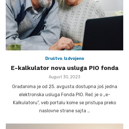
Društvo
,
Izdvojeno
E-kalkulator nova usluga PIO fonda
Posted
August 30, 2023
on
Građanima je od 25. avgusta dostupna još jedna
elektronska usluga Fonda PIO. Reč je o „e-
Kalkulatoru”, veb portalu kome se pristupa preko
naslovne strane sajta …