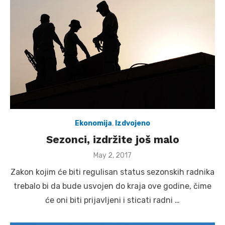
Ekonomija
,
Izdvojeno
Sezonci, izdržite još malo
Posted
May 2, 2017
on
Zakon kojim će biti regulisan status sezonskih radnika
trebalo bi da bude usvojen do kraja ove godine, čime
će oni biti prijavljeni i sticati radni …