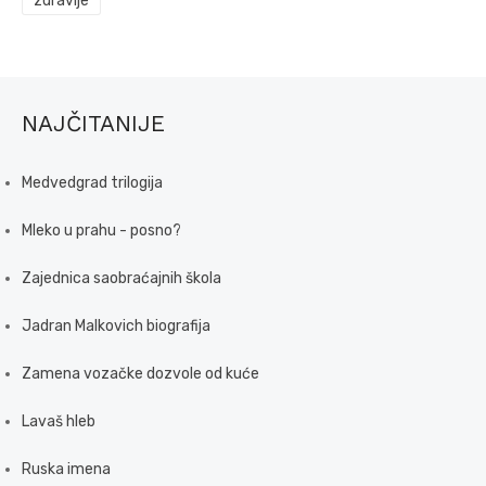
zdravlje
NAJČITANIJE
Medvedgrad trilogija
Mleko u prahu - posno?
Zajednica saobraćajnih škola
Jadran Malkovich biografija
Zamena vozačke dozvole od kuće
Lavaš hleb
Ruska imena