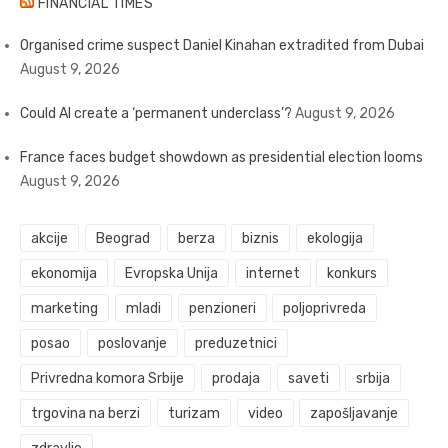
FINANCIAL TIMES
Organised crime suspect Daniel Kinahan extradited from Dubai
August 9, 2026
Could AI create a ‘permanent underclass’?
August 9, 2026
France faces budget showdown as presidential election looms
August 9, 2026
akcije
Beograd
berza
biznis
ekologija
ekonomija
Evropska Unija
internet
konkurs
marketing
mladi
penzioneri
poljoprivreda
posao
poslovanje
preduzetnici
Privredna komora Srbije
prodaja
saveti
srbija
trgovina na berzi
turizam
video
zapošljavanje