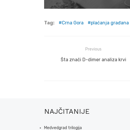
Tag:
Crna Gora
plaćanja građana
Post
Previous
navigation
Previous
Šta znači D-dimer analiza krvi
post:
NAJČITANIJE
Medvedgrad trilogija