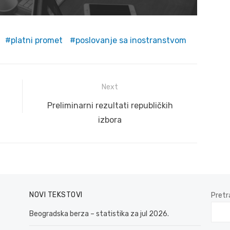
platni promet
poslovanje sa inostranstvom
Next
Next
Preliminarni rezultati republičkih
post:
izbora
NOVI TEKSTOVI
Pretr
Beogradska berza – statistika za jul 2026.