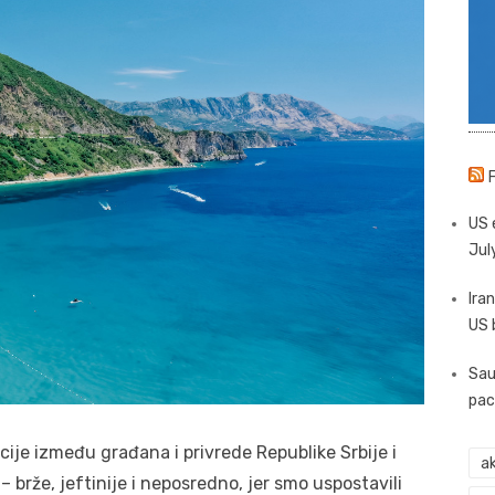
US 
Jul
Iran
US 
Sau
pac
ije između građana i privrede Republike Srbije i
ak
 brže, jeftinije i neposredno, jer smo uspostavili