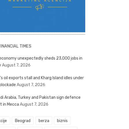
FINANCIAL TIMES
economy unexpectedly sheds 23,000 jobs in
y
August 7, 2026
’s oil exports stall and Kharg Island idles under
blockade
August 7, 2026
di Arabia, Turkey and Pakistan sign defence
t in Mecca
August 7, 2026
cije
Beograd
berza
biznis