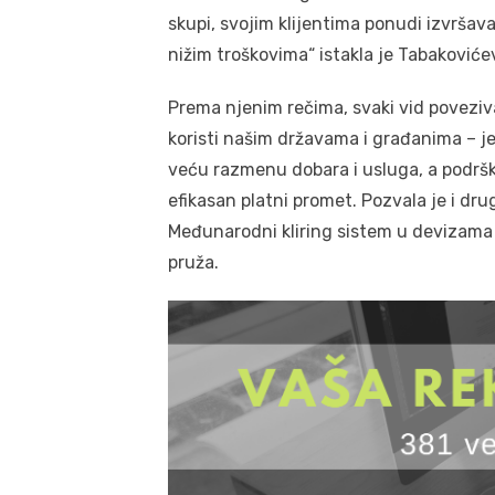
skupi, svojim klijentima ponudi izvršav
nižim troškovima“ istakla je Tabakoviće
Prema njenim rečima, svaki vid poveziv
koristi našim državama i građanima – 
veću razmenu dobara i usluga, a podršku
efikasan platni promet. Pozvala je i dru
Međunarodni kliring sistem u devizama 
pruža.