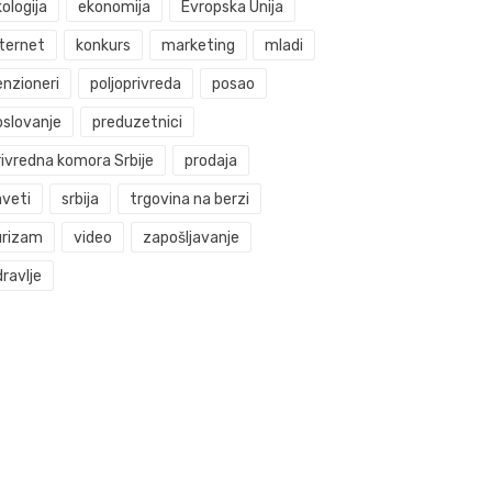
ologija
ekonomija
Evropska Unija
nternet
konkurs
marketing
mladi
enzioneri
poljoprivreda
posao
oslovanje
preduzetnici
rivredna komora Srbije
prodaja
aveti
srbija
trgovina na berzi
urizam
video
zapošljavanje
ravlje