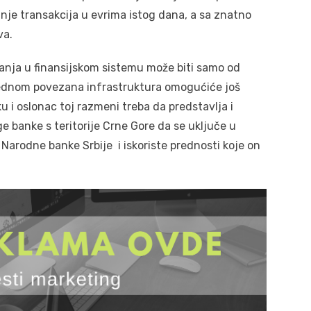
anje transakcija u evrima istog dana, a sa znatno
va.
anja u finansijskom sistemu može biti samo od
jednom povezana infrastruktura omogućiće još
 i oslonac toj razmeni treba da predstavlja i
ge banke s teritorije Crne Gore da se uključe u
Narodne banke Srbije i iskoriste prednosti koje on