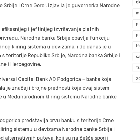
ek
 Srbije i Crne Gore“, izjavila je guvernerka Narodne
i
p
fikasnijeg i jeftinijeg izvršavanja platnih
p
privredu, Narodna banka Srbije obavlja funkciju
P
og kliring sistema u devizama, i do danas je u
 teritorije Republike Srbije, Narodna banka Srbije i
s
sne i Hercegovine.
t
zd
iversal Capital Bank AD Podgorica – banka koja
ala je značaj i brojne prednosti koje ovaj sistem
šće u Međunarodnom kliring sistemu Narodne banke
dgorica predstavlja prvu banku s teritorije Crne
liring sistemu u devizama Narodne banke Srbije i
 alternativnih puteva, koji su najčešće spori i