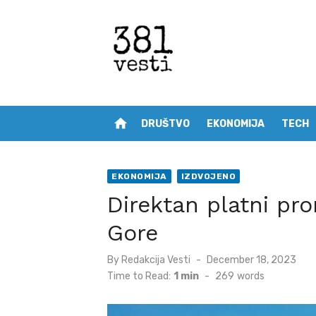
Skip
to
content
home
DRUŠTVO
EKONOMIJA
TECH
EKONOMIJA
IZDVOJENO
Direktan platni pr
Gore
Posted
By
Redakcija Vesti
December 18, 2023
on
Time to Read:
1 min
-
269
words