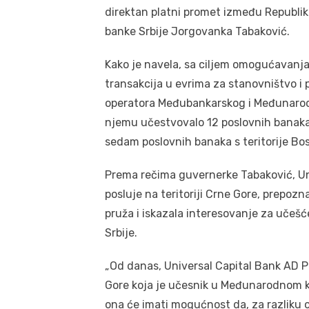
direktan platni promet između Republike
banke Srbije Jorgovanka Tabaković.
Kako je navela, sa ciljem omogućavanja e
transakcija u evrima za stanovništvo i 
operatora Međubankarskog i Međunarodn
njemu učestvovalo 12 poslovnih banaka s
sedam poslovnih banaka s teritorije Bo
Prema rečima guvernerke Tabaković, Un
posluje na teritoriji Crne Gore, prepozn
pruža i iskazala interesovanje za uče
Srbije.
„Od danas, Universal Capital Bank AD Po
Gore koja je učesnik u Međunarodnom k
ona će imati mogućnost da, za razliku od