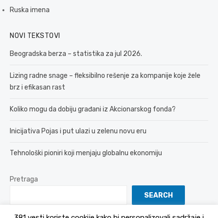
Ruska imena
NOVI TEKSTOVI
Beogradska berza – statistika za jul 2026.
Lizing radne snage – fleksibilno rešenje za kompanije koje žele
brz i efikasan rast
Koliko mogu da dobiju građani iz Akcionarskog fonda?
Inicijativa Pojas i put ulazi u zelenu novu eru
Tehnološki pioniri koji menjaju globalnu ekonomiju
Pretraga
SEARCH
381 vesti koriste cookije kako bi personalizovali sadržaje i