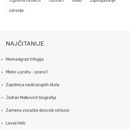
trgovina na berzi
turizam
video
zapošljavanje
zdravlje
NAJČITANIJE
Medvedgrad trilogija
Mleko u prahu - posno?
Zajednica saobraćajnih škola
Jadran Malkovich biografija
Zamena vozačke dozvole od kuće
Lavaš hleb