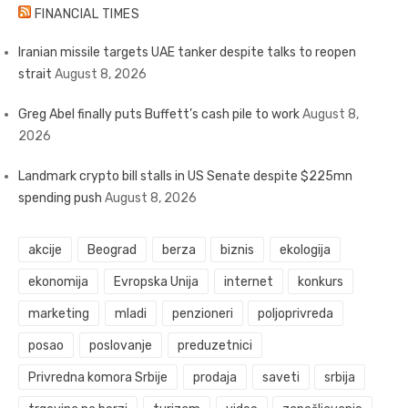
FINANCIAL TIMES
Iranian missile targets UAE tanker despite talks to reopen
strait
August 8, 2026
Greg Abel finally puts Buffett’s cash pile to work
August 8,
2026
Landmark crypto bill stalls in US Senate despite $225mn
spending push
August 8, 2026
akcije
Beograd
berza
biznis
ekologija
ekonomija
Evropska Unija
internet
konkurs
marketing
mladi
penzioneri
poljoprivreda
posao
poslovanje
preduzetnici
Privredna komora Srbije
prodaja
saveti
srbija