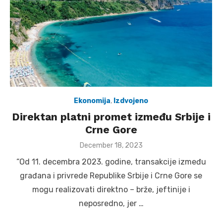
Ekonomija
,
Izdvojeno
Direktan platni promet između Srbije i
Crne Gore
Posted
December 18, 2023
on
“Od 11. decembra 2023. godine, transakcije između
građana i privrede Republike Srbije i Crne Gore se
mogu realizovati direktno – brže, jeftinije i
neposredno, jer …