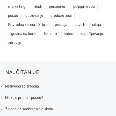
marketing
mladi
penzioneri
poljoprivreda
posao
poslovanje
preduzetnici
Privredna komora Srbije
prodaja
saveti
srbija
trgovina na berzi
turizam
video
zapošljavanje
zdravlje
NAJČITANIJE
Medvedgrad trilogija
Mleko u prahu - posno?
Zajednica saobraćajnih škola