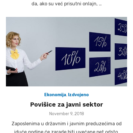
da, ako su već prisutni onlajn, …
Ekonomija
,
Izdvojeno
Povišice za javni sektor
Posted
November 9, 2018
on
Zaposlenima u državnim i javnim preduzećima od
iduće godine će zarade biti uvećane pet odsto,