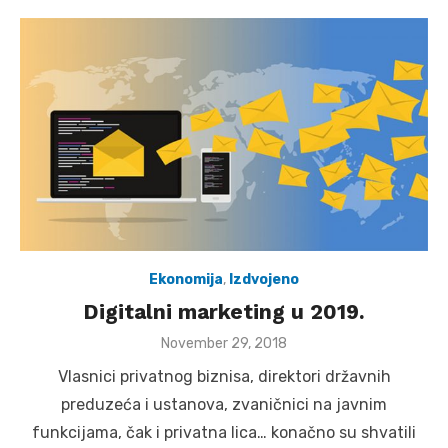
Ekonomija
,
Izdvojeno
Digitalni marketing u 2019.
Posted
November 29, 2018
on
Vlasnici privatnog biznisa, direktori državnih
preduzeća i ustanova, zvaničnici na javnim
funkcijama, čak i privatna lica… konačno su shvatili