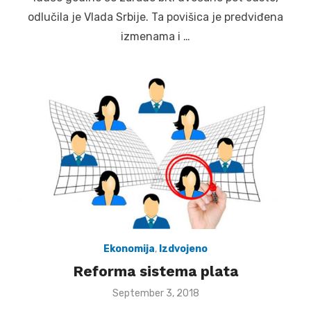
odlučila je Vlada Srbije. Ta povišica je predviđena
izmenama i …
Ekonomija
,
Izdvojeno
Reforma sistema plata
Posted
September 3, 2018
on