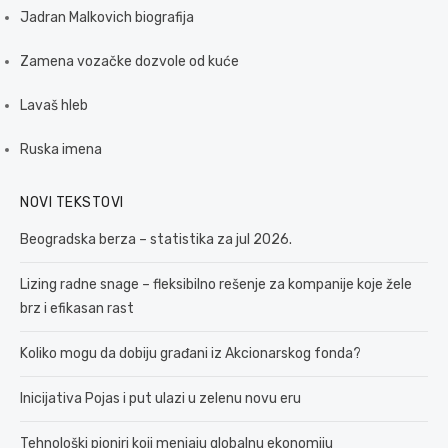
Jadran Malkovich biografija
Zamena vozačke dozvole od kuće
Lavaš hleb
Ruska imena
NOVI TEKSTOVI
Beogradska berza – statistika za jul 2026.
Lizing radne snage – fleksibilno rešenje za kompanije koje žele
brz i efikasan rast
Koliko mogu da dobiju građani iz Akcionarskog fonda?
Inicijativa Pojas i put ulazi u zelenu novu eru
Tehnološki pioniri koji menjaju globalnu ekonomiju