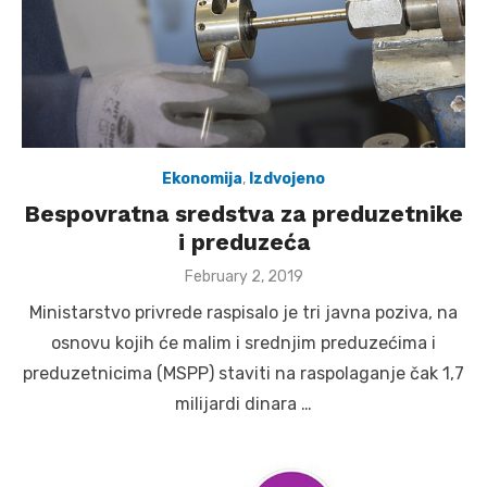
Ekonomija
,
Izdvojeno
Bespovratna sredstva za preduzetnike
i preduzeća
Posted
February 2, 2019
on
Ministarstvo privrede raspisalo je tri javna poziva, na
osnovu kojih će malim i srednjim preduzećima i
preduzetnicima (MSPP) staviti na raspolaganje čak 1,7
milijardi dinara …