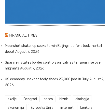
FINANCIAL TIMES
Moonshot shake-up seeks to win Beijing nod for stock market
debut
August 7, 2026
Spain reinstates border controls on Italy as tensions rise over
migrants
August 7, 2026
US economy unexpectedly sheds 23,000 jobs in July
August 7,
2026
akcije
Beograd
berza
biznis
ekologija
ekonomija
Evropska Unija
internet
konkurs