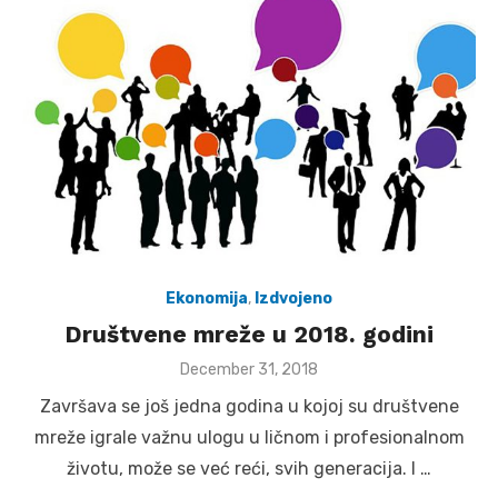
Ekonomija
,
Izdvojeno
Društvene mreže u 2018. godini
Posted
December 31, 2018
on
Završava se još jedna godina u kojoj su društvene
mreže igrale važnu ulogu u ličnom i profesionalnom
životu, može se već reći, svih generacija. I …