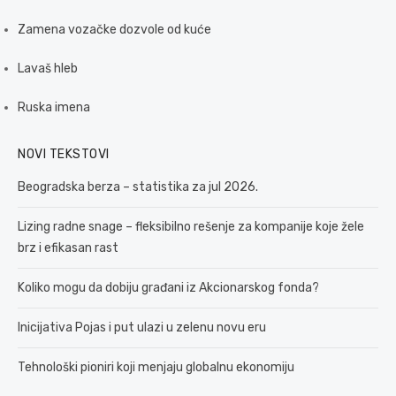
Zamena vozačke dozvole od kuće
Lavaš hleb
Ruska imena
NOVI TEKSTOVI
Beogradska berza – statistika za jul 2026.
Lizing radne snage – fleksibilno rešenje za kompanije koje žele
brz i efikasan rast
Koliko mogu da dobiju građani iz Akcionarskog fonda?
Inicijativa Pojas i put ulazi u zelenu novu eru
Tehnološki pioniri koji menjaju globalnu ekonomiju