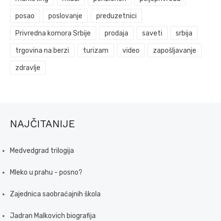
posao
poslovanje
preduzetnici
Privredna komora Srbije
prodaja
saveti
srbija
trgovina na berzi
turizam
video
zapošljavanje
zdravlje
NAJČITANIJE
Medvedgrad trilogija
Mleko u prahu - posno?
Zajednica saobraćajnih škola
Jadran Malkovich biografija