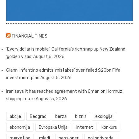
FINANCIAL TIMES
‘Every dollar is mobile’: California’s rich snap up New Zealand
‘golden visas’
August 6, 2026
Gianni Infantino admits ‘mistakes’ over failed $20bn Fifa
investment plan
August 5, 2026
Iran says it has reached agreement with Oman on Hormuz
shipping route
August 5, 2026
akcije
Beograd
berza
biznis
ekologija
ekonomija
Evropska Unija
internet
konkurs
marketing
mladi
penzioneri
poljoprivreda