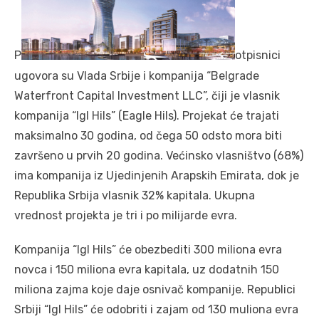
P
otpisnici
ugovora su Vlada Srbije i kompanija “Belgrade
Waterfront Capital Investment LLC”, čiji je vlasnik
kompanija “Igl Hils” (Eagle Hils). Projekat će trajati
maksimalno 30 godina, od čega 50 odsto mora biti
završeno u prvih 20 godina. Većinsko vlasništvo (68%)
ima kompanija iz Ujedinjenih Arapskih Emirata, dok je
Republika Srbija vlasnik 32% kapitala. Ukupna
vrednost projekta je tri i po milijarde evra.
Kompanija “Igl Hils” će obezbediti 300 miliona evra
novca i 150 miliona evra kapitala, uz dodatnih 150
miliona zajma koje daje osnivač kompanije. Republici
Srbiji “Igl Hils” će odobriti i zajam od 130 muliona evra