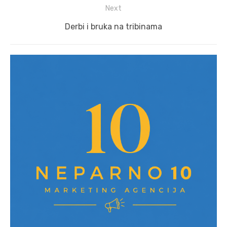
Next
Next
Derbi i bruka na tribinama
post: