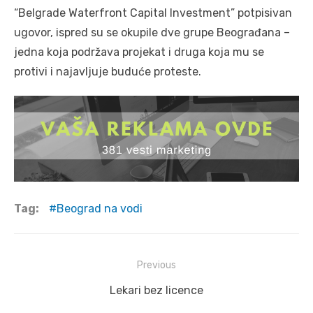
“Belgrade Waterfront Capital Investment” potpisivan
ugovor, ispred su se okupile dve grupe Beograđana –
jedna koja podržava projekat i druga koja mu se
protivi i najavljuje buduće proteste.
Tag:
Beograd na vodi
Post
Previous
navigation
Previous
Lekari bez licence
post: