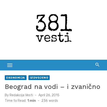
Skip
to
content
EKONOMIJA
IZDVOJENO
Beograd na vodi – i zvanično
Posted
By
Redakcija Vesti
April 26, 2015
on
Time to Read:
1 min
-
236
words