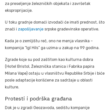
za preseljenje železničkih objekata i završetak
eksproprijacije.
U toku gradnje domaći izvođači će imati prednost, što
znači i
zapošljavanje
srpske građevinske operative.
Kada je o zemljištu reč, ono ne menja vlasnika –
kompanija “Igl Hils” ga uzima u zakup na 99 godina.
Zgrade koje su pod zaštitom kao kulturna dobra
(Hotel Bristol, Železnička stanica i Fabrika papira
Milana Vape) ostaju u vlasništvu Republike Srbije i biće
posle adaptacije korišćene za sadržaje u oblasti
kulture.
Protesti i podrška građana
Dok je u zgradi Geozavoda, sedištu kompanije