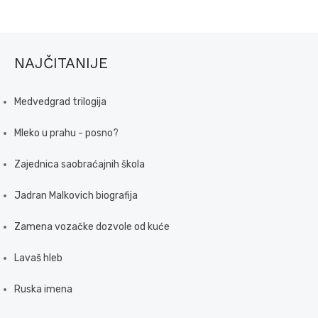
NAJČITANIJE
Medvedgrad trilogija
Mleko u prahu - posno?
Zajednica saobraćajnih škola
Jadran Malkovich biografija
Zamena vozačke dozvole od kuće
Lavaš hleb
Ruska imena