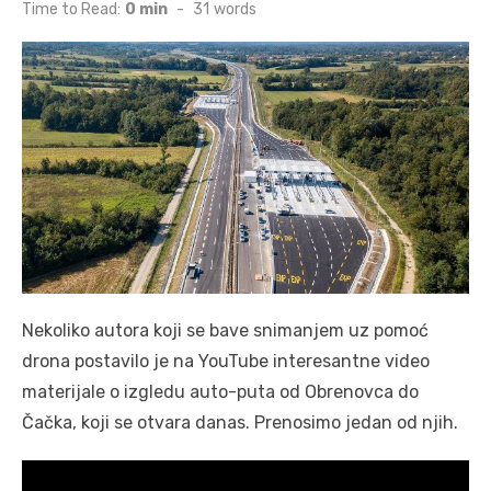
on
Time to Read:
0 min
-
31
words
Nekoliko autora koji se bave snimanjem uz pomoć
drona postavilo je na YouTube interesantne video
materijale o izgledu auto-puta od Obrenovca do
Čačka, koji se otvara danas. Prenosimo jedan od njih.