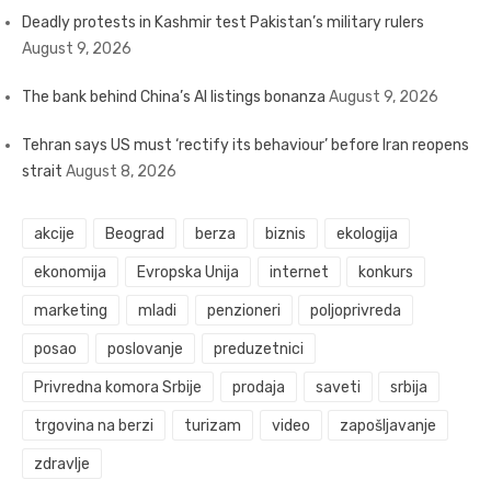
Deadly protests in Kashmir test Pakistan’s military rulers
August 9, 2026
The bank behind China’s AI listings bonanza
August 9, 2026
Tehran says US must ‘rectify its behaviour’ before Iran reopens
strait
August 8, 2026
akcije
Beograd
berza
biznis
ekologija
ekonomija
Evropska Unija
internet
konkurs
marketing
mladi
penzioneri
poljoprivreda
posao
poslovanje
preduzetnici
Privredna komora Srbije
prodaja
saveti
srbija
trgovina na berzi
turizam
video
zapošljavanje
zdravlje