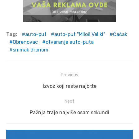
Tag:
auto-put
auto-put "Miloš Veliki"
Čačak
Obrenovac
otvaranje auto-puta
snimak dronom
Post
Previous
navigation
Previous
Izvoz koji raste najbrže
post:
Next
Next
Pažnja traje najviše osam sekundi
post: