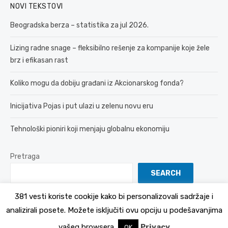
NOVI TEKSTOVI
Beogradska berza – statistika za jul 2026.
Lizing radne snage – fleksibilno rešenje za kompanije koje žele
brz i efikasan rast
Koliko mogu da dobiju građani iz Akcionarskog fonda?
Inicijativa Pojas i put ulazi u zelenu novu eru
Tehnološki pioniri koji menjaju globalnu ekonomiju
Pretraga
SEARCH
381 vesti koriste cookije kako bi personalizovali sadržaje i
analizirali posete. Možete isključiti ovu opciju u podešavanjima
© 2026 381 vesti
Politika Privatnosti
vašeg browsera.
Privacy
OK