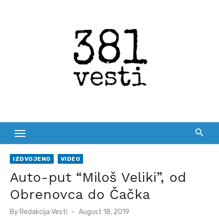
Skip
to
content
IZDVOJENO
VIDEO
Auto-put “Miloš Veliki”, od
Obrenovca do Čačka
Posted
By
Redakcija Vesti
August 18, 2019