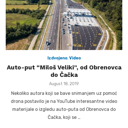
Izdvojeno
,
Video
Auto-put “Miloš Veliki”, od Obrenovca
do Čačka
Posted
August 18, 2019
on
Nekoliko autora koji se bave snimanjem uz pomoć
drona postavilo je na YouTube interesantne video
materijale o izgledu auto-puta od Obrenovca do
Čačka, koji se …