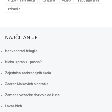
trgovina na berzi
turizam
video
zapošljavanje
zdravlje
NAJČITANIJE
Medvedgrad trilogija
Mleko u prahu - posno?
Zajednica saobraćajnih škola
Jadran Malkovich biografija
Zamena vozačke dozvole od kuće
Lavaš hleb