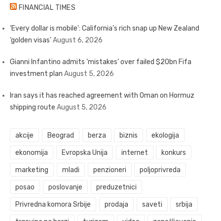
FINANCIAL TIMES
‘Every dollar is mobile’: California’s rich snap up New Zealand
‘golden visas’
August 6, 2026
Gianni Infantino admits ‘mistakes’ over failed $20bn Fifa
investment plan
August 5, 2026
Iran says it has reached agreement with Oman on Hormuz
shipping route
August 5, 2026
akcije
Beograd
berza
biznis
ekologija
ekonomija
Evropska Unija
internet
konkurs
marketing
mladi
penzioneri
poljoprivreda
posao
poslovanje
preduzetnici
Privredna komora Srbije
prodaja
saveti
srbija