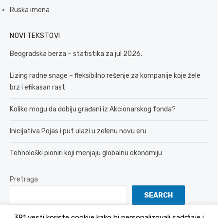
Ruska imena
NOVI TEKSTOVI
Beogradska berza – statistika za jul 2026.
Lizing radne snage – fleksibilno rešenje za kompanije koje žele
brz i efikasan rast
Koliko mogu da dobiju građani iz Akcionarskog fonda?
Inicijativa Pojas i put ulazi u zelenu novu eru
Tehnološki pioniri koji menjaju globalnu ekonomiju
Pretraga
SEARCH
381 vesti koriste cookije kako bi personalizovali sadržaje i