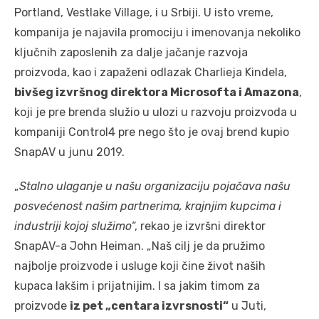
Portland, Vestlake Village, i u Srbiji. U isto vreme,
kompanija je najavila promociju i imenovanja nekoliko
ključnih zaposlenih za dalje jačanje razvoja
proizvoda, kao i zapaženi odlazak Charlieja Kindela,
bivšeg izvršnog direktora Microsofta i Amazona
,
koji je pre brenda služio u ulozi u razvoju proizvoda u
kompaniji Control4 pre nego što je ovaj brend kupio
SnapAV u junu 2019.
„
Stalno ulaganje u našu organizaciju pojačava našu
posvećenost našim partnerima, krajnjim kupcima i
industriji kojoj služimo
“, rekao je izvršni direktor
SnapAV-a John Heiman. „Naš cilj je da pružimo
najbolje proizvode i usluge koji čine život naših
kupaca lakšim i prijatnijim. I sa jakim timom za
proizvode
iz pet „centara izvrsnosti“
u Juti,