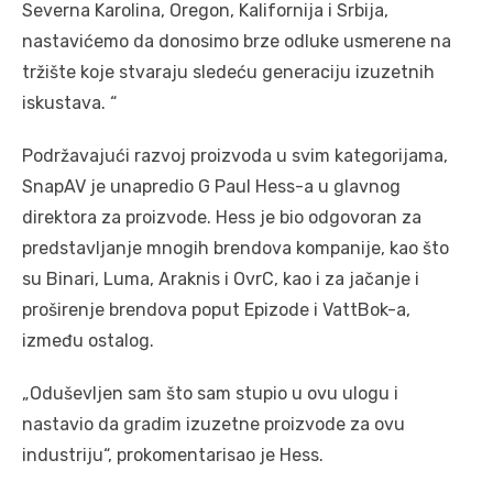
Severna Karolina, Oregon, Kalifornija i Srbija,
nastavićemo da donosimo brze odluke usmerene na
tržište koje stvaraju sledeću generaciju izuzetnih
iskustava. “
Podržavajući razvoj proizvoda u svim kategorijama,
SnapAV je unapredio G Paul Hess-a u glavnog
direktora za proizvode. Hess je bio odgovoran za
predstavljanje mnogih brendova kompanije, kao što
su Binari, Luma, Araknis i OvrC, kao i za jačanje i
proširenje brendova poput Epizode ​​i VattBok-a,
između ostalog.
„Oduševljen sam što sam stupio u ovu ulogu i
nastavio da gradim izuzetne proizvode za ovu
industriju“, prokomentarisao je Hess.