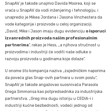
SnapAV je takođe unajmio Davida Moorea, koji se
vraća u SnapAV da vodi inženjering i tehnologiju, i
unapredio je Mikea Jordana i Jasona Vinchestera da
vode kategorije i proizvode u celoj organizaciji.
„David, Mike i Jason imaju dugu evidenciju
o isporuci
izvanrednih proizvoda našim profesionalnim
partnerima
“, rekao je Hess, „a njihova stručnost u
proizvodima i industriji će voditi naše odluke o
razvoju proizvoda u godinama koje dolaze“.
U onome što kompanija naziva „zajedničkim naporima
da poveća glas Snap-ovih partnera u svom poslu“,
SnapAV je takođe angažovao suosnivača Parasola
Grega Simmonsa kao potpredsednika za industrijska
partnerstva. „Greg ima dugu istoriju u CEDIA-i i
industriji kućne bezbednosti, vodeći jednog od