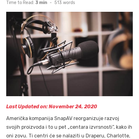
on
Time to Read:
3 min
-
513
words
Last Updated on: November 24, 2020
Američka kompanija SnapAV reorganizuje razvoj
svojih proizvoda i to u pet „centara izvrsnosti“, kako ih
oni zovu. Ti centri će se nalaziti u Draperu, Charlotte,