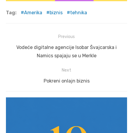
Tag:
Amerika
biznis
tehnika
Post
Previous
navigation
Previous
Vodeće digitalne agencije Isobar Švajcarska i
post:
Namics spajaju se u Merkle
Next
Next
Pokreni onlajn biznis
post: