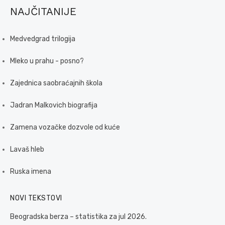
NAJČITANIJE
Medvedgrad trilogija
Mleko u prahu - posno?
Zajednica saobraćajnih škola
Jadran Malkovich biografija
Zamena vozačke dozvole od kuće
Lavaš hleb
Ruska imena
NOVI TEKSTOVI
Beogradska berza – statistika za jul 2026.