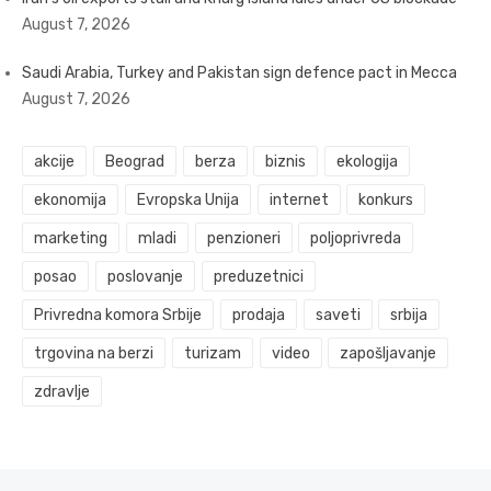
August 7, 2026
Saudi Arabia, Turkey and Pakistan sign defence pact in Mecca
August 7, 2026
akcije
Beograd
berza
biznis
ekologija
ekonomija
Evropska Unija
internet
konkurs
marketing
mladi
penzioneri
poljoprivreda
posao
poslovanje
preduzetnici
Privredna komora Srbije
prodaja
saveti
srbija
trgovina na berzi
turizam
video
zapošljavanje
zdravlje