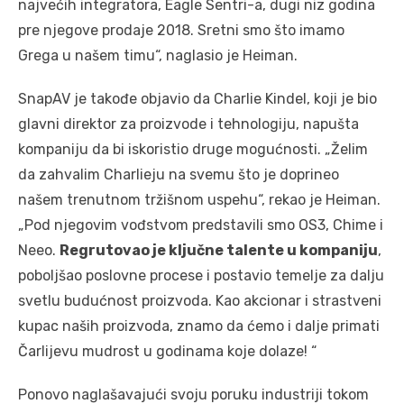
najvećih integratora, Eagle Sentri-a, dugi niz godina
pre njegove prodaje 2018. Sretni smo što imamo
Grega u našem timu“, naglasio je Heiman.
SnapAV je takođe objavio da Charlie Kindel, koji je bio
glavni direktor za proizvode i tehnologiju, napušta
kompaniju da bi iskoristio druge mogućnosti. „Želim
da zahvalim Charlieju na svemu što je doprineo
našem trenutnom tržišnom uspehu“, rekao je Heiman.
„Pod njegovim vođstvom predstavili smo OS3, Chime i
Neeo.
Regrutovao je ključne talente u kompaniju
,
poboljšao poslovne procese i postavio temelje za dalju
svetlu budućnost proizvoda. Kao akcionar i strastveni
kupac naših proizvoda, znamo da ćemo i dalje primati
Čarlijevu mudrost u godinama koje dolaze! “
Ponovo naglašavajući svoju poruku industriji tokom