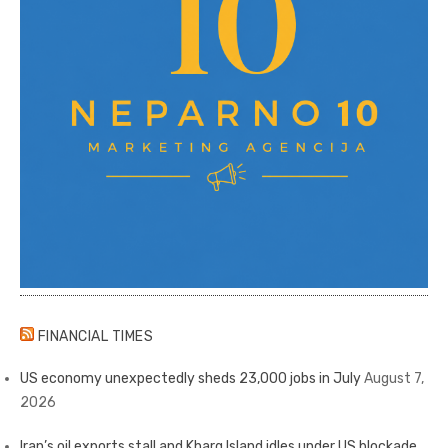
FINANCIAL TIMES
US economy unexpectedly sheds 23,000 jobs in July
August 7,
2026
Iran’s oil exports stall and Kharg Island idles under US blockade