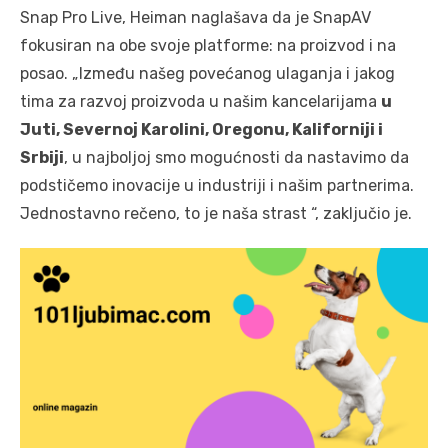
Snap Pro Live, Heiman naglašava da je SnapAV
fokusiran na obe svoje platforme: na proizvod i na
posao. „Između našeg povećanog ulaganja i jakog
tima za razvoj proizvoda u našim kancelarijama
u
Juti, Severnoj Karolini, Oregonu, Kaliforniji i
Srbiji
, u najboljoj smo mogućnosti da nastavimo da
podstičemo inovacije u industriji i našim partnerima.
Jednostavno rečeno, to je naša strast “, zaključio je.