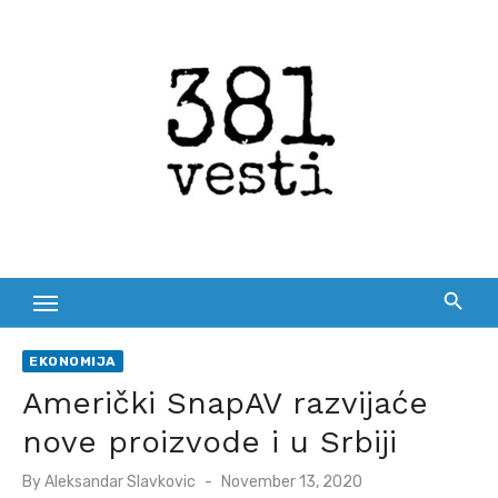
Skip
to
content
EKONOMIJA
Američki SnapAV razvijaće
nove proizvode i u Srbiji
Posted
By
Aleksandar Slavkovic
November 13, 2020