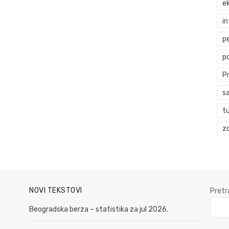
ek
i
p
p
P
s
t
zd
NOVI TEKSTOVI
Pretr
Beogradska berza – statistika za jul 2026.