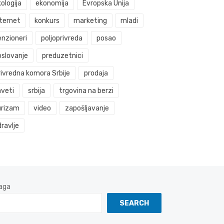
ologija
ekonomija
Evropska Unija
nternet
konkurs
marketing
mladi
enzioneri
poljoprivreda
posao
oslovanje
preduzetnici
rivredna komora Srbije
prodaja
aveti
srbija
trgovina na berzi
urizam
video
zapošljavanje
ravlje
aga
SEARCH