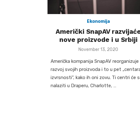
Ekonomija
Američki SnapAV razvijać
nove proizvode i u Srbiji
Posted
November 13, 2020
on
Američka kompanija SnapAV reorganizuje
razvoj svojih proizvoda i to u pet „centar
izvrsnosti“, kako ih oni zovu. Ti centri će 
nalaziti u Draperu, Charlotte, …