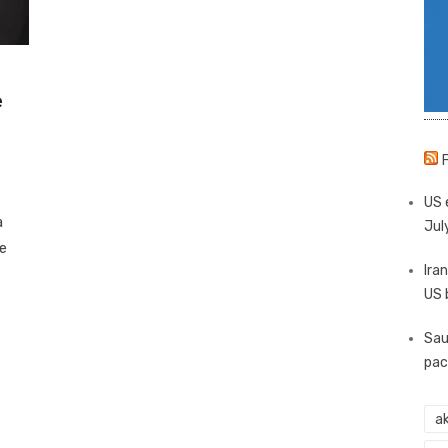
e
US 
a
Jul
se
Iran
US 
Sau
pac
ak