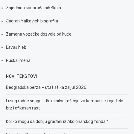
Zajednica saobraćajnih škola
Jadran Malkovich biografija
Zamena vozačke dozvole od kuće
Lavaš hleb
Ruska imena
NOVI TEKSTOVI
Beogradska berza – statistika za jul 2026.
Lizing radne snage – fleksibilno rešenje za kompanije koje žele
brz i efikasan rast
Koliko mogu da dobiju građani iz Akcionarskog fonda?