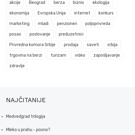
akcije
Beograd
berza
biznis
ekologija
ekonomija
Evropska Unija
internet
konkurs
marketing
mladi
penzioneri
poljoprivreda
posao
poslovanje
preduzetnici
Privredna komora Srbije
prodaja
saveti
srbija
trgovina na berzi
turizam
video
zapošljavanje
zdravlje
NAJČITANIJE
Medvedgrad trilogija
Mleko u prahu - posno?