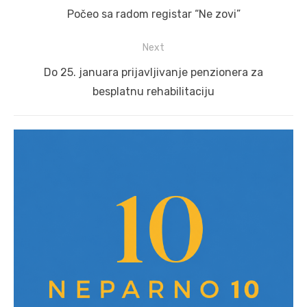
navigation
Previous
Počeo sa radom registar “Ne zovi”
post:
Next
Next
Do 25. januara prijavljivanje penzionera za
post:
besplatnu rehabilitaciju