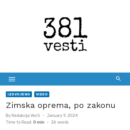
Skip
to
content
IZDVOJENO
VIDEO
Zimska oprema, po zakonu
Posted
By
Redakcija Vesti
January 9, 2024
on
Time to Read:
0 min
-
26
words