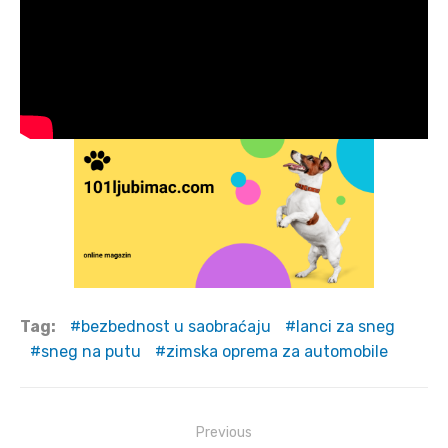
Tag:
bezbednost u saobraćaju
lanci za sneg
sneg na putu
zimska oprema za automobile
Post
Previous