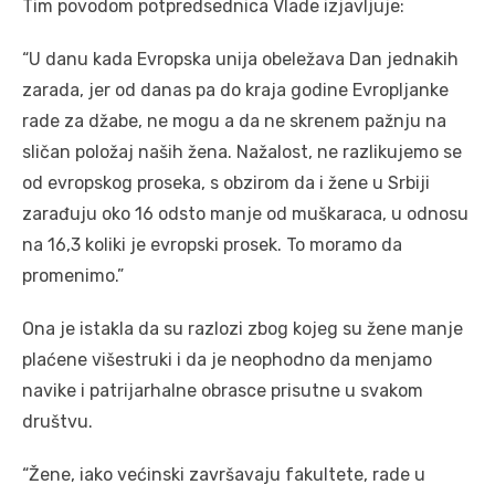
Tim povodom potpredsednica Vlade izjavljuje:
“U danu kada Evropska unija obeležava Dan jednakih
zarada, jer od danas pa do kraja godine Evropljanke
rade za džabe, ne mogu a da ne skrenem pažnju na
sličan položaj naših žena. Nažalost, ne razlikujemo se
od evropskog proseka, s obzirom da i žene u Srbiji
zarađuju oko 16 odsto manje od muškaraca, u odnosu
na 16,3 koliki je evropski prosek. To moramo da
promenimo.”
Ona je istakla da su razlozi zbog kojeg su žene manje
plaćene višestruki i da je neophodno da menjamo
navike i patrijarhalne obrasce prisutne u svakom
društvu.
“Žene, iako većinski završavaju fakultete, rade u