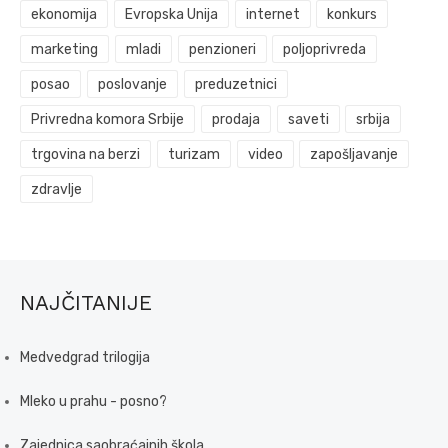
ekonomija
Evropska Unija
internet
konkurs
marketing
mladi
penzioneri
poljoprivreda
posao
poslovanje
preduzetnici
Privredna komora Srbije
prodaja
saveti
srbija
trgovina na berzi
turizam
video
zapošljavanje
zdravlje
NAJČITANIJE
Medvedgrad trilogija
Mleko u prahu - posno?
Zajednica saobraćajnih škola