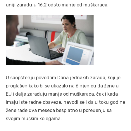
uniji zaraduju 16,2 odsto manje od muškaraca.
U saopštenju povodom Dana jednakih zarada, koji je
proglašen kako bi se ukazalo na činjenicu da žene u
EU i dalje zarađuju manje od muškaraca, čak i kada
imaju iste radne obaveze, navodi se i da u toku godine
žene rade dva meseca besplatno u poređenju sa
svojim muškim kolegama.