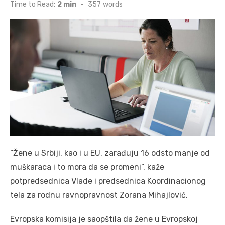
on
Time to Read:
2 min
-
357
words
“Žene u Srbiji, kao i u EU, zarađuju 16 odsto manje od
muškaraca i to mora da se promeni”, kaže
potpredsednica Vlade i predsednica Koordinacionog
tela za rodnu ravnopravnost Zorana Mihajlović.
Evropska komisija je saopštila da žene u Evropskoj