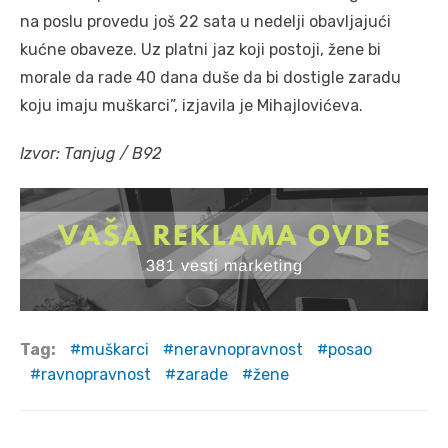
na poslu provedu još 22 sata u nedelji obavljajući
kućne obaveze. Uz platni jaz koji postoji, žene bi
morale da rade 40 dana duše da bi dostigle zaradu
koju imaju muškarci”, izjavila je Mihajlovićeva.
Izvor: Tanjug / B92
Tag:
muškarci
neravnopravnost
posao
ravnopravnost
zarade
žene