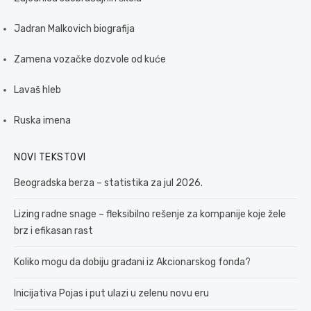
Jadran Malkovich biografija
Zamena vozačke dozvole od kuće
Lavaš hleb
Ruska imena
NOVI TEKSTOVI
Beogradska berza – statistika za jul 2026.
Lizing radne snage – fleksibilno rešenje za kompanije koje žele
brz i efikasan rast
Koliko mogu da dobiju građani iz Akcionarskog fonda?
Inicijativa Pojas i put ulazi u zelenu novu eru