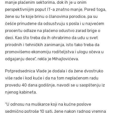
manje plaćenim sektorima, dok ih je u onim
perspektivnijim poput IT-a znatno manje. Pored toga,
žene su te koje brinu o članovima porodice, pa su
češće prinuđene da odsustvuju s posla i u najvećem
procentu odlaze na plaćeno odustvo zarad brige o
deci. Kao što treba da ih ohrabrimo da uđu u svet
prirodnih i tehničkih zanimanja, isto tako treba da
promovišemo ekonomiju roditeljstva i ulogu očeva u
odgajanju dece”, rekla je Mihajlovićeva.
Potpredsednica Vlade je dodala i da žene dvostruko
više rade i kod kuće i da na tom neplaćenom radu
provedu 40 dana godišnje, navodi se u saopštenju iz
njenog kabineta.
“U odnosu na muškarce koji na kućne poslove
sedmično potroše 10 sati, žene nakon radnog vremna