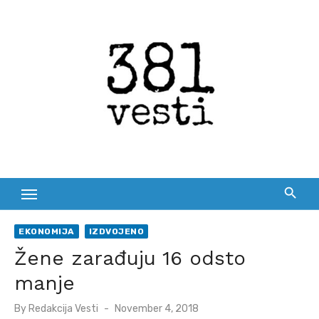
Skip
to
content
EKONOMIJA
IZDVOJENO
Žene zarađuju 16 odsto
manje
Posted
By
Redakcija Vesti
November 4, 2018