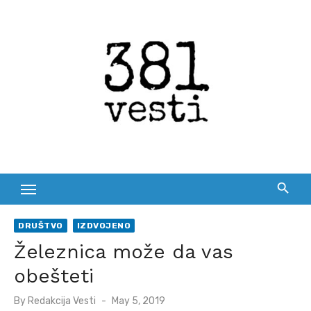
Skip
to
content
DRUŠTVO
IZDVOJENO
Železnica može da vas
obešteti
Posted
By
Redakcija Vesti
May 5, 2019