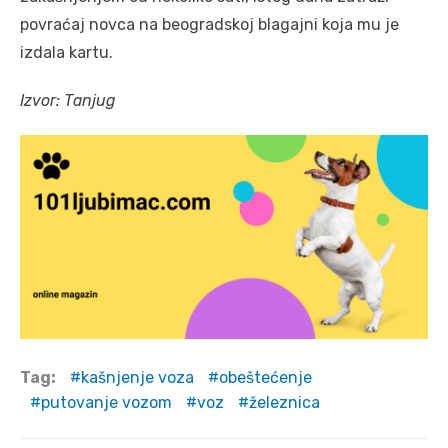
povraćaj novca na beogradskoj blagajni koja mu je
izdala kartu.
Izvor: Tanjug
Tag:
kašnjenje voza
obeštećenje
putovanje vozom
voz
železnica