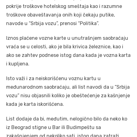
pokrije troškove hotelskog smeštaja kao i razumne
troškove obaveštavanja onih koji čekaju putike,
navode u “Srbija vozu”, prenosi “Politika”.
Iznos plaćene vozne karte u unutrašnjem saobraćaju
vraća se u celosti, ako je bila krivica železnice, kao i
ako se zahtev podnese istog dana kada je vozna karta
i kupljena.
Isto važi i za neiskorišćenu voznu kartu u
međunarodnom saobraćaju, ali list navodi da u “Srbija
vozu” nisu objasnili koliko je obeštećenje za kašnjenje
kada je karta iskorišćena.
List dodaje da bi, međutim, nelogično bilo da neko ko
iz Beograd stigne u Bar ili Budimpeštu sa
zakašnjenjem od nekoliko sati, istog dana zatraži