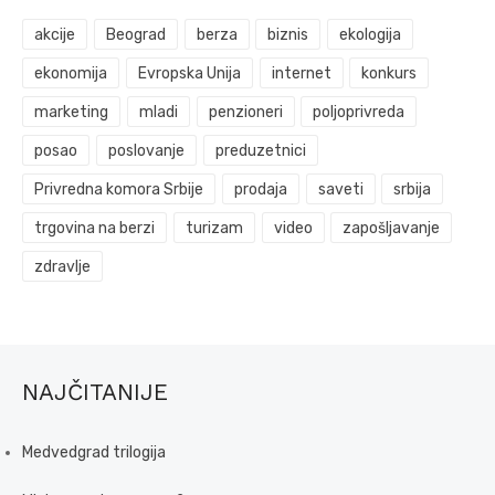
akcije
Beograd
berza
biznis
ekologija
ekonomija
Evropska Unija
internet
konkurs
marketing
mladi
penzioneri
poljoprivreda
posao
poslovanje
preduzetnici
Privredna komora Srbije
prodaja
saveti
srbija
trgovina na berzi
turizam
video
zapošljavanje
zdravlje
NAJČITANIJE
Medvedgrad trilogija