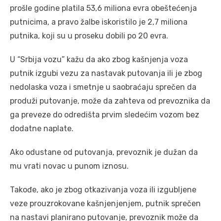
prošle godine platila 53,6 miliona evra obeštećenja
putnicima, a pravo žalbe iskoristilo je 2,7 miliona
putnika, koji su u proseku dobili po 20 evra.
U “Srbija vozu” kažu da ako zbog kašnjenja voza
putnik izgubi vezu za nastavak putovanja ili je zbog
nedolaska voza i smetnje u saobraćaju sprečen da
produži putovanje, može da zahteva od prevoznika da
ga preveze do odredišta prvim sledećim vozom bez
dodatne naplate.
Ako odustane od putovanja, prevoznik je dužan da
mu vrati novac u punom iznosu.
Takođe, ako je zbog otkazivanja voza ili izgubljene
veze prouzrokovane kašnjenjenjem, putnik sprečen
na nastavi planirano putovanje, prevoznik može da