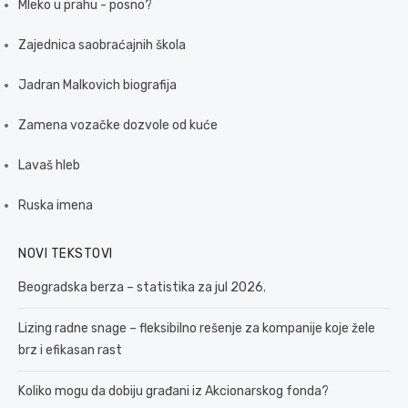
Mleko u prahu - posno?
Zajednica saobraćajnih škola
Jadran Malkovich biografija
Zamena vozačke dozvole od kuće
Lavaš hleb
Ruska imena
NOVI TEKSTOVI
Beogradska berza – statistika za jul 2026.
Lizing radne snage – fleksibilno rešenje za kompanije koje žele
brz i efikasan rast
Koliko mogu da dobiju građani iz Akcionarskog fonda?