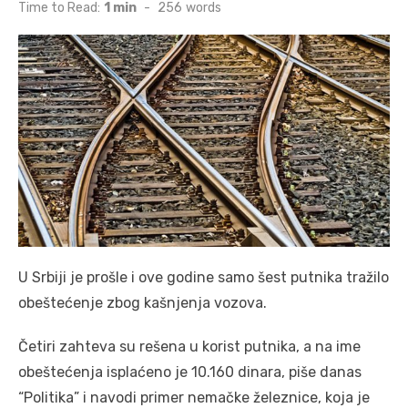
on
Time to Read:
1 min
-
256
words
U Srbiji je prošle i ove godine samo šest putnika tražilo
obeštećenje zbog kašnjenja vozova.
Četiri zahteva su rešena u korist putnika, a na ime
obeštećenja isplaćeno je 10.160 dinara, piše danas
“Politika” i navodi primer nemačke železnice, koja je