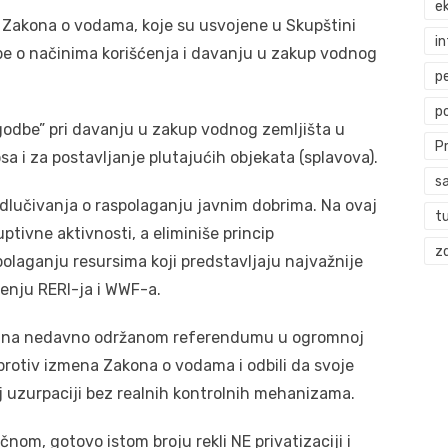
ek
Zakona o vodama, koje su usvojene u Skupštini
i
be o načinima korišćenja i davanju u zakup vodnog
p
p
dbe” pri davanju u zakup vodnog zemljišta u
P
sa i za postavljanje plutajućih objekata (splavova).
s
dlučivanja o raspolaganju javnim dobrima. Na ovaj
t
ptivne aktivnosti, a eliminiše princip
zd
polaganju resursima koji predstavljaju najvažnije
tenju RERI-ja i WWF-a.
ije na nedavno održanom referendumu u ogromnoj
li protiv izmena Zakona o vodama i odbili da svoje
 uzurpaciji bez realnih kontrolnih mehanizama.
čnom, gotovo istom broju rekli NE privatizaciji i