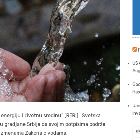
US 
Aug
Goo
Has
Jan
inv
energiju i životnu sredinu” (RERI) i Svetska
su gradjane Srbije da svojim potpisima podrže
ak
o izmenama Zakona o vodama.