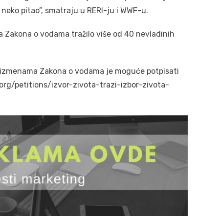
 neko pitao”, smatraju u RERI-ju i WWF-u.
a Zakona o vodama tražilo više od 40 nevladinih
o izmenama Zakona o vodama je moguće potpisati
.org/petitions/izvor-zivota-trazi-izbor-zivota-