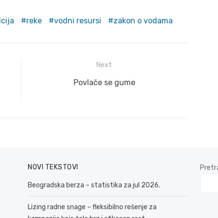
icija
reke
vodni resursi
zakon o vodama
Next
Next
Povlače se gume
post:
NOVI TEKSTOVI
Pretr
Beogradska berza – statistika za jul 2026.
Lizing radne snage – fleksibilno rešenje za