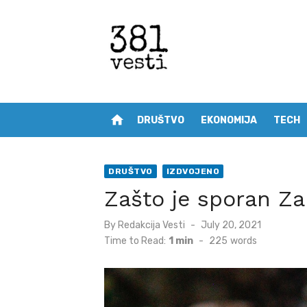
Skip
to
content
home
DRUŠTVO
EKONOMIJA
TECH
DRUŠTVO
IZDVOJENO
Zašto je sporan Z
Posted
By
Redakcija Vesti
July 20, 2021
on
Time to Read:
1 min
-
225
words