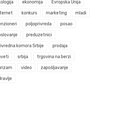
ologija
ekonomija
Evropska Unija
nternet
konkurs
marketing
mladi
enzioneri
poljoprivreda
posao
oslovanje
preduzetnici
rivredna komora Srbije
prodaja
aveti
srbija
trgovina na berzi
urizam
video
zapošljavanje
ravlje