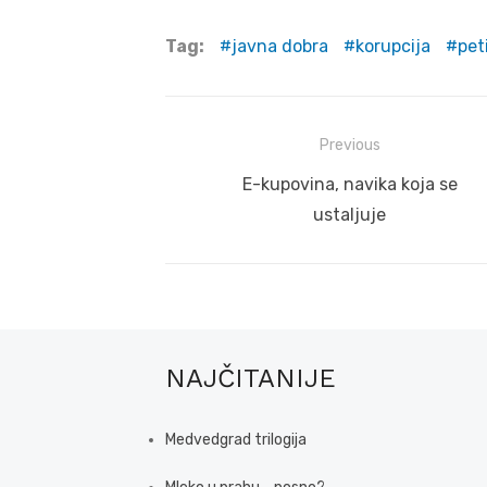
Tag:
javna dobra
korupcija
pet
Post
Previous
navigation
Previous
E-kupovina, navika koja se
post:
ustaljuje
NAJČITANIJE
Medvedgrad trilogija