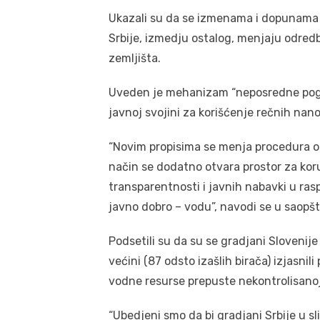
Ukazali su da se izmenama i dopunama 
Srbije, izmedju ostalog, menjaju odred
zemljišta.
Uveden je mehanizam “neposredne pogo
javnoj svojini za korišćenje rečnih nano
“Novim propisima se menja procedura o
način se dodatno otvara prostor za koru
transparentnosti i javnih nabavki u ras
javno dobro – vodu”, navodi se u saopš
Podsetili su da su se gradjani Sloven
većini (87 odsto izašlih birača) izjasni
vodne resurse prepuste nekontrolisanoj
“Ubedjeni smo da bi gradjani Srbije u sli