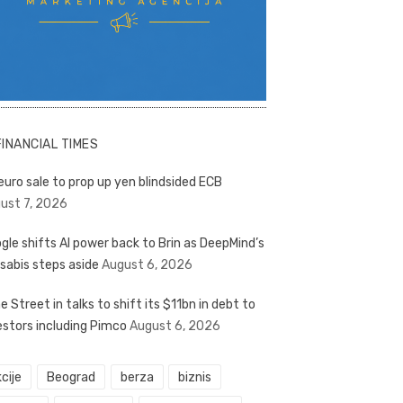
FINANCIAL TIMES
euro sale to prop up yen blindsided ECB
ust 7, 2026
gle shifts AI power back to Brin as DeepMind’s
sabis steps aside
August 6, 2026
e Street in talks to shift its $11bn in debt to
estors including Pimco
August 6, 2026
cije
Beograd
berza
biznis