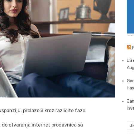
US 
Aug
Goo
Has
Jan
inv
kspanziju, prolazeći kroz različite faze.
 do otvaranja internet prodavnica sa
ak