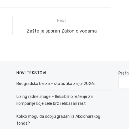
Next
Next
Zašto je sporan Zakon o vodama
post:
NOVI TEKSTOVI
Pretr
Beogradska berza – statistika za jul 2026.
Lizing radne snage – fleksibilno rešenje za
kompanije koje žele brz i efikasan rast
Koliko mogu da dobiju građani iz Akcionarskog
fonda?