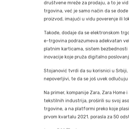
društvene mreže za prodaju, a to je vid
trgovina, već je samo način da se dođe
proizvod, imajući u vidu poverenje ili lok
Takođe, dodaje da se elektronskom trgov
e-trgovina podrazumeva adekvatan veb s
platnim karticama, sistem bezbednosti 
inovacije koje pruža digitalno poslovanj
Stojanović tvrdi da su korisnici u Srbij
nepoverljivi, te da se još uvek odlučuj
Na primer, kompanije Zara, Zara Home i S
tekstilnih industrija, proširili su svoj
trgovine, a na platformi preko koje plas
prvom kvartalu 2021. porasla za 50 odst