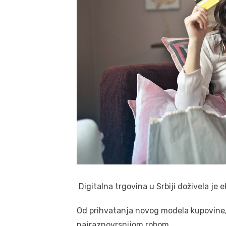
Digitalna trgovina u Srbiji doživela je e
Od prihvatanja novog modela kupovine,
najraznovrsnijom robom.