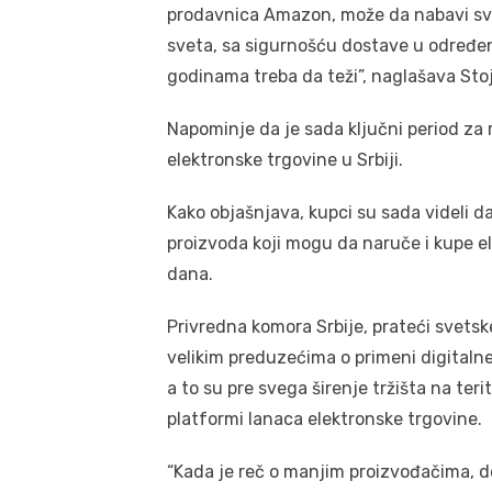
prodavnica Amazon, može da nabavi sve š
sveta, sa sigurnošću dostave u određen
godinama treba da teži”, naglašava Sto
Napominje da je sada ključni period za 
elektronske trgovine u Srbiji.
Kako objašnjava, kupci su sada videli 
proizvoda koji mogu da naruče i kupe e
dana.
Privredna komora Srbije, prateći svets
velikim preduzećima o primeni digitalne 
a to su pre svega širenje tržišta na ter
platformi lanaca elektronske trgovine.
“Kada je reč o manjim proizvođačima, do