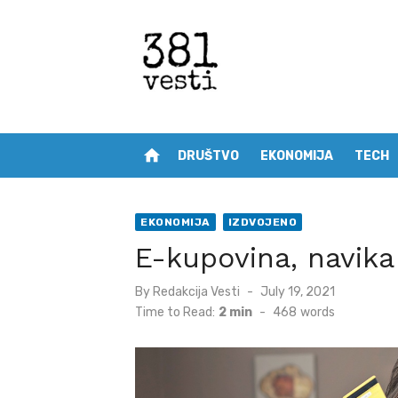
Skip
to
content
home
DRUŠTVO
EKONOMIJA
TECH
EKONOMIJA
IZDVOJENO
E-kupovina, navika 
Posted
By
Redakcija Vesti
July 19, 2021
on
Time to Read:
2 min
-
468
words