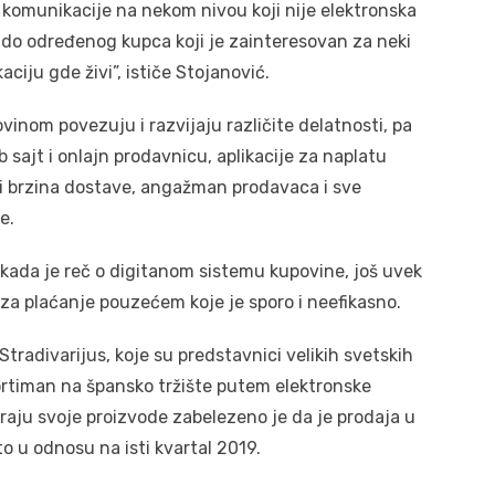
 komunikacije na nekom nivou koji nije elektronska
 do određenog kupca koji je zainteresovan za neki
aciju gde živi”, ističe Stojanović.
inom povezuju i razvijaju različite delatnosti, pa
ajt i onlajn prodavnicu, aplikacije za naplatu
i brzina dostave, angažman prodavaca i sve
e.
i, kada je reč o digitanom sistemu kupovine, još uvek
u za plaćanje pouzećem koje je sporo i neefikasno.
tradivarijus, koje su predstavnici velikih svetskih
 asortiman na špansko tržište putem elektronske
iraju svoje proizvode zabelezeno je da je prodaja u
o u odnosu na isti kvartal 2019.