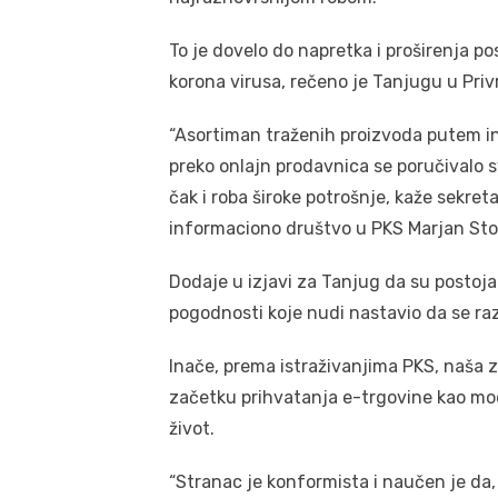
To je dovelo do napretka i proširenja p
korona virusa, rečeno je Tanjugu u Priv
“Asortiman traženih proizvoda putem in
preko onlajn prodavnica se poručivalo sv
čak i roba široke potrošnje, kaže sekre
informaciono društvo u PKS Marjan Sto
Dodaje u izjavi za Tanjug da su postojal
pogodnosti koje nudi nastavio da se razv
Inače, prema istraživanjima PKS, naša 
začetku prihvatanja e-trgovine kao mo
život.
“Stranac je konformista i naučen je da,