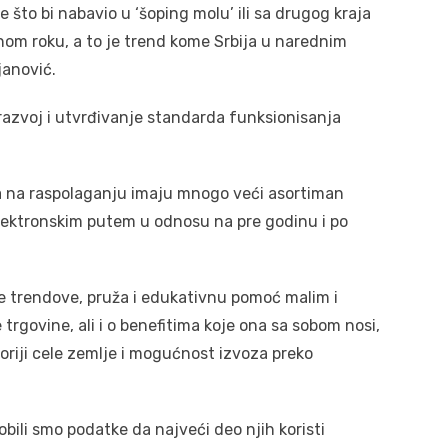
to bi nabavio u ‘šoping molu’ ili sa drugog kraja
om roku, a to je trend kome Srbija u narednim
janović.
razvoj i utvrđivanje standarda funksionisanja
da na raspolaganju imaju mnogo veći asortiman
lektronskim putem u odnosu na pre godinu i po
ke trendove, pruža i edukativnu pomoć malim i
trgovine, ali i o benefitima koje ona sa sobom nosi,
itoriji cele zemlje i mogućnost izvoza preko
bili smo podatke da najveći deo njih koristi