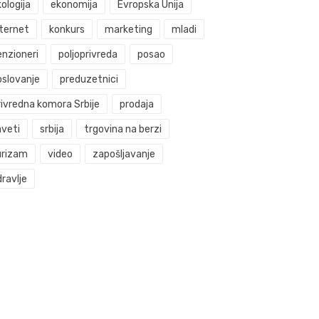
ologija
ekonomija
Evropska Unija
nternet
konkurs
marketing
mladi
enzioneri
poljoprivreda
posao
oslovanje
preduzetnici
rivredna komora Srbije
prodaja
aveti
srbija
trgovina na berzi
urizam
video
zapošljavanje
ravlje