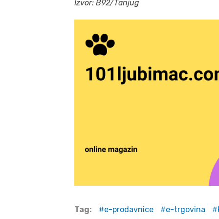
Izvor: B92/Tanjug
Tag:
e-prodavnice
e-trgovina