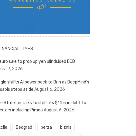
FINANCIAL TIMES
euro sale to prop up yen blindsided ECB
ust 7, 2026
gle shifts AI power back to Brin as DeepMind’s
sabis steps aside
August 6, 2026
e Street in talks to shift its $11bn in debt to
estors including Pimco
August 6, 2026
cije
Beograd
berza
biznis