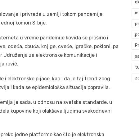
ek
i
oslovanja i privrede u zemlji tokom pandemije
rednoj komori Srbije.
p
p
terneta u vreme pandemije kovida se proširio i
P
e, odeća, obuća, knjige, cveće, igračke, pokloni, pa
tar Udruženja za elektronske komunikacije i
s
janović.
t
zd
e i elektronske pijace, kao i da je taj trend zbog
ija i kada se epidemiološka situacija popravila.
zemlja je sada, u odnosu na svetske standarde, u
dela kupovine koji olakšava ljudima svakodnevni
 preko jedne platforme kao što je elektronska