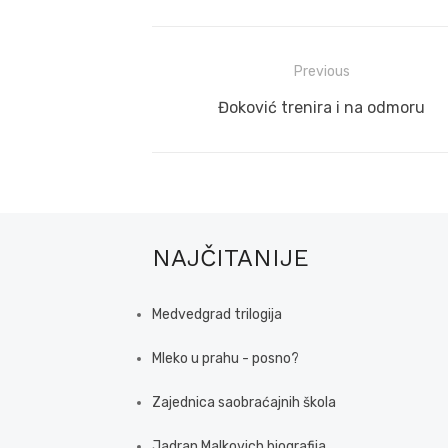
Post
Previous
navigation
Previous
Đoković trenira i na odmoru
post:
NAJČITANIJE
Medvedgrad trilogija
Mleko u prahu - posno?
Zajednica saobraćajnih škola
Jadran Malkovich biografija