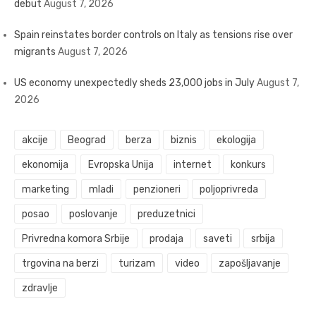
debut
August 7, 2026
Spain reinstates border controls on Italy as tensions rise over
migrants
August 7, 2026
US economy unexpectedly sheds 23,000 jobs in July
August 7,
2026
akcije
Beograd
berza
biznis
ekologija
ekonomija
Evropska Unija
internet
konkurs
marketing
mladi
penzioneri
poljoprivreda
posao
poslovanje
preduzetnici
Privredna komora Srbije
prodaja
saveti
srbija
trgovina na berzi
turizam
video
zapošljavanje
zdravlje