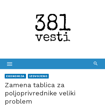
Skip
to
content
EKONOMIJA
IZDVOJENO
Zamena tablica za
poljoprivrednike veliki
problem