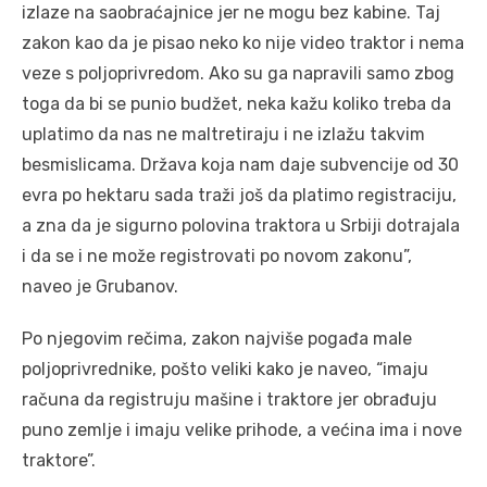
izlaze na saobraćajnice jer ne mogu bez kabine. Taj
zakon kao da je pisao neko ko nije video traktor i nema
veze s poljoprivredom. Ako su ga napravili samo zbog
toga da bi se punio budžet, neka kažu koliko treba da
uplatimo da nas ne maltretiraju i ne izlažu takvim
besmislicama. Država koja nam daje subvencije od 30
evra po hektaru sada traži još da platimo registraciju,
a zna da je sigurno polovina traktora u Srbiji dotrajala
i da se i ne može registrovati po novom zakonu”,
naveo je Grubanov.
Po njegovim rečima, zakon najviše pogađa male
poljoprivrednike, pošto veliki kako je naveo, “imaju
računa da registruju mašine i traktore jer obrađuju
puno zemlje i imaju velike prihode, a većina ima i nove
traktore”.