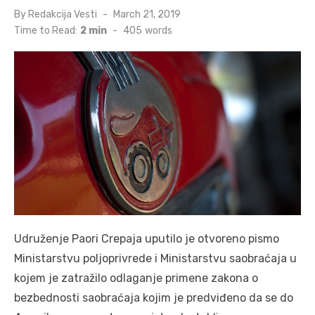
Posted
By
Redakcija Vesti
March 21, 2019
on
Time to Read:
2 min
-
405
words
Udruženje Paori Crepaja uputilo je otvoreno pismo
Ministarstvu poljoprivrede i Ministarstvu saobraćaja u
kojem je zatražilo odlaganje primene zakona o
bezbednosti saobraćaja kojim je predviđeno da se do