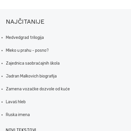
NAJČITANIJE
Medvedgrad trilogija
Mleko u prahu - posno?
Zajednica saobraćajnih škola
Jadran Malkovich biografija
Zamena vozačke dozvole od kuće
Lavaš hleb
Ruska imena
NOVI TEKSTOVI