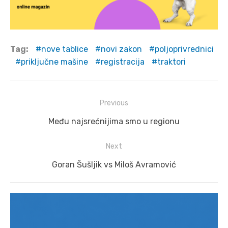
Tag:
nove tablice
novi zakon
poljoprivrednici
priključne mašine
registracija
traktori
Post
Previous
navigation
Previous
Među najsrećnijima smo u regionu
post:
Next
Next
Goran Šušljik vs Miloš Avramović
post: