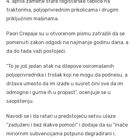
4. aprila zamene stare registarske tablice na
traktorima, poljoprivrednim prikolicama i drugim
priključnim mašinama.
Paori Crepaje su u otvorenom pismu zatražili da se
pomenuti zakon odgodi na najmanje godinu dana, a
da do tada važi postojeći.
“To je još jedan atak na džepove osiromašenih
poljoprivrednika i trošak koji ne mogu da podnesu, a
država umesto da im izađe u susret čini sve da im
odmogne i gurne ih u propast”, ocenjuje se u
saopštenju.
Navodi se i da ratari u predstojeću setvu ulaze
“zaduženi i bez ikakve pomoći” i dodaje da su “inače
minornim subvencijama potpuno degradirani i,