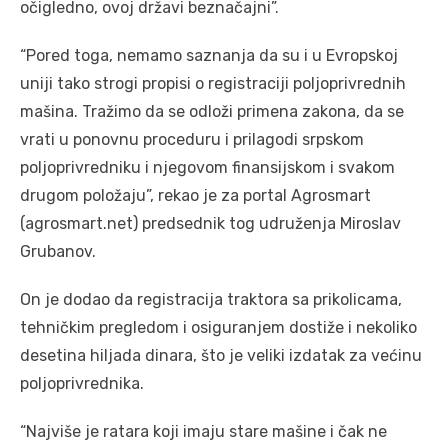
očigledno, ovoj državi beznačajni”.
“Pored toga, nemamo saznanja da su i u Evropskoj
uniji tako strogi propisi o registraciji poljoprivrednih
mašina. Tražimo da se odloži primena zakona, da se
vrati u ponovnu proceduru i prilagodi srpskom
poljoprivredniku i njegovom finansijskom i svakom
drugom položaju”, rekao je za portal Agrosmart
(agrosmart.net) predsednik tog udruženja Miroslav
Grubanov.
On je dodao da registracija traktora sa prikolicama,
tehničkim pregledom i osiguranjem dostiže i nekoliko
desetina hiljada dinara, što je veliki izdatak za većinu
poljoprivrednika.
“Najviše je ratara koji imaju stare mašine i čak ne