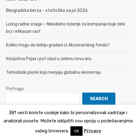
Beogradska berza – statistika za jul 2026.
Lizing radne snage – fleksibilno rešenje za kompanije koje žele
brz i efikasan rast
Koliko mogu da dobiju građani iz Akcionarskog fonda?
Inicijativa Pojas i put ulazi u zelenu novu eru
Tehnološki pioniri koji menjaju globalnu ekonomiju
Pretraga
SEARCH
381 vesti koriste cookije kako bi personalizovali sadržaje i
analizirali posete. Možete isključiti ovu opciju u podešavanjima
© 2026 381 vesti
Politika Privatnosti
vašeg browsera.
Privacy
OK