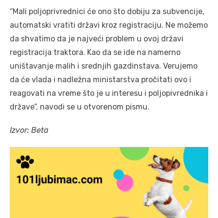
“Mali poljoprivrednici će ono što dobiju za subvencije,
automatski vratiti državi kroz registraciju. Ne možemo
da shvatimo da je najveći problem u ovoj državi
registracija traktora. Kao da se ide na namerno
uništavanje malih i srednjih gazdinstava. Verujemo
da će vlada i nadležna ministarstva pročitati ovo i
reagovati na vreme što je u interesu i poljopivrednika i
države”, navodi se u otvorenom pismu.
Izvor: Beta