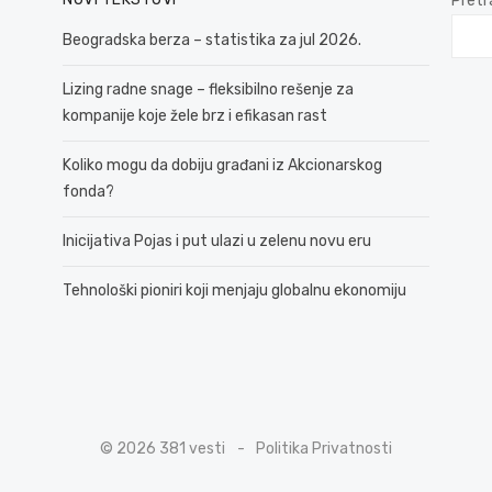
Pretr
Beogradska berza – statistika za jul 2026.
Lizing radne snage – fleksibilno rešenje za
kompanije koje žele brz i efikasan rast
Koliko mogu da dobiju građani iz Akcionarskog
fonda?
Inicijativa Pojas i put ulazi u zelenu novu eru
Tehnološki pioniri koji menjaju globalnu ekonomiju
© 2026 381 vesti
Politika Privatnosti