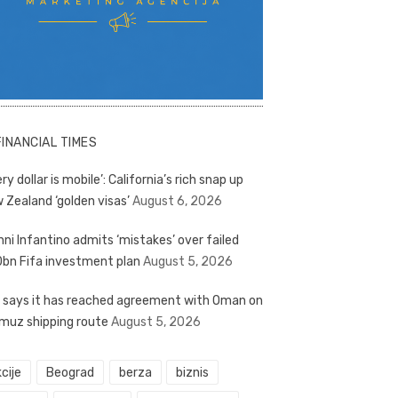
FINANCIAL TIMES
ry dollar is mobile’: California’s rich snap up
 Zealand ‘golden visas’
August 6, 2026
nni Infantino admits ‘mistakes’ over failed
bn Fifa investment plan
August 5, 2026
n says it has reached agreement with Oman on
muz shipping route
August 5, 2026
cije
Beograd
berza
biznis