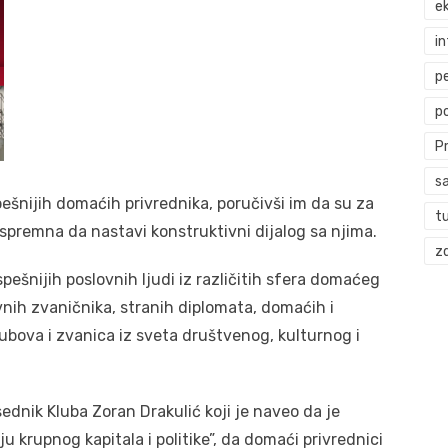
ek
i
p
p
P
s
ešnijih domaćih privrednika, poručivši im da su za
t
e spremna da nastavi konstruktivni dijalog sa njima.
zd
spešnijih poslovnih ljudi iz različitih sfera domaćeg
avnih zvaničnika, stranih diplomata, domaćih i
ubova i zvanica iz sveta društvenog, kulturnog i
ednik Kluba Zoran Drakulić koji je naveo da je
 krupnog kapitala i politike”, da domaći privrednici