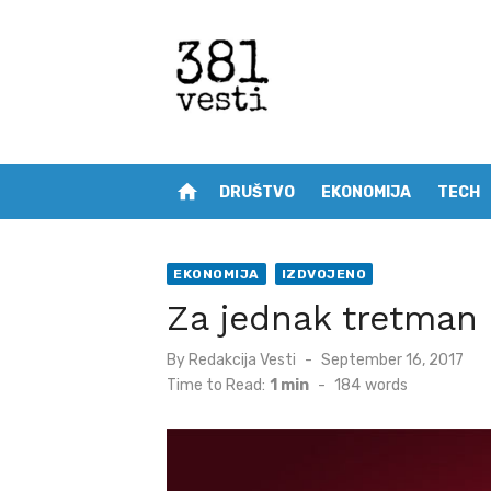
Skip
to
content
home
DRUŠTVO
EKONOMIJA
TECH
EKONOMIJA
IZDVOJENO
Za jednak tretman
Posted
By
Redakcija Vesti
September 16, 2017
on
Time to Read:
1 min
-
184
words