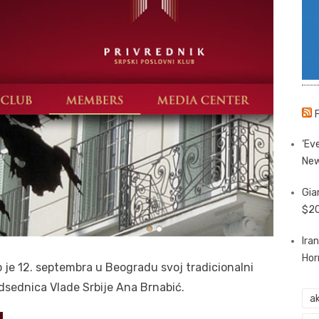
‘Eve
New
Gia
$20
Ira
Hor
io je 12. septembra u Beogradu svoj tradicionalni
redsednica Vlade Srbije Ana Brnabić.
ak