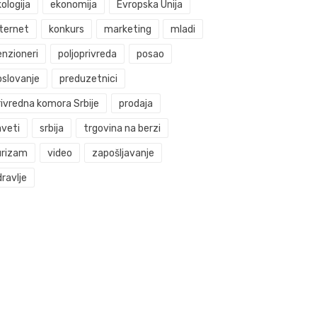
ologija
ekonomija
Evropska Unija
nternet
konkurs
marketing
mladi
enzioneri
poljoprivreda
posao
oslovanje
preduzetnici
rivredna komora Srbije
prodaja
aveti
srbija
trgovina na berzi
urizam
video
zapošljavanje
ravlje