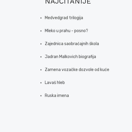
NAJČITANIJE
Medvedgrad trilogija
Mleko u prahu - posno?
Zajednica saobraćajnih škola
Jadran Malkovich biografija
Zamena vozačke dozvole od kuće
Lavaš hleb
Ruska imena