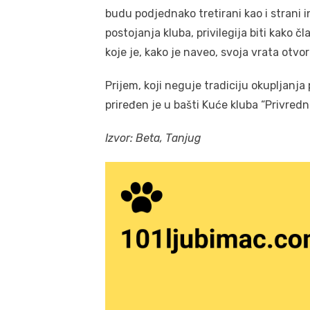
budu podjednako tretirani kao i strani 
postojanja kluba, privilegija biti kako č
koje je, kako je naveo, svoja vrata otvor
Prijem, koji neguje tradiciju okupljanja 
priređen je u bašti Kuće kluba “Privredni
Izvor: Beta, Tanjug