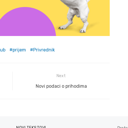
lub
prijem
Privrednik
Next
Next
Novi podaci o prihodima
post:
NOVI TEKSTOVI