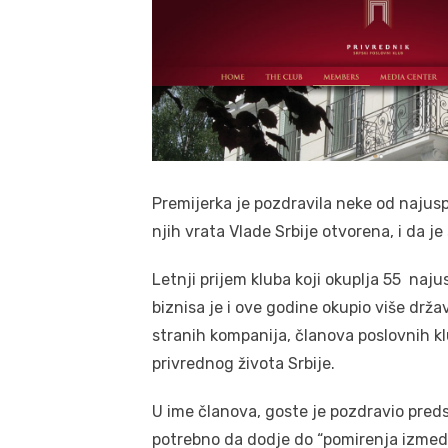
Premijerka je pozdravila neke od najusp
njih vrata Vlade Srbije otvorena, i da j
Letnji prijem kluba koji okuplja 55 naju
biznisa je i ove godine okupio više drž
stranih kompanija, članova poslovnih kl
privrednog života Srbije.
U ime članova, goste je pozdravio preds
potrebno da dodje do “pomirenja izmedju