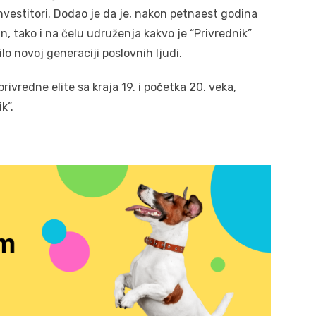
investitori. Dodao je da je, nakon petnaest godina
lan, tako i na čelu udruženja kakvo je “Privrednik”
ilo novoj generaciji poslovnih ljudi.
privredne elite sa kraja 19. i početka 20. veka,
k”.