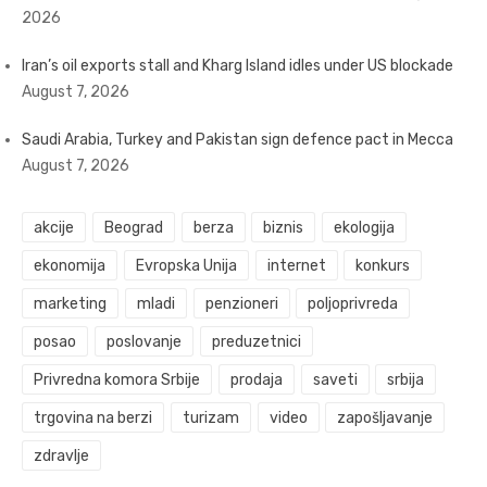
2026
Iran’s oil exports stall and Kharg Island idles under US blockade
August 7, 2026
Saudi Arabia, Turkey and Pakistan sign defence pact in Mecca
August 7, 2026
akcije
Beograd
berza
biznis
ekologija
ekonomija
Evropska Unija
internet
konkurs
marketing
mladi
penzioneri
poljoprivreda
posao
poslovanje
preduzetnici
Privredna komora Srbije
prodaja
saveti
srbija
trgovina na berzi
turizam
video
zapošljavanje
zdravlje