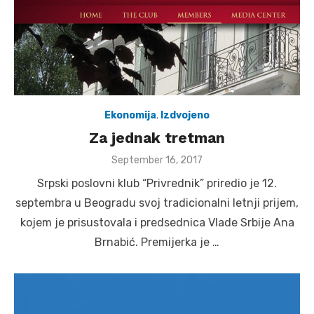
Ekonomija
,
Izdvojeno
Za jednak tretman
Posted
September 16, 2017
on
Srpski poslovni klub “Privrednik” priredio je 12.
septembra u Beogradu svoj tradicionalni letnji prijem,
kojem je prisustovala i predsednica Vlade Srbije Ana
Brnabić. Premijerka je …