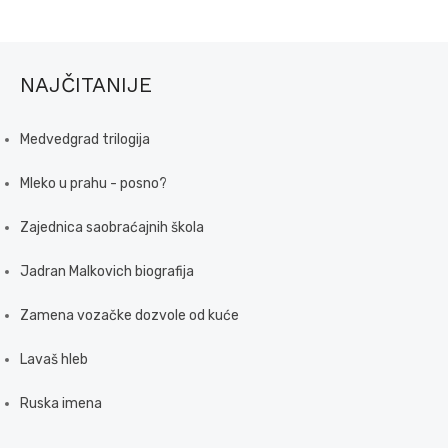
NAJČITANIJE
Medvedgrad trilogija
Mleko u prahu - posno?
Zajednica saobraćajnih škola
Jadran Malkovich biografija
Zamena vozačke dozvole od kuće
Lavaš hleb
Ruska imena