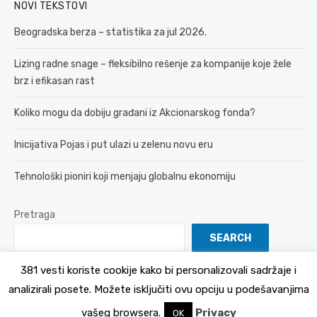
NOVI TEKSTOVI
Beogradska berza – statistika za jul 2026.
Lizing radne snage – fleksibilno rešenje za kompanije koje žele
brz i efikasan rast
Koliko mogu da dobiju građani iz Akcionarskog fonda?
Inicijativa Pojas i put ulazi u zelenu novu eru
Tehnološki pioniri koji menjaju globalnu ekonomiju
Pretraga
SEARCH
381 vesti koriste cookije kako bi personalizovali sadržaje i
analizirali posete. Možete isključiti ovu opciju u podešavanjima
© 2026 381 vesti
Politika Privatnosti
vašeg browsera.
Privacy
OK