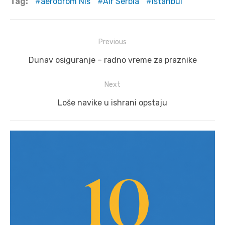
Tag:
aerodrom Niš
Air Serbia
Istanbul
Post
Previous
navigation
Previous
Dunav osiguranje – radno vreme za praznike
post:
Next
Next
Loše navike u ishrani opstaju
post: