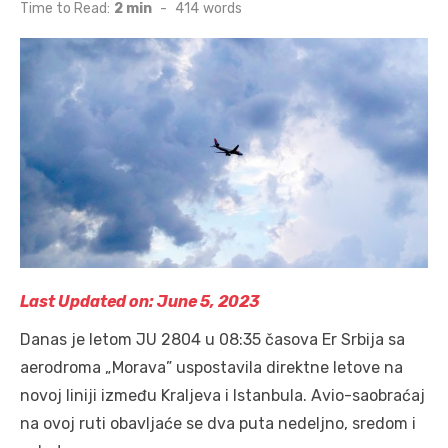
on
Time to Read:
2 min
-
414
words
Last Updated on: June 5, 2023
Danas je letom JU 2804 u 08:35 časova Er Srbija sa
aerodroma „Morava” uspostavila direktne letove na
novoj liniji između Kraljeva i Istanbula. Avio-saobraćaj
na ovoj ruti obavljaće se dva puta nedeljno, sredom i