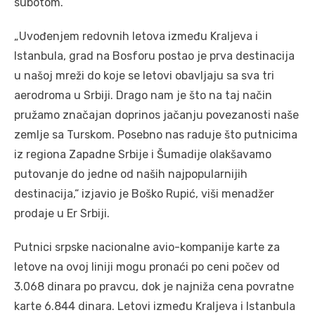
subotom.
„Uvođenjem redovnih letova između Kraljeva i
Istanbula, grad na Bosforu postao je prva destinacija
u našoj mreži do koje se letovi obavljaju sa sva tri
aerodroma u Srbiji. Drago nam je što na taj način
pružamo značajan doprinos jačanju povezanosti naše
zemlje sa Turskom. Posebno nas raduje što putnicima
iz regiona Zapadne Srbije i Šumadije olakšavamo
putovanje do jedne od naših najpopularnijih
destinacija,“ izjavio je Boško Rupić, viši menadžer
prodaje u Er Srbiji.
Putnici srpske nacionalne avio-kompanije karte za
letove na ovoj liniji mogu pronaći po ceni počev od
3.068 dinara po pravcu, dok je najniža cena povratne
karte 6.844 dinara. Letovi između Kraljeva i Istanbula