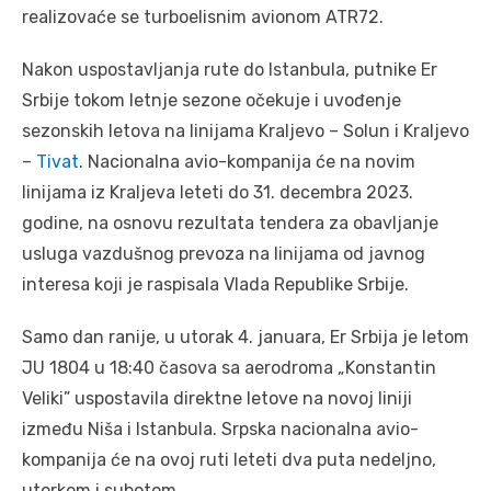
realizovaće se turboelisnim avionom ATR72.
Nakon uspostavljanja rute do Istanbula, putnike Er
Srbije tokom letnje sezone očekuje i uvođenje
sezonskih letova na linijama Kraljevo – Solun i Kraljevo
–
Tivat
. Nacionalna avio-kompanija će na novim
linijama iz Kraljeva leteti do 31. decembra 2023.
godine, na osnovu rezultata tendera za obavljanje
usluga vazdušnog prevoza na linijama od javnog
interesa koji je raspisala Vlada Republike Srbije.
Samo dan ranije, u utorak 4. januara, Er Srbija je letom
JU 1804 u 18:40 časova sa aerodroma „Konstantin
Veliki” uspostavila direktne letove na novoj liniji
između Niša i Istanbula. Srpska nacionalna avio-
kompanija će na ovoj ruti leteti dva puta nedeljno,
utorkom i subotom.