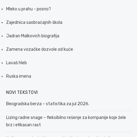
Mleko u prahu - posno?
Zajednica saobraćajnih škola
Jadran Malkovich biografija
Zamena vozačke dozvole od kuće
Lavaš hleb
Ruska imena
NOVI TEKSTOVI
Beogradska berza – statistika za jul 2026.
Lizing radne snage – fleksibilno rešenje za kompanije koje žele
brz i efikasan rast