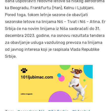
dana uspostaviti redovne letove sa niškog aerodroma
ka Beogradu, Frankfurtu (Han), Kelnu i Ljubljani.
Pored toga, tokom letnje sezone će obavljati
sezonske letove na linijama Niš – Tivat i Niš – Atina. Er
Srbija će na novim linijama iz Niša saobraćati do 31.
decembra 2023. godine, na osnovu rezultata tendera
za obavljanje usluga vazdušnog prevoza na linijama
od javnog interesa koji je raspisala Vlada Republike
Srbije.