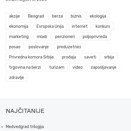
akcije
Beograd
berza
biznis
ekologija
ekonomija
Evropska Unija
internet
konkurs
marketing
mladi
penzioneri
poljoprivreda
posao
poslovanje
preduzetnici
Privredna komora Srbije
prodaja
saveti
srbija
trgovina na berzi
turizam
video
zapošljavanje
zdravlje
NAJČITANIJE
Medvedgrad trilogija