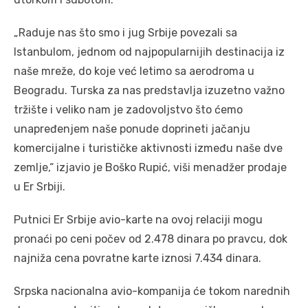
„Raduje nas što smo i jug Srbije povezali sa
Istanbulom, jednom od najpopularnijih destinacija iz
naše mreže, do koje već letimo sa aerodroma u
Beogradu. Turska za nas predstavlja izuzetno važno
tržište i veliko nam je zadovoljstvo što ćemo
unapređenjem naše ponude doprineti jačanju
komercijalne i turističke aktivnosti između naše dve
zemlje,“ izjavio je Boško Rupić, viši menadžer prodaje
u Er Srbiji.
Putnici Er Srbije avio-karte na ovoj relaciji mogu
pronaći po ceni počev od 2.478 dinara po pravcu, dok
najniža cena povratne karte iznosi 7.434 dinara.
Srpska nacionalna avio-kompanija će tokom narednih