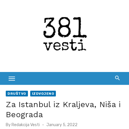
Skip
to
content
DRUŠTVO
IZDVOJENO
Za Istanbul iz Kraljeva, Niša i
Beograda
Posted
By
Redakcija Vesti
January 5, 2022