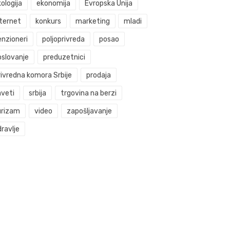
ologija
ekonomija
Evropska Unija
nternet
konkurs
marketing
mladi
enzioneri
poljoprivreda
posao
oslovanje
preduzetnici
rivredna komora Srbije
prodaja
aveti
srbija
trgovina na berzi
urizam
video
zapošljavanje
ravlje