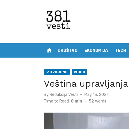
Skip
to
content
home
DRUŠTVO
EKONOMIJA
TECH
IZDVOJENO
VIDEO
Veština upravljanja
Posted
By
Redakcija Vesti
May 13, 2021
on
Time to Read:
0 min
-
52
words