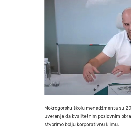
Mokrogorsku školu menadžmenta su 2009 
uverenje da kvalitetnim poslovnim ob
stvorimo bolju korporativnu klimu.