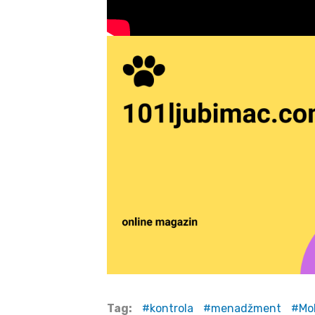
Tag:
kontrola
menadžment
Mo