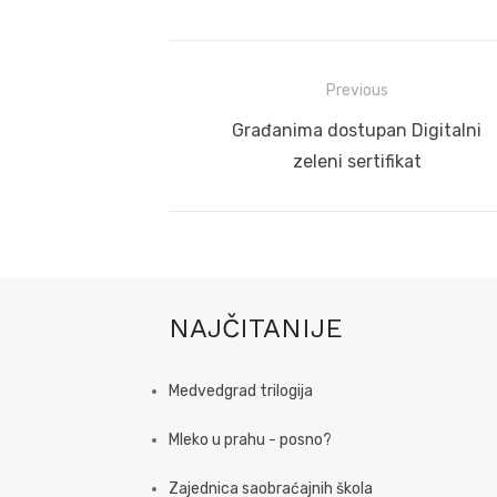
Post
Previous
navigation
Previous
Građanima dostupan Digitalni
post:
zeleni sertifikat
NAJČITANIJE
Medvedgrad trilogija
Mleko u prahu - posno?
Zajednica saobraćajnih škola