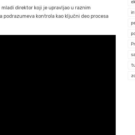
ek
ladi direktor koji je upravljao u raznim
i
šta podrazumeva kontrola kao ključni deo procesa
p
p
P
s
t
zd