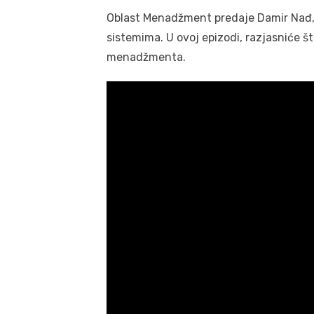
Oblast Menadžment predaje Damir Nađ, m
sistemima. U ovoj epizodi, razjasniće 
menadžmenta.