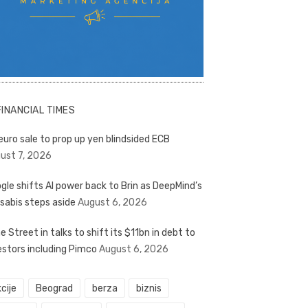
FINANCIAL TIMES
euro sale to prop up yen blindsided ECB
ust 7, 2026
gle shifts AI power back to Brin as DeepMind’s
sabis steps aside
August 6, 2026
e Street in talks to shift its $11bn in debt to
estors including Pimco
August 6, 2026
cije
Beograd
berza
biznis