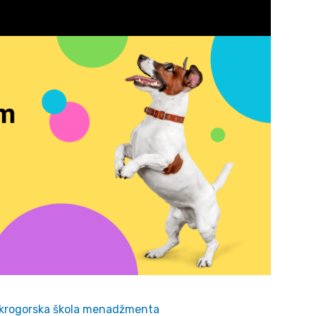
krogorska škola menadžmenta