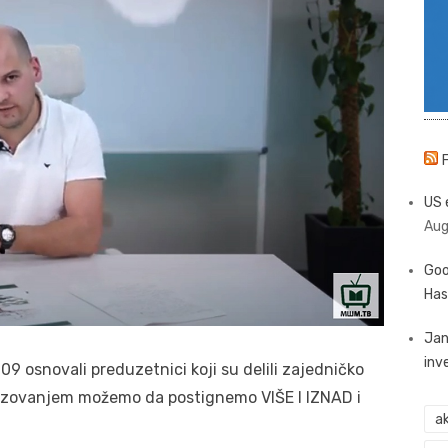
US 
Aug
Goo
Has
Jan
inv
osnovali preduzetnici koji su delili zajedničko
razovanjem možemo da postignemo VIŠE I IZNAD i
ak