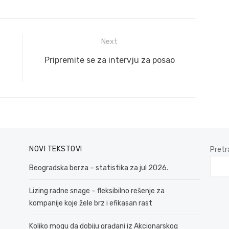
Next
Next
Pripremite se za intervju za posao
post:
NOVI TEKSTOVI
Pretr
Beogradska berza – statistika za jul 2026.
Lizing radne snage – fleksibilno rešenje za
kompanije koje žele brz i efikasan rast
Koliko mogu da dobiju građani iz Akcionarskog