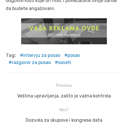
odgovornosti koje on nosi, i povećaćete svoje šanse
da budete angažovani.
Tag:
intervju za posao
posao
razgovor za posao
saveti
Post
Previous
navigation
Previous
Veština upravljanja, zašto je važna kontrola
post:
Next
Next
Dozvola za skupove i kongrese data
post: