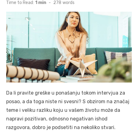
on
Time to Read:
1 min
-
278
words
Da li pravite greške u ponašanju tokom intervjua za
posao, a da toga niste ni svesni? S obzirom na značaj
teme i veliku razliku koju u vašem životu može da
napravi pozitivan, odnosno negativan ishod
razgovora, dobro je podsetiti na nekoliko stvari.