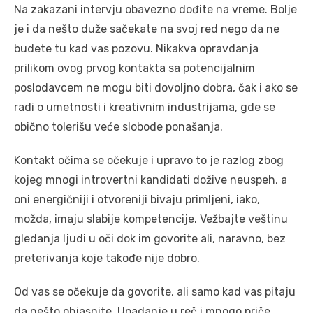
Na zakazani intervju obavezno dođite na vreme. Bolje
je i da nešto duže sačekate na svoj red nego da ne
budete tu kad vas pozovu. Nikakva opravdanja
prilikom ovog prvog kontakta sa potencijalnim
poslodavcem ne mogu biti dovoljno dobra, čak i ako se
radi o umetnosti i kreativnim industrijama, gde se
obično tolerišu veće slobode ponašanja.
Kontakt očima se očekuje i upravo to je razlog zbog
kojeg mnogi introvertni kandidati dožive neuspeh, a
oni energičniji i otvoreniji bivaju primljeni, iako,
možda, imaju slabije kompetencije. Vežbajte veštinu
gledanja ljudi u oči dok im govorite ali, naravno, bez
preterivanja koje takođe nije dobro.
Od vas se očekuje da govorite, ali samo kad vas pitaju
da nešto objasnite. Upadanje u reč i mnogo priče