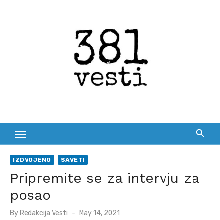
Skip
to
content
IZDVOJENO
SAVETI
Pripremite se za intervju za
posao
Posted
By
Redakcija Vesti
May 14, 2021