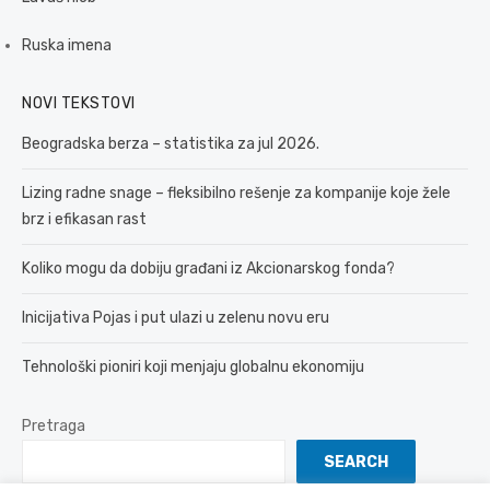
Ruska imena
NOVI TEKSTOVI
Beogradska berza – statistika za jul 2026.
Lizing radne snage – fleksibilno rešenje za kompanije koje žele
brz i efikasan rast
Koliko mogu da dobiju građani iz Akcionarskog fonda?
Inicijativa Pojas i put ulazi u zelenu novu eru
Tehnološki pioniri koji menjaju globalnu ekonomiju
Pretraga
SEARCH