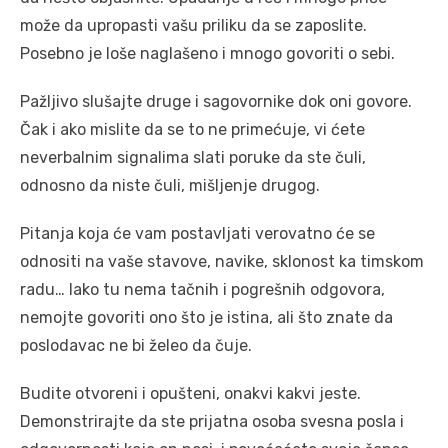
može da upropasti vašu priliku da se zaposlite.
Posebno je loše naglašeno i mnogo govoriti o sebi.
Pažljivo slušajte druge i sagovornike dok oni govore.
Čak i ako mislite da se to ne primećuje, vi ćete
neverbalnim signalima slati poruke da ste čuli,
odnosno da niste čuli, mišljenje drugog.
Pitanja koja će vam postavljati verovatno će se
odnositi na vaše stavove, navike, sklonost ka timskom
radu… Iako tu nema tačnih i pogrešnih odgovora,
nemojte govoriti ono što je istina, ali što znate da
poslodavac ne bi želeo da čuje.
Budite otvoreni i opušteni, onakvi kakvi jeste.
Demonstrirajte da ste prijatna osoba svesna posla i