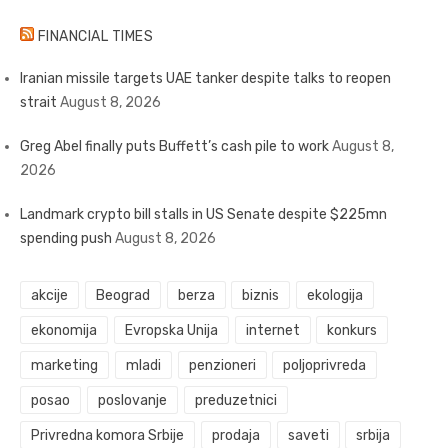
FINANCIAL TIMES
Iranian missile targets UAE tanker despite talks to reopen
strait
August 8, 2026
Greg Abel finally puts Buffett’s cash pile to work
August 8,
2026
Landmark crypto bill stalls in US Senate despite $225mn
spending push
August 8, 2026
akcije
Beograd
berza
biznis
ekologija
ekonomija
Evropska Unija
internet
konkurs
marketing
mladi
penzioneri
poljoprivreda
posao
poslovanje
preduzetnici
Privredna komora Srbije
prodaja
saveti
srbija