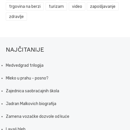
trgovina na berzi
turizam
video
zapošljavanje
zdravlje
NAJČITANIJE
Medvedgrad trilogija
Mleko u prahu - posno?
Zajednica saobraćajnih škola
Jadran Malkovich biografija
Zamena vozačke dozvole od kuće
Lavaš hleb