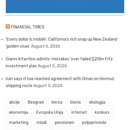
FINANCIAL TIMES
‘Every dollar is mobile’: California’s rich snap up New Zealand
‘golden visas’
August 6, 2026
Gianni Infantino admits ‘mistakes’ over failed $20bn Fifa
investment plan
August 5, 2026
Iran says it has reached agreement with Oman on Hormuz
shipping route
August 5, 2026
akcije
Beograd
berza
biznis
ekologija
ekonomija
Evropska Unija
internet
konkurs
marketing
mladi
penzioneri
poljoprivreda