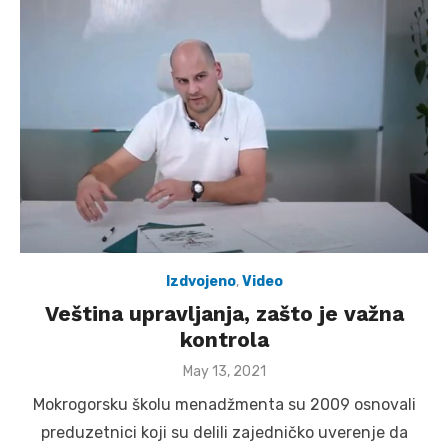
Izdvojeno
,
Video
Veština upravljanja, zašto je važna
kontrola
Posted
May 13, 2021
on
Mokrogorsku školu menadžmenta su 2009 osnovali
preduzetnici koji su delili zajedničko uverenje da