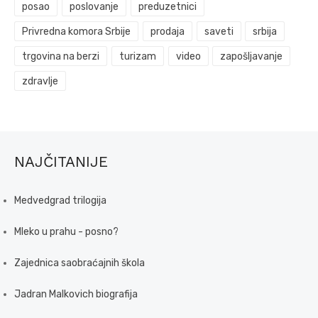
posao
poslovanje
preduzetnici
Privredna komora Srbije
prodaja
saveti
srbija
trgovina na berzi
turizam
video
zapošljavanje
zdravlje
NAJČITANIJE
Medvedgrad trilogija
Mleko u prahu - posno?
Zajednica saobraćajnih škola
Jadran Malkovich biografija