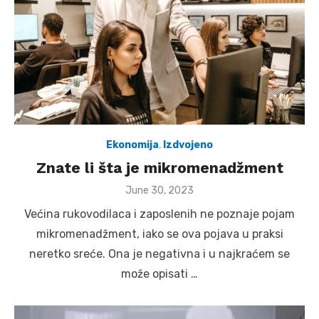
Ekonomija
,
Izdvojeno
Znate li šta je mikromenadžment
Posted
June 30, 2023
on
Većina rukovodilaca i zaposlenih ne poznaje pojam
mikromenadžment, iako se ova pojava u praksi
neretko sreće. Ona je negativna i u najkraćem se
može opisati …