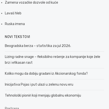
Zamena vozačke dozvole od kuće
Lavaš hleb
Ruska imena
NOVI TEKSTOVI
Beogradska berza – statistika za jul 2026.
Lizing radne snage – fleksibilno rešenje za kompanije koje žele
brz i efikasan rast
Koliko mogu da dobiju građani iz Akcionarskog fonda?
Inicijativa Pojas i put ulazi u zelenu novu eru
Tehnološki pioniri koji menjaju globalnu ekonomiju
Pretraga