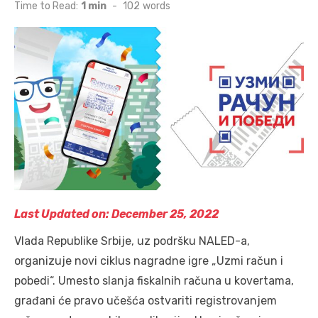
on
Time to Read:
1 min
-
102
words
Last Updated on: December 25, 2022
Vlada Republike Srbije, uz podršku NALED-a,
organizuje novi ciklus nagradne igre „Uzmi račun i
pobedi“. Umesto slanja fiskalnih računa u kovertama,
građani će pravo učešća ostvariti registrovanjem