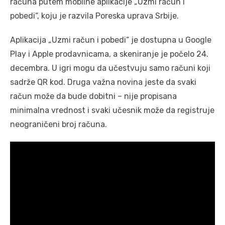
računa putem mobilne aplikacije „Uzmi račun i
pobedi“, koju je razvila Poreska uprava Srbije.
Aplikacija „Uzmi račun i pobedi“ je dostupna u Google
Play i Apple prodavnicama, a skeniranje je počelo 24.
decembra. U igri mogu da učestvuju samo računi koji
sadrže QR kod. Druga važna novina jeste da svaki
račun može da bude dobitni – nije propisana
minimalna vrednost i svaki učesnik može da registruje
neograničeni broj računa.