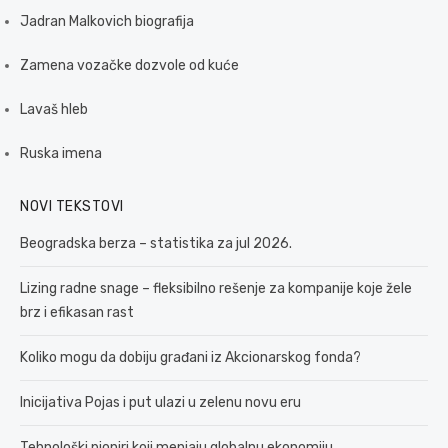
Jadran Malkovich biografija
Zamena vozačke dozvole od kuće
Lavaš hleb
Ruska imena
NOVI TEKSTOVI
Beogradska berza – statistika za jul 2026.
Lizing radne snage – fleksibilno rešenje za kompanije koje žele
brz i efikasan rast
Koliko mogu da dobiju građani iz Akcionarskog fonda?
Inicijativa Pojas i put ulazi u zelenu novu eru
Tehnološki pioniri koji menjaju globalnu ekonomiju