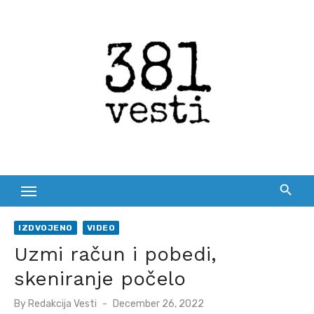
Skip
to
content
IZDVOJENO
VIDEO
Uzmi račun i pobedi,
skeniranje počelo
Posted
By
Redakcija Vesti
December 26, 2022