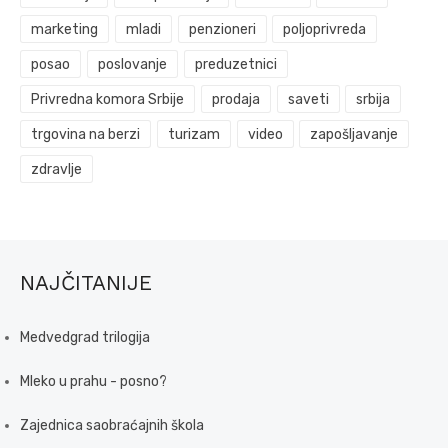
marketing
mladi
penzioneri
poljoprivreda
posao
poslovanje
preduzetnici
Privredna komora Srbije
prodaja
saveti
srbija
trgovina na berzi
turizam
video
zapošljavanje
zdravlje
NAJČITANIJE
Medvedgrad trilogija
Mleko u prahu - posno?
Zajednica saobraćajnih škola