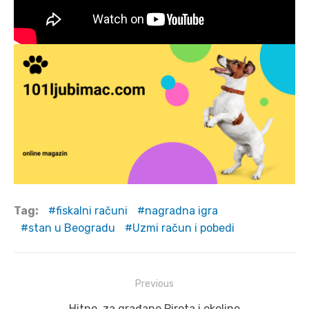
Tag:
fiskalni računi
nagradna igra
stan u Beogradu
Uzmi račun i pobedi
Post
Previous
navigation
Previous
Hitno, za građane Pirota i okoline