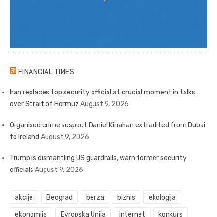
FINANCIAL TIMES
Iran replaces top security official at crucial moment in talks
over Strait of Hormuz
August 9, 2026
Organised crime suspect Daniel Kinahan extradited from Dubai
to Ireland
August 9, 2026
Trump is dismantling US guardrails, warn former security
officials
August 9, 2026
akcije
Beograd
berza
biznis
ekologija
ekonomija
Evropska Unija
internet
konkurs