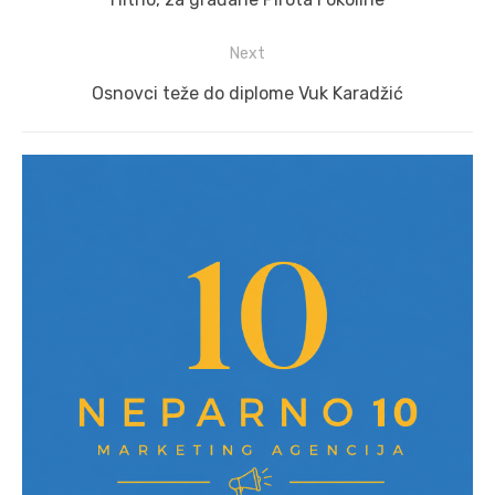
post:
Next
Next
Osnovci teže do diplome Vuk Karadžić
post: