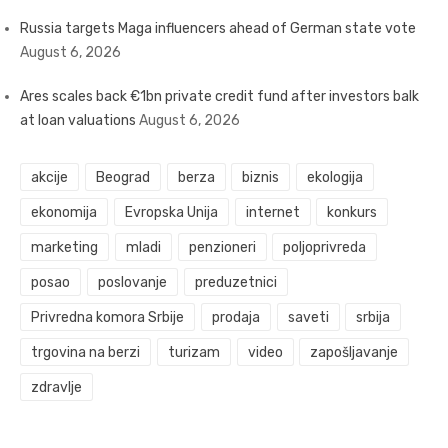
Russia targets Maga influencers ahead of German state vote
August 6, 2026
Ares scales back €1bn private credit fund after investors balk
at loan valuations
August 6, 2026
akcije
Beograd
berza
biznis
ekologija
ekonomija
Evropska Unija
internet
konkurs
marketing
mladi
penzioneri
poljoprivreda
posao
poslovanje
preduzetnici
Privredna komora Srbije
prodaja
saveti
srbija
trgovina na berzi
turizam
video
zapošljavanje
zdravlje