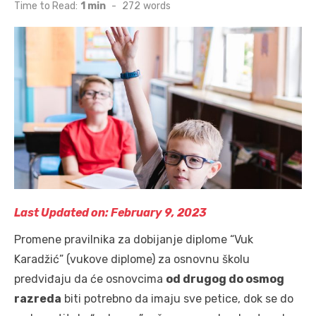
on
Time to Read:
1 min
-
272
words
Last Updated on: February 9, 2023
Promene pravilnika za dobijanje diplome “Vuk
Karadžić” (vukove diplome) za osnovnu školu
predviđaju da će osnovcima
od drugog do osmog
razreda
biti potrebno da imaju sve petice, dok se do