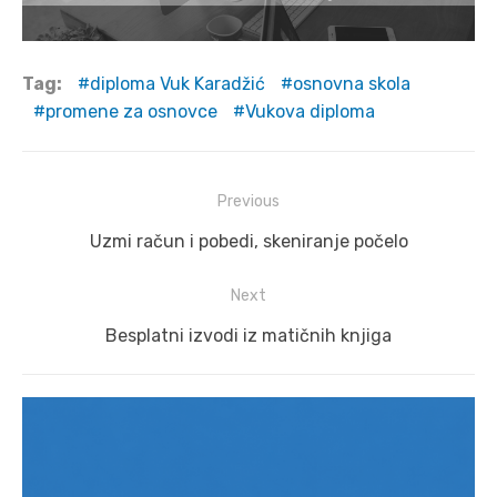
Tag:
diploma Vuk Karadžić
osnovna skola
promene za osnovce
Vukova diploma
Post
Previous
navigation
Previous
Uzmi račun i pobedi, skeniranje počelo
post:
Next
Next
Besplatni izvodi iz matičnih knjiga
post: