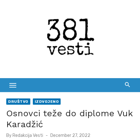
Skip
to
content
DRUŠTVO
IZDVOJENO
Osnovci teže do diplome Vuk
Karadžić
Posted
By
Redakcija Vesti
December 27, 2022