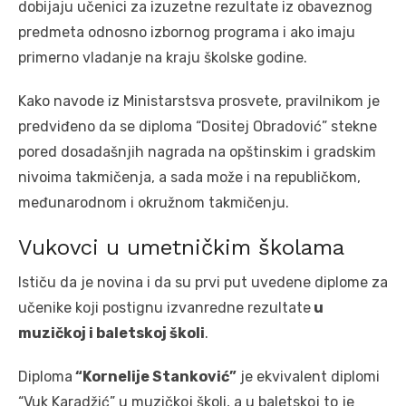
dobijaju učenici za izuzetne rezultate iz obaveznog
predmeta odnosno izbornog programa i ako imaju
primerno vladanje na kraju školske godine.
Kako navode iz Ministarstsva prosvete, pravilnikom je
predviđeno da se diploma “Dositej Obradović” stekne
pored dosadašnjih nagrada na opštinskim i gradskim
nivoima takmičenja, a sada može i na republičkom,
međunarodnom i okružnom takmičenju.
Vukovci u umetničkim školama
Ističu da je novina i da su prvi put uvedene diplome za
učenike koji postignu izvanredne rezultate
u
muzičkoj i baletskoj školi
.
Diploma
“Kornelije Stanković”
je ekvivalent diplomi
“Vuk Karadžić” u muzičkoj školi, a u baletskoj to je