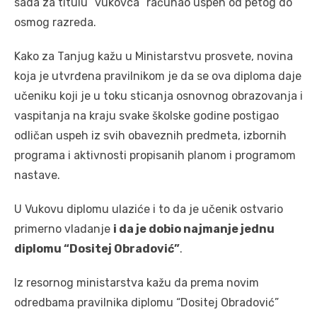
sada za titulu “vukovca” računao uspeh od petog do
osmog razreda.
Kako za Tanjug kažu u Ministarstvu prosvete, novina
koja je utvrđena pravilnikom je da se ova diploma daje
učeniku koji je u toku sticanja osnovnog obrazovanja i
vaspitanja na kraju svake školske godine postigao
odličan uspeh iz svih obaveznih predmeta, izbornih
programa i aktivnosti propisanih planom i programom
nastave.
U Vukovu diplomu ulaziće i to da je učenik ostvario
primerno vladanje
i da je dobio najmanje jednu
diplomu “Dositej Obradović”
.
Iz resornog ministarstva kažu da prema novim
odredbama pravilnika diplomu “Dositej Obradović”