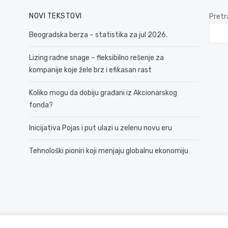
NOVI TEKSTOVI
Pretr
Beogradska berza – statistika za jul 2026.
Lizing radne snage – fleksibilno rešenje za
kompanije koje žele brz i efikasan rast
Koliko mogu da dobiju građani iz Akcionarskog
fonda?
Inicijativa Pojas i put ulazi u zelenu novu eru
Tehnološki pioniri koji menjaju globalnu ekonomiju
© 2026 381 vesti
Politika Privatnosti