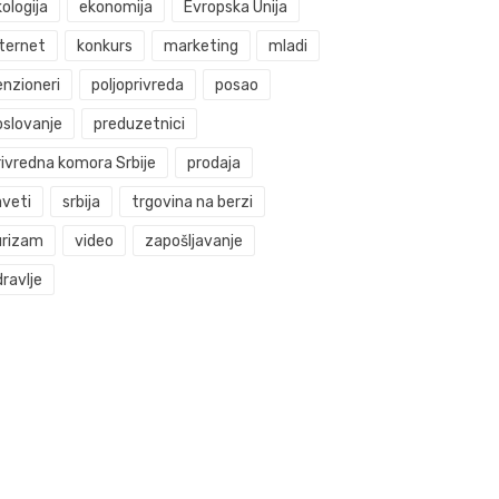
ologija
ekonomija
Evropska Unija
nternet
konkurs
marketing
mladi
enzioneri
poljoprivreda
posao
oslovanje
preduzetnici
rivredna komora Srbije
prodaja
aveti
srbija
trgovina na berzi
urizam
video
zapošljavanje
ravlje