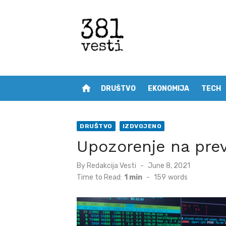
Skip
to
content
home
DRUŠTVO
EKONOMIJA
TECH
DRUŠTVO
IZDVOJENO
Upozorenje na pre
Posted
By
Redakcija Vesti
June 8, 2021
on
Time to Read:
1 min
-
159
words