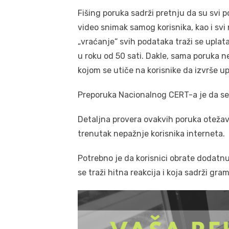
Fišing poruka sadrži pretnju da su svi po
video snimak samog korisnika, kao i sv
„vraćanje“ svih podataka traži se uplat
u roku od 50 sati. Dakle, sama poruka ne s
kojom se utiče na korisnike da izvrše u
Preporuka Nacionalnog CERT-a je da se
Detaljna provera ovakvih poruka otežav
trenutak nepažnje korisnika interneta.
Potrebno je da korisnici obrate dodatn
se traži hitna reakcija i koja sadrži gra