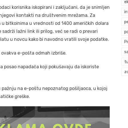
ek
daci korisnika iskopirani i zaključani, da je snimljen
i
i njegovi kontakti na društvenim mrežama. Za
p
a u bitkoinima u vrednosti od 1400 američkih dolara
adrži lažni link ili prilog, već se radi o prevari
p
platu u novcu kako bi navodno vratili svoje podatke.
P
s
 ovakva e-pošta odmah izbriše.
t
a posao napadača koji pokušavaju da iskoriste
zd
u pažnju na e-poštu nepoznatog pošiljaoca, u kojoj
matičke greške.