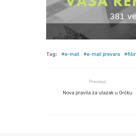
Tag:
e-mail
e-mail prevara
fiši
Post
Previous
navigation
Previous
Nova pravila za ulazak u Grčku
post: