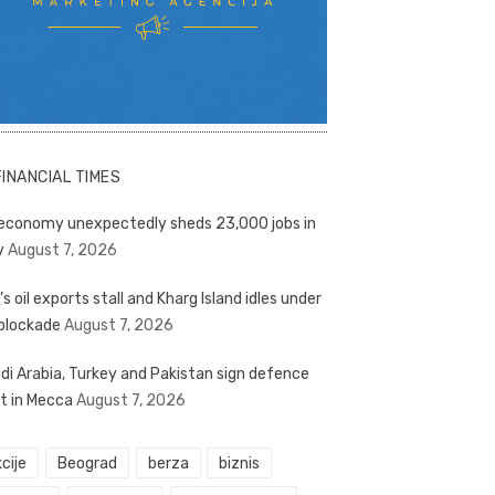
FINANCIAL TIMES
economy unexpectedly sheds 23,000 jobs in
y
August 7, 2026
’s oil exports stall and Kharg Island idles under
blockade
August 7, 2026
di Arabia, Turkey and Pakistan sign defence
t in Mecca
August 7, 2026
cije
Beograd
berza
biznis