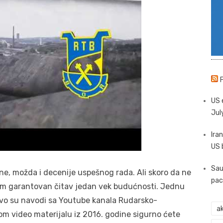
US 
Jul
Iran
US 
Sau
ne, možda i decenije uspešnog rada. Ali skoro da ne
pac
om garantovan čitav jedan vek budućnosti. Jednu
vo su navodi sa Youtube kanala Rudarsko-
ak
om video materijalu iz 2016. godine sigurno ćete