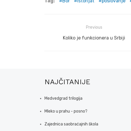
Tag:
Bor
istorijat
poslovanje
Post
Previous
navigation
Previous
Koliko je funkcionera u Srbiji
post:
NAJČITANIJE
Medvedgrad trilogija
Mleko u prahu - posno?
Zajednica saobraćajnih škola