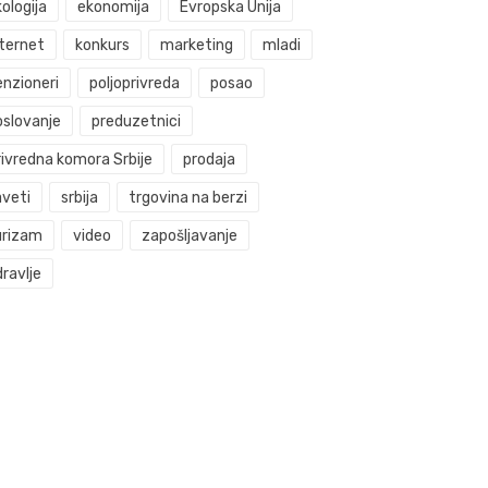
ologija
ekonomija
Evropska Unija
nternet
konkurs
marketing
mladi
enzioneri
poljoprivreda
posao
oslovanje
preduzetnici
rivredna komora Srbije
prodaja
aveti
srbija
trgovina na berzi
urizam
video
zapošljavanje
ravlje