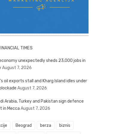
FINANCIAL TIMES
economy unexpectedly sheds 23,000 jobs in
y
August 7, 2026
’s oil exports stall and Kharg Island idles under
blockade
August 7, 2026
di Arabia, Turkey and Pakistan sign defence
t in Mecca
August 7, 2026
cije
Beograd
berza
biznis