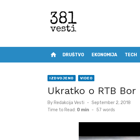
Skip
to
content
home
DRUŠTVO
EKONOMIJA
TECH
IZDVOJENO
VIDEO
Ukratko o RTB Bor
Posted
By
Redakcija Vesti
September 2, 2018
on
Time to Read:
0 min
-
57
words