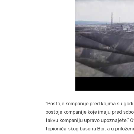
“Postoje kompanije pred kojima su godi
postoje kompanije koje imaju pred sob
takvu kompaniju upravo upoznajete.” O
topioničarskog basena Bor, a u priložen