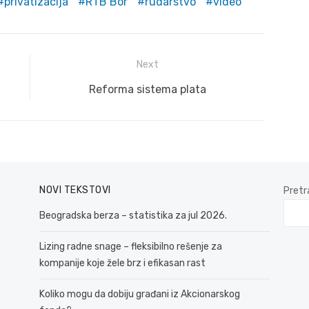
privatizacija
RTB Bor
rudarstvo
video
Next
Next
Reforma sistema plata
post:
NOVI TEKSTOVI
Pretr
Beogradska berza – statistika za jul 2026.
Lizing radne snage – fleksibilno rešenje za
kompanije koje žele brz i efikasan rast
Koliko mogu da dobiju građani iz Akcionarskog