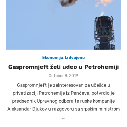
Ekonomija
,
Izdvojeno
Gaspromnjeft želi udeo u Petrohemiji
Posted
October 8, 2019
on
Gaspromnjeft je zainteresovan za učešće u
privatizaciji Petrohemije iz Pančeva, potvrdio je
predsednik Upravnog odbora te ruske kompanije
Aleksandar Djukov u razgovoru sa srpskim ministrom
…