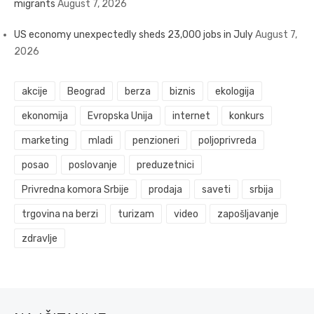
migrants
August 7, 2026
US economy unexpectedly sheds 23,000 jobs in July
August 7,
2026
akcije
Beograd
berza
biznis
ekologija
ekonomija
Evropska Unija
internet
konkurs
marketing
mladi
penzioneri
poljoprivreda
posao
poslovanje
preduzetnici
Privredna komora Srbije
prodaja
saveti
srbija
trgovina na berzi
turizam
video
zapošljavanje
zdravlje