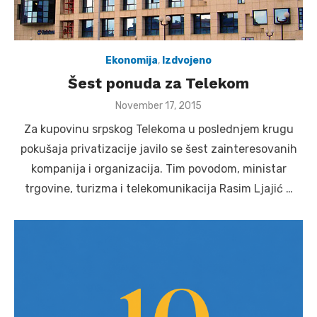
Ekonomija
,
Izdvojeno
Šest ponuda za Telekom
Posted
November 17, 2015
on
Za kupovinu srpskog Telekoma u poslednjem krugu
pokušaja privatizacije javilo se šest zainteresovanih
kompanija i organizacija. Tim povodom, ministar
trgovine, turizma i telekomunikacija Rasim Ljajić …