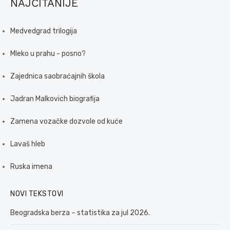
NAJČITANIJE
Medvedgrad trilogija
Mleko u prahu - posno?
Zajednica saobraćajnih škola
Jadran Malkovich biografija
Zamena vozačke dozvole od kuće
Lavaš hleb
Ruska imena
NOVI TEKSTOVI
Beogradska berza – statistika za jul 2026.