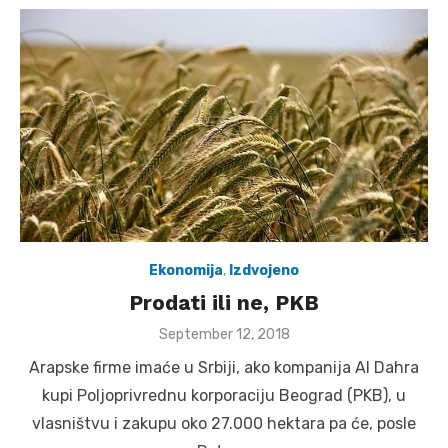
Ekonomija
,
Izdvojeno
Prodati ili ne, PKB
Posted
September 12, 2018
on
Arapske firme imaće u Srbiji, ako kompanija Al Dahra
kupi Poljoprivrednu korporaciju Beograd (PKB), u
vlasništvu i zakupu oko 27.000 hektara pa će, posle