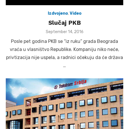
Izdvojeno
,
Video
Slučaj PKB
Posted
September 14, 2016
on
Posle pet godina PKB se “iz ruku” grada Beograda
vraća u vlasništvo Republike. Kompaniju niko neće,
privtizacija nije uspela, a radnici očekuju da će država
…