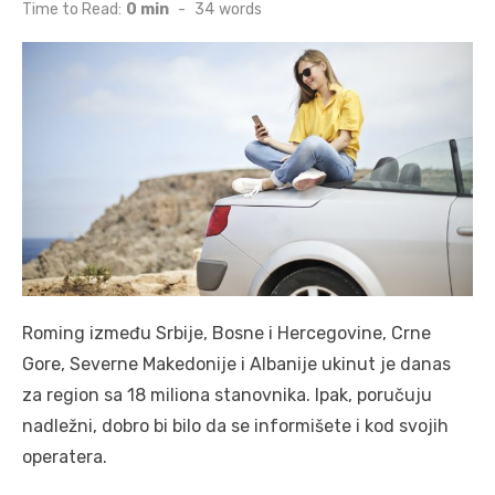
on
Time to Read:
0 min
-
34
words
Roming između Srbije, Bosne i Hercegovine, Crne
Gore, Severne Makedonije i Albanije ukinut je danas
za region sa 18 miliona stanovnika. Ipak, poručuju
nadležni, dobro bi bilo da se informišete i kod svojih
operatera.