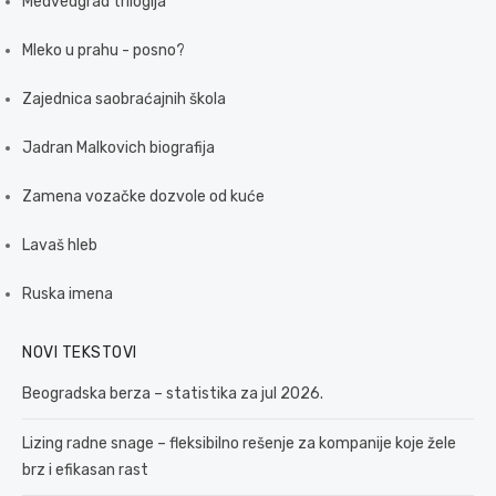
Medvedgrad trilogija
Mleko u prahu - posno?
Zajednica saobraćajnih škola
Jadran Malkovich biografija
Zamena vozačke dozvole od kuće
Lavaš hleb
Ruska imena
NOVI TEKSTOVI
Beogradska berza – statistika za jul 2026.
Lizing radne snage – fleksibilno rešenje za kompanije koje žele
brz i efikasan rast