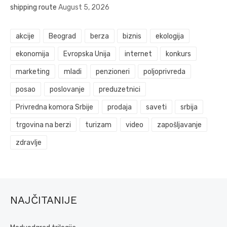
shipping route
August 5, 2026
akcije
Beograd
berza
biznis
ekologija
ekonomija
Evropska Unija
internet
konkurs
marketing
mladi
penzioneri
poljoprivreda
posao
poslovanje
preduzetnici
Privredna komora Srbije
prodaja
saveti
srbija
trgovina na berzi
turizam
video
zapošljavanje
zdravlje
NAJČITANIJE