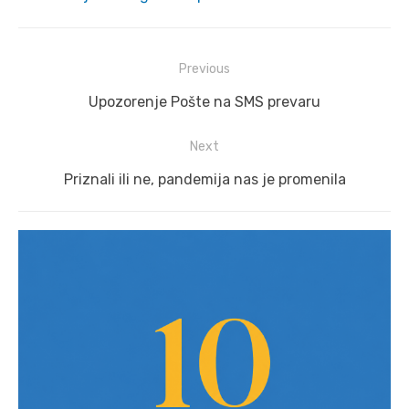
Post
Previous
navigation
Previous
Upozorenje Pošte na SMS prevaru
post:
Next
Next
Priznali ili ne, pandemija nas je promenila
post: