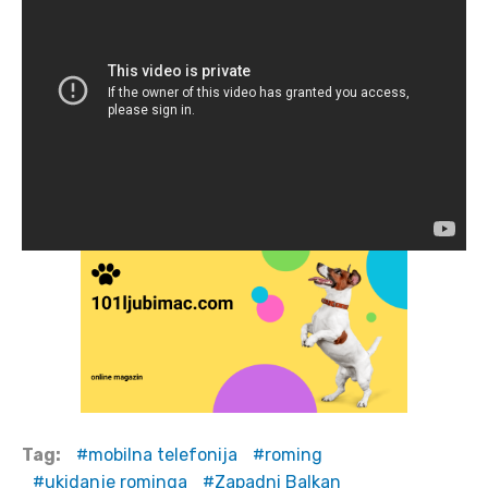
Tag:
mobilna telefonija
roming
ukidanje rominga
Zapadni Balkan